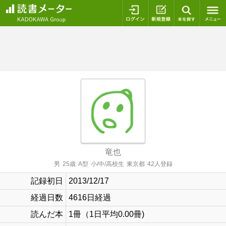
ログイン
新規登録
本を探
竜也
男
25歳
A型
小/中/高校生
東京都
42人登録
記録初日
2013/12/17
経過日数
4616日経過
読んだ本
1冊（1日平均0.00冊)