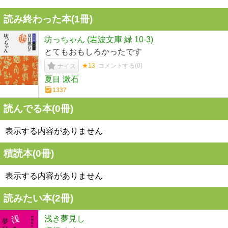
読み終わった本(
1
冊)
坊っちゃん (岩波文庫 緑 10-3)
とてもおもしろかったです
★13
コメントする(
0
)
ナイス
夏目 漱石
1337
読んでる本(
0
冊)
表示する内容がありません
積読本(
0
冊)
表示する内容がありません
読みたい本(
2
冊)
浅き夢見し