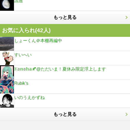
謡遥
もっと見る
お気に入られ(
42
人)
しょーくん＠本棚再編中
すいへい
𝕂𝕠𝕟𝕠𝕙𝕒🍂@ただいま！夏休み限定浮上します
Rubik's
いのうえかずね
もっと見る