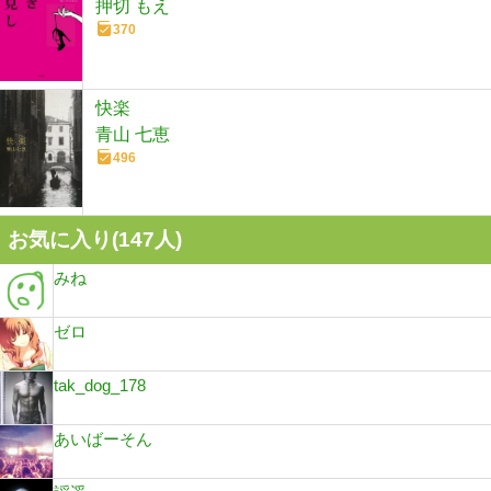
押切 もえ
370
快楽
青山 七恵
496
お気に入り(
147
人)
みね
ゼロ
tak_dog_178
あいばーそん