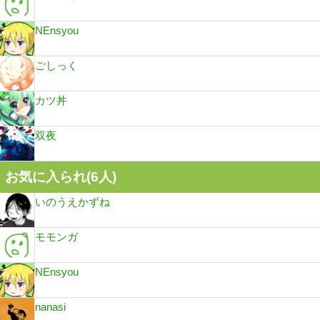
NEnsyou
ごしっく
カツ丼
双夜
お気に入られ(
6
人)
いのうえかずね
モモンガ
NEnsyou
nanasi