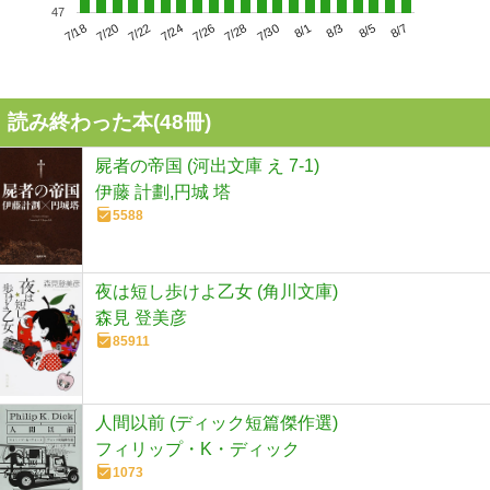
47
7/22
7/28
8/3
7/18
7/24
7/30
8/5
7/20
7/26
8/1
8/7
読み終わった本(
48
冊)
屍者の帝国 (河出文庫 え 7-1)
伊藤 計劃,円城 塔
5588
夜は短し歩けよ乙女 (角川文庫)
森見 登美彦
85911
人間以前 (ディック短篇傑作選)
フィリップ・K・ディック
1073