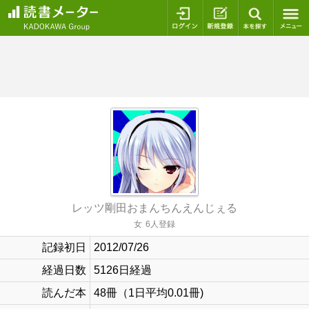
ログイン
新規登録
本を探
レッツ剛田おまんちんえんじぇる
女
6人登録
記録初日
2012/07/26
経過日数
5126日経過
読んだ本
48冊（1日平均0.01冊)