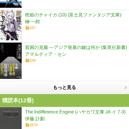
棺姫のチャイカ (10) (富士見ファンタジア文庫)
榊 一郎
357
貧困の克服 ―アジア発展の鍵は何か (集英社新書)
アマルティア・セン
838
もっと見る
積読本(
12
冊)
The Indifference Engine (ハヤカワ文庫 JA イ 7-3)
伊藤 計劃
4533