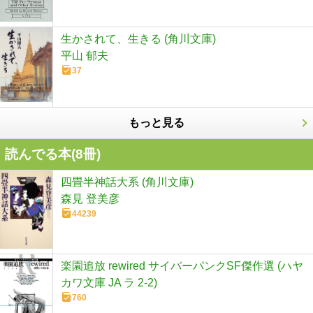
生かされて、生きる (角川文庫)
平山 郁夫
37
もっと見る
読んでる本(
8
冊)
四畳半神話大系 (角川文庫)
森見 登美彦
44239
楽園追放 rewired サイバーパンクSF傑作選 (ハヤ
カワ文庫 JA ラ 2-2)
760