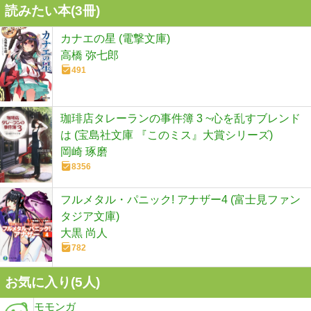
読みたい本(
3
冊)
カナエの星 (電撃文庫)
高橋 弥七郎
491
珈琲店タレーランの事件簿 3 ~心を乱すブレンド
は (宝島社文庫 『このミス』大賞シリーズ)
岡崎 琢磨
8356
フルメタル・パニック! アナザー4 (富士見ファン
タジア文庫)
大黒 尚人
782
お気に入り(
5
人)
モモンガ