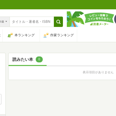
n和書
は
本ランキング
作家ランキング
読みたい本
0
表示項目がありません