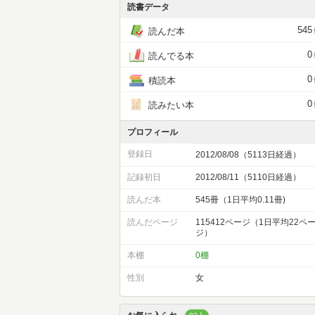
読書データ
545
読んだ本
0
読んでる本
0
積読本
0
読みたい本
プロフィール
登録日
2012/08/08（5113日経過）
記録初日
2012/08/11（5110日経過）
読んだ本
545冊（1日平均0.11冊)
読んだページ
115412ページ（1日平均22ペ
ジ）
本棚
0棚
性別
女