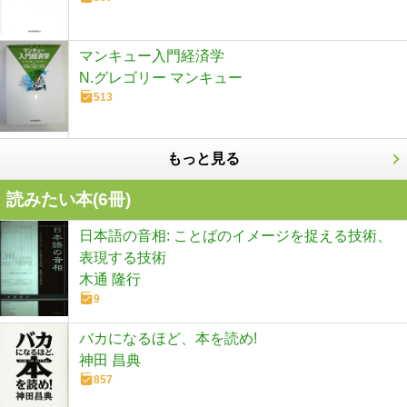
マンキュー入門経済学
N.グレゴリー マンキュー
513
もっと見る
読みたい本(
6
冊)
日本語の音相: ことばのイメージを捉える技術、
表現する技術
木通 隆行
9
バカになるほど、本を読め!
神田 昌典
857