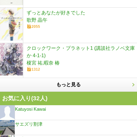
ずっとあなたが好きでした
歌野 晶午
2055
クロックワーク・プラネット1 (講談社ラノベ文庫
か 4-1-1)
榎宮 祐,暇奈 椿
1312
もっと見る
お気に入り(
32
人)
Katuyosi Kawai
サエズリ割津