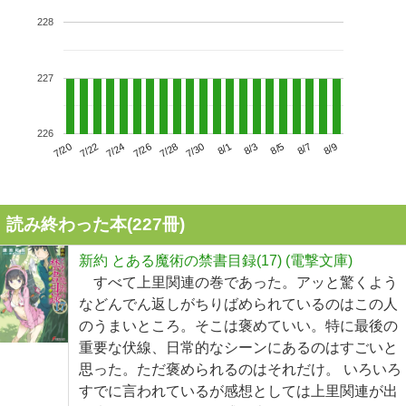
228
227
226
7/24
7/30
8/5
7/20
7/26
8/1
8/7
7/22
7/28
8/3
8/9
読み終わった本(
227
冊)
新約 とある魔術の禁書目録(17) (電撃文庫)
すべて上里関連の巻であった。アッと驚くよう
などんでん返しがちりばめられているのはこの人
のうまいところ。そこは褒めていい。特に最後の
重要な伏線、日常的なシーンにあるのはすごいと
思った。ただ褒められるのはそれだけ。 いろいろ
すでに言われているが感想としては上里関連が出