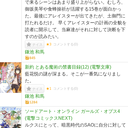
で来るシーンはあまり盛り上がらない。むしろ、
御坂美琴や食蜂操祈が活躍する15巻が面白かっ
た。最後にアレイスターが出てきたが、土御門に
打たれるだけ。 早くアレイスターの計画の全貌を
読者に開示して、当麻達がそれに対して決断を下
すのか読みたい。
★3
コメントする(
0
)
ナイス
鎌池 和馬
845
新約 とある魔術の禁書目録(12) (電撃文庫)
藍花悦の謎が深まる。そこが一番気になりまし
た。
★1
コメントする(
0
)
ナイス
鎌池 和馬
1284
ソードアート・オンライン ガールズ・オプス4
(電撃コミックスNEXT)
ルクスにとって、暗黒時代のSAOに自分に対して