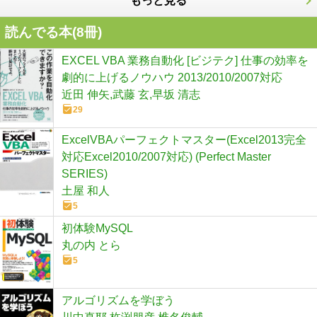
もっと見る
読んでる本(
8
冊)
EXCEL VBA 業務自動化 [ビジテク] 仕事の効率を
劇的に上げるノウハウ 2013/2010/2007対応
近田 伸矢,武藤 玄,早坂 清志
29
ExcelVBAパーフェクトマスター(Excel2013完全
対応Excel2010/2007対応) (Perfect Master
SERIES)
土屋 和人
5
初体験MySQL
丸の内 とら
5
アルゴリズムを学ぼう