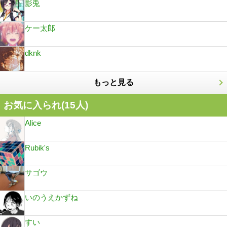
影兎
ケー太郎
dknk
もっと見る
お気に入られ(
15
人)
Alice
Rubik's
サゴウ
いのうえかずね
すい