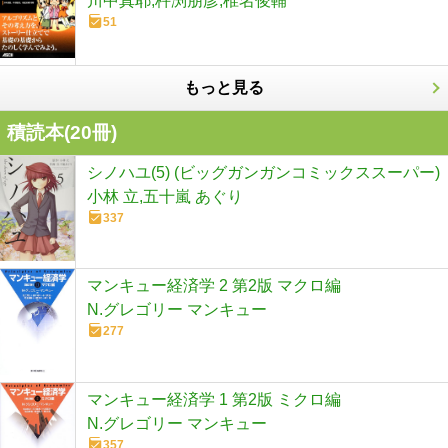
川中真耶,杵渕朋彦,椎名俊輔
51
もっと見る
積読本(
20
冊)
シノハユ(5) (ビッグガンガンコミックススーパー)
小林 立,五十嵐 あぐり
337
マンキュー経済学 2 第2版 マクロ編
N.グレゴリー マンキュー
277
マンキュー経済学 1 第2版 ミクロ編
N.グレゴリー マンキュー
357