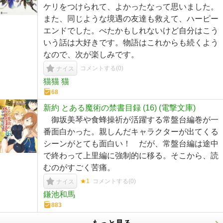
ケリをつけられて、よかったなって思いました。
また、同じような境遇の友達も救えて、ハーピー
エンドでした。べたかもしれないけど自分はこう
いう話は大好きです。物語はこれからも続くよう
なので、次が楽しみです。
コメントする(
0
)
ナイス
猫猫 猫
68
新約 とある魔術の禁書目録 (16) (電撃文庫)
御坂美琴や食蜂操祈が活躍する常盤台編巻が一
番面白かった。親しんだキャラクターが出てくる
シーンがとても面白い！ だが、常盤台編は途中
で終わって上里編に強制的に移る。そこから、読
むのがすごく苦痛。
★1
コメントする(
0
)
ナイス
鎌池和馬
883