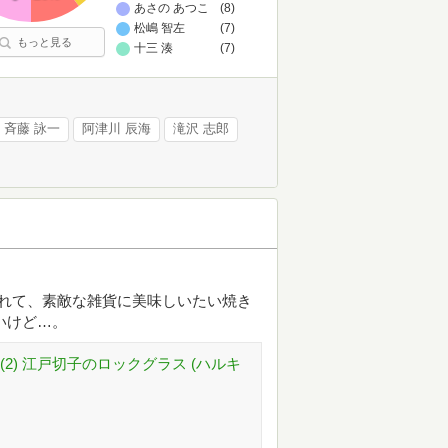
あさの あつこ
(8)
松嶋 智左
(7)
もっと見る
十三 湊
(7)
斉藤 詠一
阿津川 辰海
滝沢 志郎
れて、素敵な雑貨に美味しいたい焼き
いけど…。
2) 江戸切子のロックグラス (ハルキ