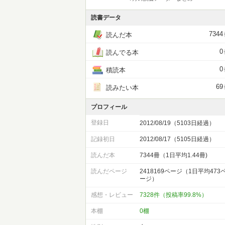
読書データ
7344
読んだ本
0
読んでる本
0
積読本
69
読みたい本
プロフィール
登録日
2012/08/19（5103日経過）
記録初日
2012/08/17（5105日経過）
読んだ本
7344冊（1日平均1.44冊)
読んだページ
2418169ページ（1日平均473
ージ）
感想・レビュー
7328件（投稿率99.8%）
本棚
0棚