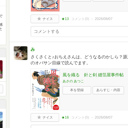
で
ナイス
★13
コメント(
0
)
2026/08/07
感
と
み
さくさくと♪おちえさんは、どうなるのかしら？源
のオバサン目線で読んでます。
風を織る 針と剣 縫箔屋事件帖
あさの あつこ
本を登録
あらすじ・内容
ナイス
★16
コメント(
0
)
2026/08/07