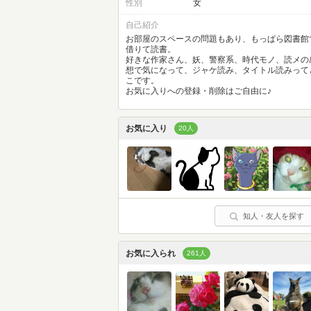
性別
女
自己紹介
お部屋のスペースの問題もあり、もっぱら図書館
借りて読書。
好きな作家さん、妖、警察系、時代モノ、読メの
想で気になって、ジャケ読み、タイトル読みって
こです。
お気に入りへの登録・削除はご自由に♪
お気に入り
20人
知人・友人を探す
お気に入られ
261人