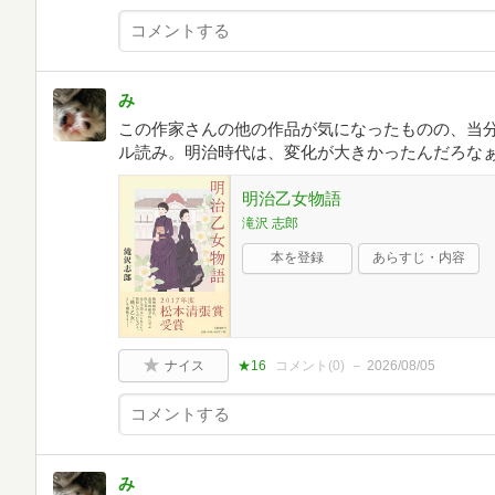
み
この作家さんの他の作品が気になったものの、当
ル読み。明治時代は、変化が大きかったんだろな
明治乙女物語
滝沢 志郎
本を登録
あらすじ・内容
ナイス
★16
コメント(
0
)
2026/08/05
み