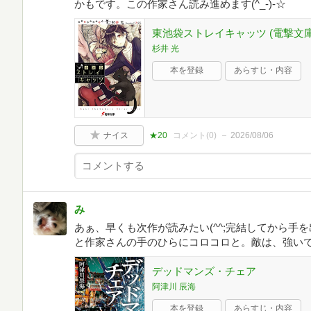
かもです。この作家さん読み進めます(^_-)-☆
東池袋ストレイキャッツ (電撃文庫
杉井 光
本を登録
あらすじ・内容
ナイス
★20
コメント(
0
)
2026/08/06
み
あぁ、早くも次作が読みたい(^^;完結してから手
と作家さんの手のひらにコロコロと。敵は、強い
デッドマンズ・チェア
阿津川 辰海
本を登録
あらすじ・内容