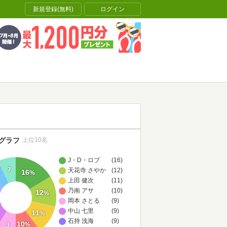
新規登録(無料)
ログイン
グラフ
上位10名
J・D・ロブ
(16)
7
天花寺 さやか
(12)
16
%
上田 健次
(11)
乃南 アサ
(10)
12
%
岡本 さとる
(9)
中山 七里
(9)
11
%
石持 浅海
(9)
10
%
9