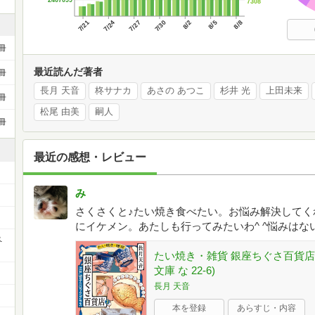
7308
7/21
7/24
7/27
7/30
8/2
8/5
8/8
冊
最近読んだ著者
冊
長月 天音
柊サナカ
あさの あつこ
杉井 光
上田未来
冊
松尾 由美
嗣人
冊
最近の感想・レビュー
み
さくさくと♪たい焼き食べたい。お悩み解決してく
にイケメン。あたしも行ってみたいわ^ ^悩みはな
ペ
たい焼き・雑貨 銀座ちぐさ百貨店(
文庫 な 22-6)
長月 天音
本を登録
あらすじ・内容