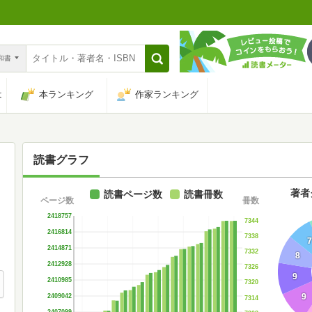
n和書
は
本ランキング
作家ランキング
読書グラフ
著者
読書ページ数
読書冊数
ページ数
冊数
2418757
7344
2416814
7338
7
2414871
7332
8
2412928
7326
9
2410985
7320
9
2409042
7314
2407099