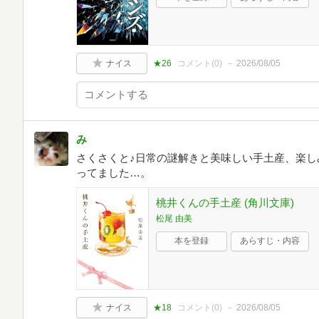
ナイス
★26
コメント(
0
)
2026/08/05
み
さくさくと♪日常の謎解きと美味しい手土産、楽し
ってました…。
桃井くんの手土産 (角川文庫)
松尾 由美
本を登録
あらすじ・内容
ナイス
★18
コメント(
0
)
2026/08/05