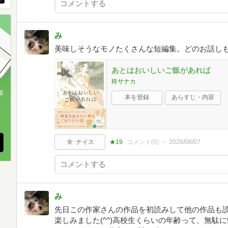
み
美味しそうなモノたくさんな短編集。どのお話しも温
あとはおいしいご飯があれば
柊サナカ
版
本を登録
あらすじ・内容
、
ナイス
★19
コメント(
0
)
2026/08/07
み
先日この作家さんの作品を初読みして他の作品も
楽しみました(^^)高校生くらいの年齢って、無駄