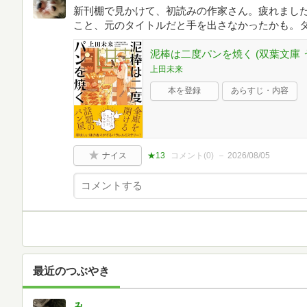
新刊棚で見かけて、初読みの作家さん。疲れまし
こと、元のタイトルだと手を出さなかったかも。
泥棒は二度パンを焼く (双葉文庫 う 2
上田未来
本を登録
あらすじ・内容
ナイス
★13
コメント(
0
)
2026/08/05
最近のつぶやき
み