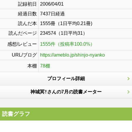
記録初日
2006/04/01
経過日数
7437日経過
読んだ本
1555冊（1日平均0.21冊)
読んだページ
234574（1日平均31）
感想/レビュー
1555件（投稿率100.0%）
URL/ブログ
https://ameblo.jp/shinjo-nyanko
本棚
78棚
プロフィール詳細
神城冥†さんの7月の読書メーター
読書グラフ