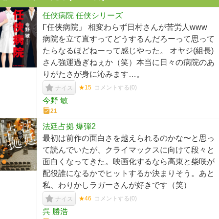
任侠病院 任侠シリーズ
Γ任侠病院」 相変わらず日村さんが苦労人www
病院を立て直すってどうするんだろーって思って
たらなるほどねーって感じやった。 オヤジ(組長)
さん強運過ぎねぇか（笑）本当に日々の病院のあ
りがたさが身に沁みます…。
★15
コメントする(
0
)
ナイス
今野 敏
21
法廷占拠 爆弾2
最初は前作の面白さを越えられるのかな〜と思っ
て読んでいたが、クライマックスに向けて段々と
面白くなってきた。映画化するなら高東と柴咲が
配役誰になるかでヒットするか決まりそう。あと
私、わりかしラガーさんが好きです（笑）
★46
コメントする(
0
)
ナイス
呉 勝浩