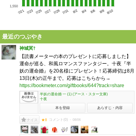
1,550
7/25
7/31
8/6
7/21
7/27
8/2
8/8
7/23
7/29
8/4
8/10
最近のつぶやき
神城冥†
【読書メーターの本のプレゼントに応募しました】
運命が巡る、和風ロマンスファンタジー。十夜『半
妖の運命婚』を20名様にプレゼント！応募締切は8月
13日(木)の正午まで。応募はこちらから→
https://bookmeter.com/giftbooks/644?track=share
半妖の運命婚 一 (1) (アース・スター文庫)
十夜
本を登録
あらすじ・内容
コメント(
0
)
08/06
ナイス
★8