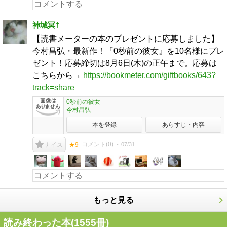
神城冥†
【読書メーターの本のプレゼントに応募しました】
今村昌弘・最新作！『0秒前の彼女』を10名様にプレ
ゼント！応募締切は8月6日(木)の正午まで。応募は
こちらから→
https://bookmeter.com/giftbooks/643?
track=share
0秒前の彼女
今村昌弘
本を登録
あらすじ・内容
コメント(
0
)
07/31
ナイス
★9
もっと見る
読み終わった本(
1555
冊)