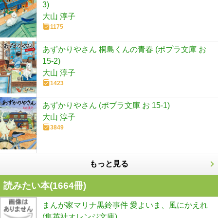
3)
大山 淳子
1175
あずかりやさん 桐島くんの青春 (ポプラ文庫 お
15-2)
大山 淳子
1423
あずかりやさん (ポプラ文庫 お 15-1)
大山 淳子
3849
もっと見る
読みたい本(
1664
冊)
まんが家マリナ黒鈴事件 愛よいま、風にかえれ
(集英社オレンジ文庫)