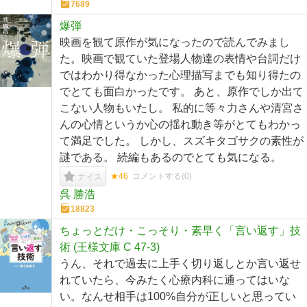
7689
爆弾
映画を観て原作が気になったので読んでみまし
た。映画で観ていた登場人物達の表情や台詞だけ
ではわかり得なかった心理描写までも知り得たの
でとても面白かったです。 あと、原作でしか出て
こない人物もいたし。 私的に等々力さんや清宮さ
んの心情というか心の揺れ動き等がとてもわかっ
て満足でした。 しかし、スズキタゴサクの素性が
謎である。 続編もあるのでとても気になる。
★46
コメントする(
0
)
ナイス
呉 勝浩
18823
ちょっとだけ・こっそり・素早く「言い返す」技
術 (王様文庫 C 47-3)
うん、それで過去に上手く切り返しとか言い返せ
れていたら、今みたく心療内科に通ってはいな
い。なんせ相手は100%自分が正しいと思ってい