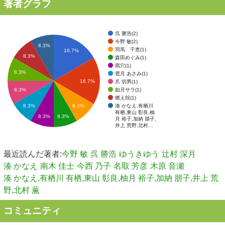
著者グラフ
呉 勝浩(2)
今野 敏(2)
8.3%
羽馬 千恵(1)
16.7%
8.3%
森田めぐみ(1)
雨穴(1)
8.3%
雹月 あさみ(1)
16.7%
爪 切男(1)
如月サラ(1)
8.3%
燃え殻(1)
湊 かなえ,有栖川
8.3%
8.3%
有栖,東山 彰良,柚
8.3%
8.3%
月 裕子,加納 朋子,
井上 荒野,北村…
最近読んだ著者:
今野 敏
呉 勝浩
ゆうきゆう
辻村 深月
湊 かなえ
南木 佳士
今西 乃子
名取 芳彦
木原 音瀬
湊 かなえ,有栖川 有栖,東山 彰良,柚月 裕子,加納 朋子,井上 荒
野,北村 薫
コミュニティ