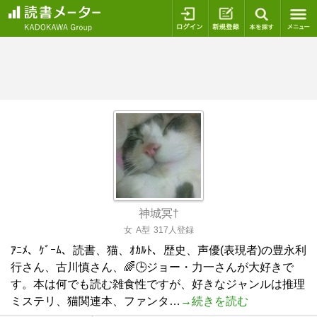
ログイン
新規登録
本を探
神城冥†
女
A型
317人登録
ｱﾆﾒ、ｹﾞｰﾑ、読書、猫、ｵｶﾙﾄ、歴史、声優(表現者)の豊永利
行さん、古川慎さん、🌈🕒️ジョー・力一さんが大好きで
す。本は何でも読む雑食性ですが、好きなジャンルは推理
ミステリ、猫関連本、ファンタ…
→続きを読む