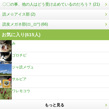
〇〇の事、他の人はどう受け止めているのだろう？ (21)
読メ☆アイス部 (2)
読友メガネ部(ロ_ロ^) (66)
お気に入り(
615
人)
み
ゴロチビ
ジャ読メヴュ
サルビア
ワレモコウ
もっと見る