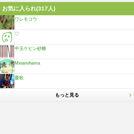
お気に入られ(
317
人)
ワレモコウ
♡
中玉ケビン砂糖
Minamihama
憂歌
もっと見る