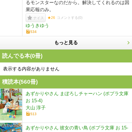
るモンスターなのだから。解決してくれるのは因
果応報のみ。
★26
コメントする(
0
)
ナイス
ゆうきゆう
534
もっと見る
読んでる本(
0
冊)
表示する内容がありません
積読本(
560
冊)
あずかりやさん まぼろしチャーハン (ポプラ文庫
お 15-4)
大山 淳子
513
あずかりやさん 彼女の青い鳥 (ポプラ文庫 お 15-