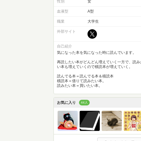
性別
女
血液型
A型
職業
大学生
外部サイト
自己紹介
気になった本を気になった時に読んでいます。
再読したい本がどんどん増えていく一方で、読み
い本も増えていくので積読本が増えていく。
読んでる本＝読んでる本＆積読本
積読本＝借りて読みたい本。
読みたい本＝買いたい本。
お気に入り
44人