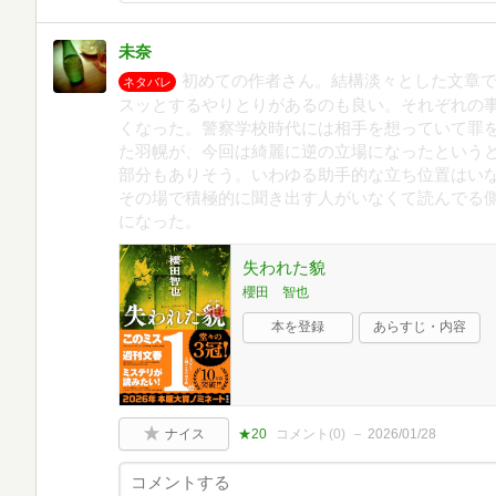
未奈
初めての作者さん。結構淡々とした文章
ネタバレ
スッとするやりとりがあるのも良い。それぞれの
くなった。警察学校時代には相手を想っていて罪
た羽幌が、今回は綺麗に逆の立場になったという
部分もありそう。いわゆる助手的な立ち位置はい
その場で積極的に聞き出す人がいなくて読んでる
になった。
失われた貌
櫻田 智也
本を登録
あらすじ・内容
ナイス
★20
コメント(
0
)
2026/01/28