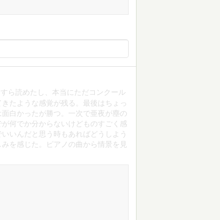
らすら読めたし、本当にただコンクール
てきたような感覚が残る。最後はちょっ
は面白かったが勝つ。一次で亜夜が塵の
でが何でか分からないけどものすごく感
でいいんだと思う時もあればどうしよう
しみを感じた。ピアノの曲から情景を見