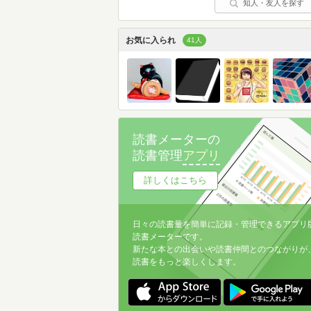
知人・友人を探す
お気に入られ
41人
読書メーターの
読書管理
アプリ
詳しくはこちら
日々の読書量を簡単に記録・管理できるアプリ
読書メーターです。
新たな本との出会いや読書仲間とのつながりが
読書をもっと楽しくします。