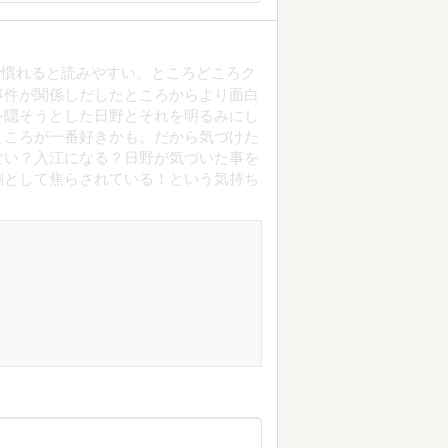
で慣れると読みやすい。ところどころク
事件が関係しだしたところからより面白
を隠そうとした日野とそれを明るみにし
ところが一番好きかも。だから気づけた
ない？入江になる？日野が気づいた事を
側として焦らされている！という気持ち