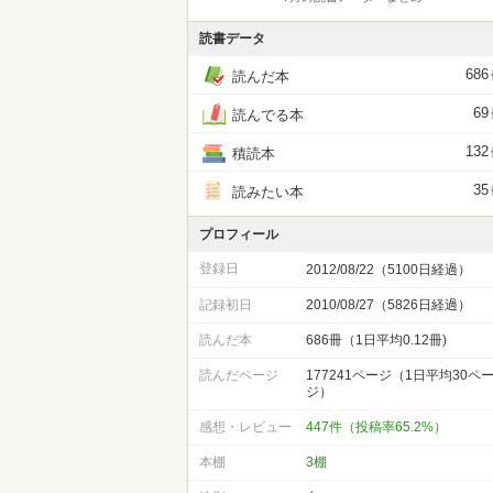
読書データ
686
読んだ本
69
読んでる本
132
積読本
35
読みたい本
プロフィール
登録日
2012/08/22（5100日経過）
記録初日
2010/08/27（5826日経過）
読んだ本
686冊（1日平均0.12冊)
読んだページ
177241ページ（1日平均30ペ
ジ）
感想・レビュー
447件（投稿率65.2%）
本棚
3棚