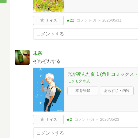
ナイス
★22
コメント(
0
)
2026/05/31
未奈
ぞわぞわする
光が死んだ夏 1 (角川コミックス
モクモク れん
本を登録
あらすじ・内容
ナイス
★2
コメント(
0
)
2026/05/23