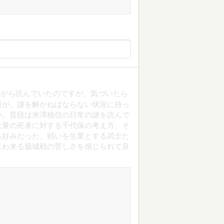
ながら読んでいたのですが、気づいたら
重が、謎を解かねばならない状況に持っ
い。普段は米澤穂信の日常の謎を読んで
大量の死者に対する千代保の考え方、そ
も好みだった。戦いを生業とする武士た
じわ来る籠城戦の苦しさを感じられて良