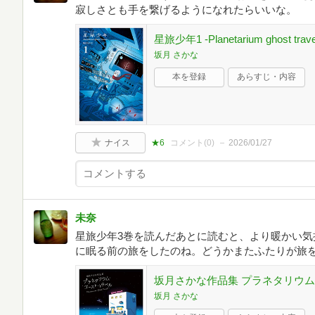
寂しさとも手を繋げるようになれたらいいな。
星旅少年1 -Planetarium ghost t
坂月 さかな
本を登録
あらすじ・内容
ナイス
★6
コメント(
0
)
2026/01/27
未奈
星旅少年3巻を読んだあとに読むと、より暖かい気
に眠る前の旅をしたのね。どうかまたふたりが旅
坂月さかな作品集 プラネタリウ
坂月 さかな