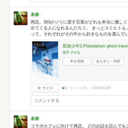
未奈
再読。303がジリに渡す言葉がどれも本当に優し
出てくる人になれるんだろう。 きっとスミヒトも
って、それぞれがその中から好きなものを選んで
星旅少年2-Planetarium ghost tr
坂月 さかな
本を登録
あらすじ・内容
ナイス
★1
コメント(
0
)
2026/01/28
未奈
コラボカフェに向けて再読。 どのお話を読んでも