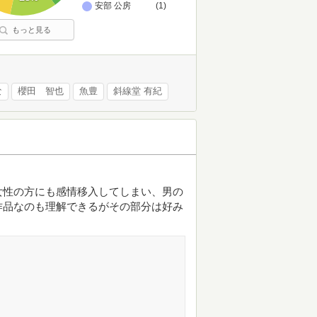
安部 公房
(1)
もっと見る
な
櫻田 智也
魚豊
斜線堂 有紀
女性の方にも感情移入してしまい、男の
作品なのも理解できるがその部分は好み