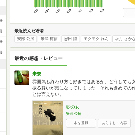
7/21
7/24
7/27
7/30
8/2
8/5
8/8
冊
最近読んだ著者
冊
安部 公房
米澤 穂信
恩田 陸
モクモク れん
坂月 さか
冊
冊
最近の感想・レビュー
未奈
雰囲気も終わり方も好きではあるが、どうしても
振る舞いが気になってしまった。それも含めての
とは言えない。
ー
砂の女
安部 公房
本を登録
あらすじ・内容