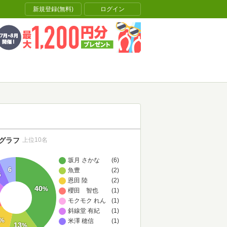
新規登録(無料)
ログイン
グラフ
上位10名
坂月 さかな
(6)
6
魚豊
(2)
6
恩田 陸
(2)
40
%
櫻田 智也
(1)
モクモク れん
(1)
斜線堂 有紀
(1)
%
米澤 穂信
(1)
13
%