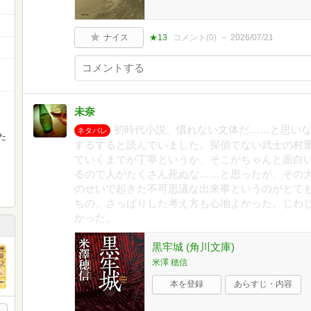
ナイス
★13
コメント(
0
)
2026/07/21
未奈
初時代小説。慣れない文体だ……と思い
ネタバレ
た
するすると読んでいました。探偵でない武士の村
ていくまでが丁寧というか、そこがちゃんと面白
るので人がたくさん死ぬな……と思ったが、その
のせいで起きた不可思議な出来事というのがとて
ちの、さっぱりした考え方も心地よかった。じわ
かった。
黒牢城 (角川文庫)
米澤 穂信
本を登録
あらすじ・内容