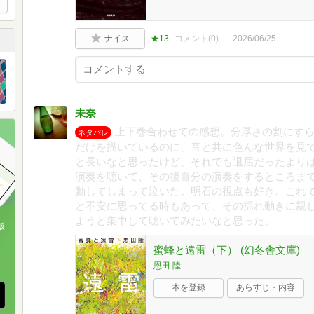
ナイス
★13
コメント(
0
)
2026/06/25
未奈
上下巻合わせての感想。分厚さの割にす
ネタバレ
だけを描いているのに、音と共に色んな世界を見
と長いなと思ったけど、それでも退屈だったより
演奏を聴いて、その後自分の演奏をするところま
動してしまって泣いた。明石の視点も好き。これ
と不安に思ってる時もあって、その揺れ動きに親
ようと集中して聴いてみたいなと思った。
版
蜜蜂と遠雷（下） (幻冬舎文庫)
、
恩田 陸
本を登録
あらすじ・内容