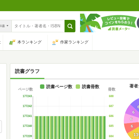
n和書
は
本ランキング
作家ランキング
読書グラフ
著者
読書ページ数
読書冊数
ページ数
冊数
177243
688
177242
687
6
177241
686
6
6
177240
685
13
177239
684