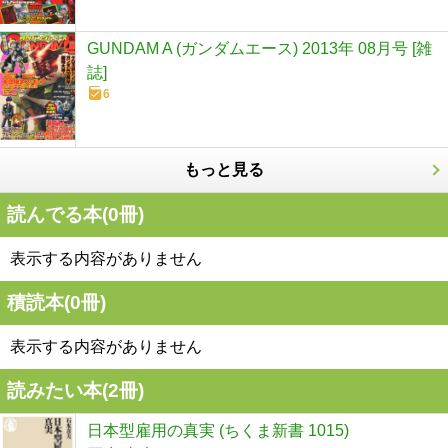
GUNDAM A (ガンダムエース) 2013年 08月号 [雑
誌]
6
もっと見る
読んでる本(
0
冊)
表示する内容がありません
積読本(
0
冊)
表示する内容がありません
読みたい本(
2
冊)
日本型雇用の真実 (ちくま新書 1015)