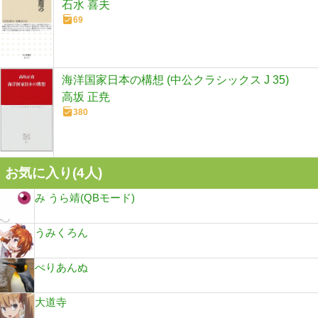
石水 喜夫
69
海洋国家日本の構想 (中公クラシックス J 35)
高坂 正尭
380
お気に入り(
4
人)
み うら靖(QBモード)
うみくろん
ぺりあんぬ
大道寺