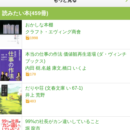
もっと見る
読みたい本(
459
冊)
おかしな本棚
クラフト・エヴィング商會
1998
本当の仕事の作法 価値観再生道場 (ダ・ヴィンチ
ブックス)
内田 樹,名越 康文,橋口 いくよ
170
だりや荘 (文春文庫 い 67-1)
井上 荒野
403
99%の社長がカン違いしていること
堀 龍市