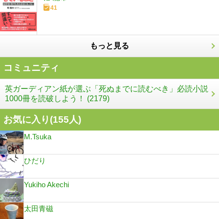
41
もっと見る
コミュニティ
英ガーディアン紙が選ぶ「死ぬまでに読むべき」必読小説
1000冊を読破しよう！ (2179)
お気に入り(
155
人)
M.Tsuka
ひだり
Yukiho Akechi
太田青磁