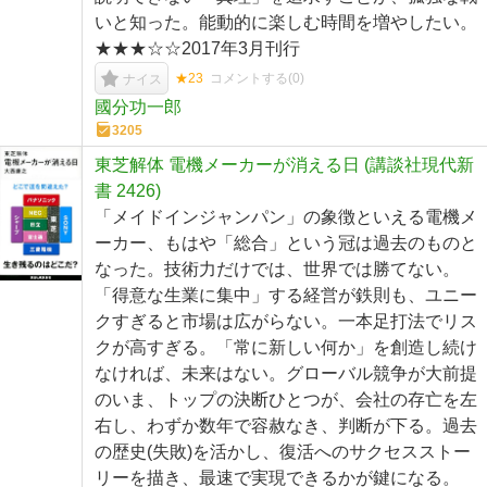
いと知った。能動的に楽しむ時間を増やしたい。
★★★☆☆2017年3月刊行
★23
コメントする(
0
)
ナイス
國分功一郎
3205
東芝解体 電機メーカーが消える日 (講談社現代新
書 2426)
「メイドインジャンパン」の象徴といえる電機メ
ーカー、もはや「総合」という冠は過去のものと
なった。技術力だけでは、世界では勝てない。
「得意な生業に集中」する経営が鉄則も、ユニー
クすぎると市場は広がらない。一本足打法でリス
クが高すぎる。「常に新しい何か」を創造し続け
なければ、未来はない。グローバル競争が大前提
のいま、トップの決断ひとつが、会社の存亡を左
右し、わずか数年で容赦なき、判断が下る。過去
の歴史(失敗)を活かし、復活へのサクセスストー
リーを描き、最速で実現できるかが鍵になる。