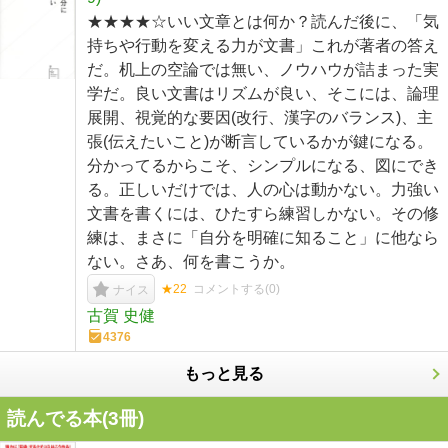
★★★★☆いい文章とは何か？読んだ後に、「気
持ちや行動を変える力が文書」これが著者の答え
だ。机上の空論では無い、ノウハウが詰まった実
学だ。良い文書はリズムが良い、そこには、論理
展開、視覚的な要因(改行、漢字のバランス)、主
張(伝えたいこと)が断言しているかが鍵になる。
分かってるからこそ、シンプルになる、図にでき
る。正しいだけでは、人の心は動かない。力強い
文書を書くには、ひたすら練習しかない。その修
練は、まさに「自分を明確に知ること」に他なら
ない。さあ、何を書こうか。
★22
コメントする(
0
)
ナイス
古賀 史健
4376
もっと見る
読んでる本(
3
冊)