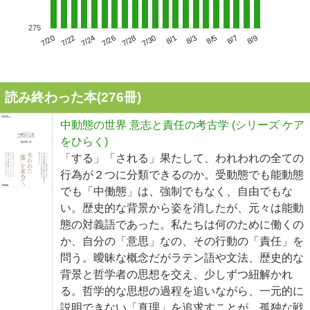
275
7/24
7/30
8/5
7/20
7/26
8/1
8/7
7/22
7/28
8/3
8/9
読み終わった本(
276
冊)
中動態の世界 意志と責任の考古学 (シリーズ ケア
をひらく)
「する」「される」果たして、われわれの全ての
行為が２つに分類できるのか。受動態でも能動態
でも「中働態」は、強制でもなく、自由でもな
い。歴史的な背景から姿を消したが、元々は能動
態の対義語であった。私たちは何のために働くの
か、自分の「意思」なの、その行動の「責任」を
問う。曖昧な概念だがラテン語や文法、歴史的な
背景と哲学者の思想を交え、少しずつ紐解かれ
る。哲学的な思想の過程を追いながら、一元的に
説明できない「真理」を追求すことが、孤独な戦