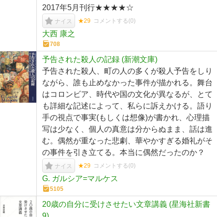
2017年5月刊行★★★★☆
★29
コメントする(
0
)
ナイス
大西 康之
708
予告された殺人の記録 (新潮文庫)
予告された殺人、町の人の多くが殺人予告をしり
ながら、誰も止めなかった事件が描かれる。舞台
はコロンビア、時代や国の文化が異なるが、とて
も詳細な記述によって、私らに訴えかける。語り
手の視点で事実(もしくは想像)が書かれ、心理描
写は少なく、個人の真意は分からぬまま、話は進
む。偶然が重なった悲劇、華やかすぎる婚礼がそ
の事件を引き立てる。本当に偶然だったのか？
★29
コメントする(
0
)
ナイス
G. ガルシア=マルケス
5105
20歳の自分に受けさせたい文章講義 (星海社新書
9)