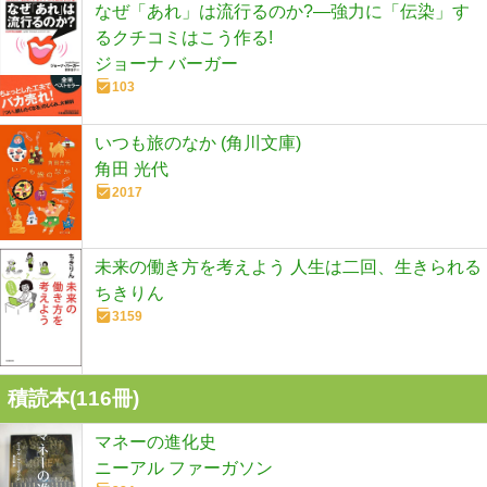
なぜ「あれ」は流行るのか?―強力に「伝染」す
るクチコミはこう作る!
ジョーナ バーガー
103
いつも旅のなか (角川文庫)
角田 光代
2017
未来の働き方を考えよう 人生は二回、生きられる
ちきりん
3159
積読本(
116
冊)
マネーの進化史
ニーアル ファーガソン