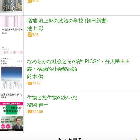
284
増補 池上彰の政治の学校 (朝日新書)
池上 彰
306
なめらかな社会とその敵: PICSY・分人民主主
義・構成的社会契約論
鈴木 健
1132
生物と無生物のあいだ
福岡 伸一
14460