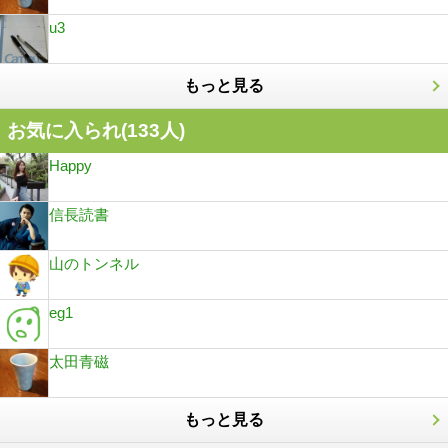
u3
もっと見る
お気に入られ(
133
人)
Happy
信長読書
山のトンネル
eg1
太田青磁
もっと見る