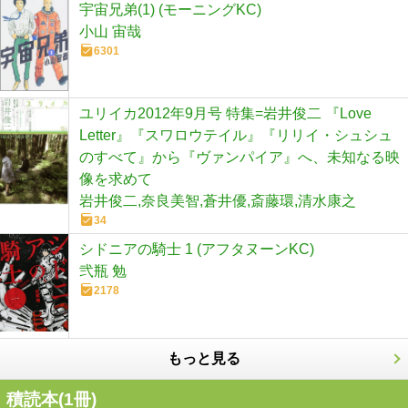
宇宙兄弟(1) (モーニングKC)
小山 宙哉
6301
ユリイカ2012年9月号 特集=岩井俊二 『Love
Letter』『スワロウテイル』『リリイ・シュシュ
のすべて』から『ヴァンパイア』へ、未知なる映
像を求めて
岩井俊二,奈良美智,蒼井優,斎藤環,清水康之
34
シドニアの騎士 1 (アフタヌーンKC)
弐瓶 勉
2178
もっと見る
積読本(
1
冊)