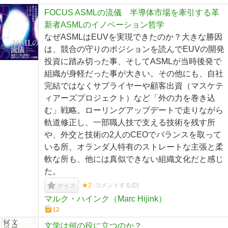
FOCUS ASMLの流儀 半導体市場を牽引する革
新者ASMLのイノベーション哲学
なぜASMLはEUVを実現できたのか？大きな勝因
は、競合の守りのポジションを読んでEUVの開発
投資に踏み切った事、そしてASMLが当時後発で
組織が身軽だった事が大きい。その他にも、自社
完結ではなくサプライヤーや顧客出資（マスケテ
ィアーズプロジェクト）など「外の力を巻き込
む」戦略。ローリングアップデートで走りながら
軌道修正し、一部職人技で支える技術を残す所
や、外交と技術の2人のCEOでバランスを取って
いる所、オランダ人特有のストレートな主張と柔
軟な所も、他には真似できない組織文化だと感じ
た。
★2
コメントする(
0
)
ナイス
マルク・ハインク（Marc Hijink）
12
文学は何の役に立つのか？