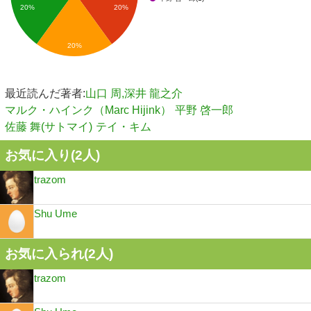
20%
20%
20%
最近読んだ著者:
山口 周,深井 龍之介
マルク・ハインク（Marc Hijink）
平野 啓一郎
佐藤 舞(サトマイ)
テイ・キム
お気に入り(
2
人)
trazom
Shu Ume
お気に入られ(
2
人)
trazom