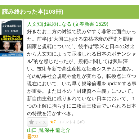
読み終わった本(
103
冊)
人文知は武器になる (文春新書 1529)
好きなお二方の対談で読みやすく非常に面白かっ
た。前半は“大国における栄枯盛衰の歴史と覇権
国家と規範について”、後半は“欧米と日本の対比
から人文知によって示唆しれる日本のポテンシャ
ル”的な感じだったが、規範に関しては興味深
い。技術革新で高生産性な社会システムに進み、
その結果社会規範や倫理が変わる。転換点に立つ
現在において、いち早く規範倫理をupdateする事
が重要。また日本の「封建資本主義」について。
新自由主義に成りきれていない日本において、１
つの正解に拘らずに二枚舌三枚舌でいられる日本
の特徴を活かすべき。
★7
コメントする(
0
)
ナイス
山口 周,深井 龍之介
722