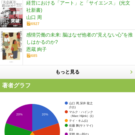
経営における「アート」と「サイエンス」 (光文
社新書)
山口 周
6927
感情労働の未来: 脳はなぜ他者の“見えない心”を推
しはかるのか?
恩蔵 絢子
685
もっと見る
著者グラフ
山口 周,深井 龍之
介(1)
マルク・ハインク
20%
20%
（Marc Hijink）(1)
テイ・キム(1)
佐藤 舞(サトマイ)
(1)
平野 啓一郎(1)