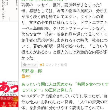
著者のエッセイ、批評、講演録がまとまった1
冊。感想としては、著者の物事の洞察力、分析力
が深く鋭く的を得ていてエグい。タイトルの通
り、文学の必要性に触れつつも、ドフトエフスキ
ーや三島由紀夫、クリストファーノーランなど、
著名な文学・芸術・映像作品を通して見えてくる
創作者の思想や映し出されるその時代、社会につ
いて、著者の解釈・見解が述べられ、「こういう
捉え方があるか」と個人的には刺激的な内容が多
かった。
★2
コメントする(
0
)
ナイス
平野 啓一郎
463
あっという間に人は死ぬから 「時間を食べつくす
モンスター」の正体と倒し方
webメディアで紹介されていて手に取ったが、自
分も他人にお勧めしたい良書。「人生の浪費の正
体」を多角的に分かりやすく説明してくれてい