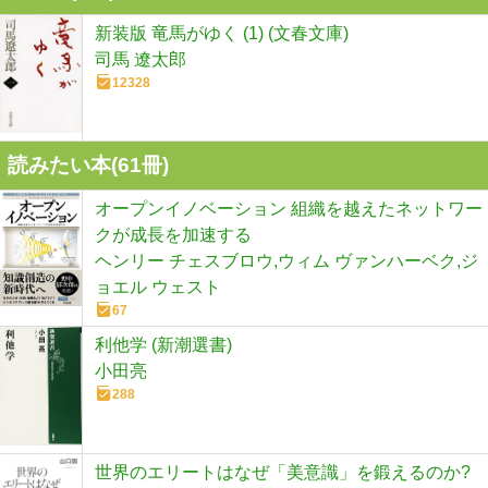
新装版 竜馬がゆく (1) (文春文庫)
司馬 遼太郎
12328
読みたい本(
61
冊)
オープンイノベーション 組織を越えたネットワー
クが成長を加速する
ヘンリー チェスブロウ,ウィム ヴァンハーベク,ジ
ョエル ウェスト
67
利他学 (新潮選書)
小田亮
288
世界のエリートはなぜ「美意識」を鍛えるのか?