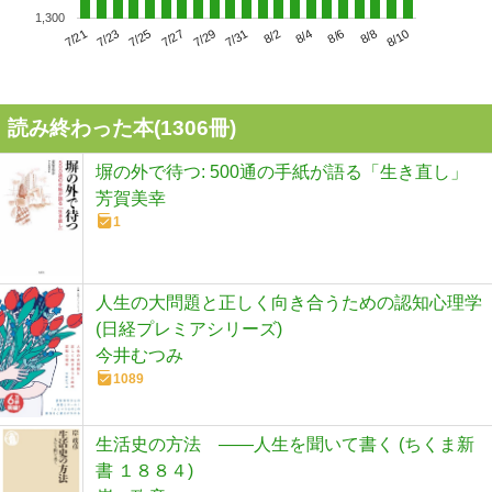
1,300
7/25
7/31
8/6
7/21
7/27
8/2
8/8
7/23
7/29
8/4
8/10
読み終わった本(
1306
冊)
塀の外で待つ: 500通の手紙が語る「生き直し」
芳賀美幸
1
人生の大問題と正しく向き合うための認知心理学
(日経プレミアシリーズ)
今井むつみ
1089
生活史の方法 ――人生を聞いて書く (ちくま新
書 １８８４)