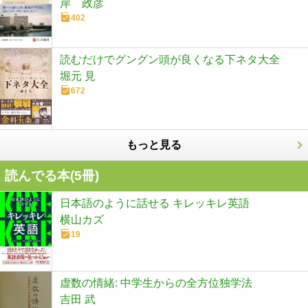
岸 政彦
402
読むだけでグングン頭が良くなる下ネタ大全
堀元 見
672
もっと見る
読んでる本(
5
冊)
日本語のように話せる キレッキレ英語
横山カズ
19
虚数の情緒: 中学生からの全方位独学法
吉田 武