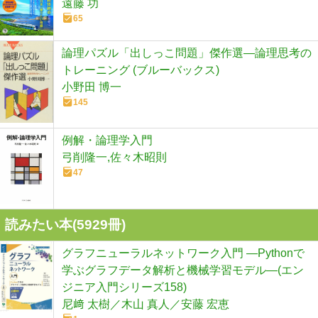
遠藤 功
65
論理パズル「出しっこ問題」傑作選―論理思考の
トレーニング (ブルーバックス)
小野田 博一
145
例解・論理学入門
弓削隆一,佐々木昭則
47
読みたい本(
5929
冊)
グラフニューラルネットワーク入門 ―Pythonで
学ぶグラフデータ解析と機械学習モデル―(エン
ジニア入門シリーズ158)
尼﨑 太樹／木山 真人／安藤 宏恵