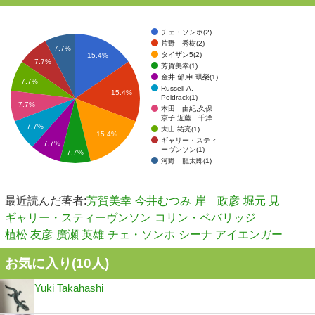
チェ・ソンホ(2)
片野 秀樹(2)
7.7%
タイザン5(2)
15.4%
7.7%
芳賀美幸(1)
金井 郁,申 琪榮(1)
7.7%
Russell A.
15.4%
Poldrack(1)
7.7%
本田 由紀,久保
京子,近藤 千洋…
7.7%
大山 祐亮(1)
15.4%
ギャリー・スティ
7.7%
ーヴンソン(1)
7.7%
河野 龍太郎(1)
最近読んだ著者:
芳賀美幸
今井むつみ
岸 政彦
堀元 見
ギャリー・スティーヴンソン
コリン・ベバリッジ
植松 友彦
廣瀬 英雄
チェ・ソンホ
シーナ アイエンガー
お気に入り(
10
人)
Yuki Takahashi