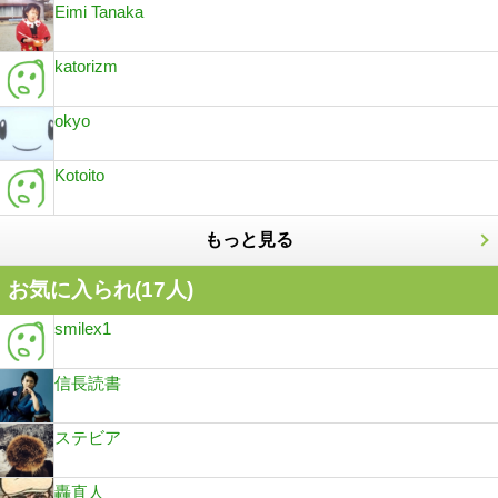
Eimi Tanaka
katorizm
okyo
Kotoito
もっと見る
お気に入られ(
17
人)
smilex1
信長読書
ステビア
轟直人