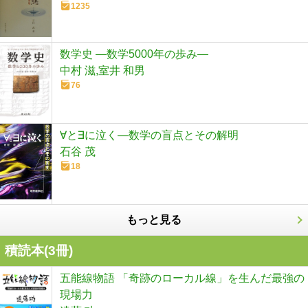
1235
数学史 ―数学5000年の歩み―
中村 滋,室井 和男
76
∀と∃に泣く―数学の盲点とその解明
石谷 茂
18
もっと見る
積読本(
3
冊)
五能線物語 「奇跡のローカル線」を生んだ最強の
現場力