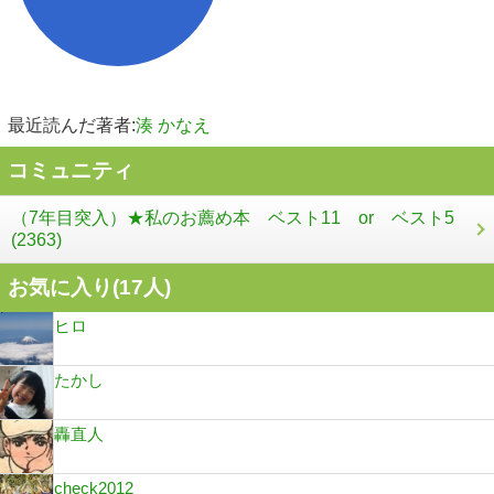
最近読んだ著者:
湊 かなえ
コミュニティ
（7年目突入）★私のお薦め本 ベスト11 or ベスト5
(2363)
お気に入り(
17
人)
ヒロ
たかし
轟直人
check2012