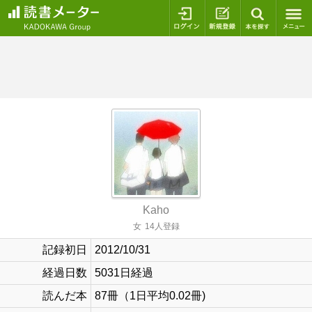
ログイン
新規登録
本を探
Kaho
女
14人登録
記録初日
2012/10/31
経過日数
5031日経過
読んだ本
87冊（1日平均0.02冊)