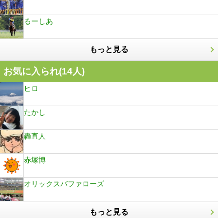
るーしあ
もっと見る
お気に入られ(
14
人)
ヒロ
たかし
轟直人
赤塚博
オリックスバファローズ
もっと見る