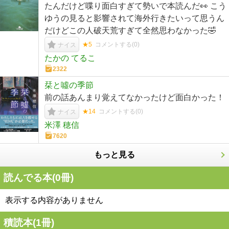
たんだけど喋り面白すぎて勢いで本読んだ👀 こう
ゆうの見ると影響されて海外行きたいって思うん
だけどこの人破天荒すぎて全然思わなかった🤣
★5
コメントする(
0
)
ナイス
たかの てるこ
2322
栞と噓の季節
前の話あんまり覚えてなかったけど面白かった！
★14
コメントする(
0
)
ナイス
米澤 穂信
7620
もっと見る
読んでる本(
0
冊)
表示する内容がありません
積読本(
1
冊)