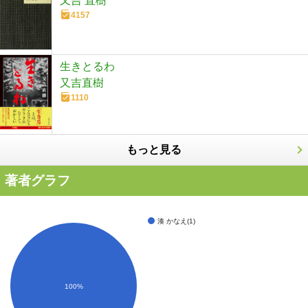
又吉 直樹
4157
生きとるわ
又吉直樹
1110
もっと見る
著者グラフ
湊 かなえ(1)
100%