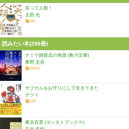
笑って人類！
太田 光
561
読みたい本(
288
冊)
ナミヤ雑貨店の奇蹟 (角川文庫)
東野 圭吾
30123
サブカルをお守りにして生きてきた
ナツイ
130
東京百景 (ヨシモトブックス)