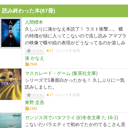
読み終わった本(
87
冊)
人間標本
久しぶりに湊かなえ本読了！ ラスト衝撃…。 蝶
の特徴が頭に入ってこないので流し読み アマプラ
の映像で蝶や絵の表現がどうなってるのか楽しみ
★17
コメントする(
0
)
ナイス
湊 かなえ
7560
マスカレード・ゲーム (集英社文庫)
シリーズで1番面白かったかも！ 久しぶりに一気
読みしました。
★17
コメントする(
0
)
ナイス
東野 圭吾
2382
ガンジス河でバタフライ (幻冬舎文庫 た 16-1)
こないだバラエティで初めてたかのてるこさん見