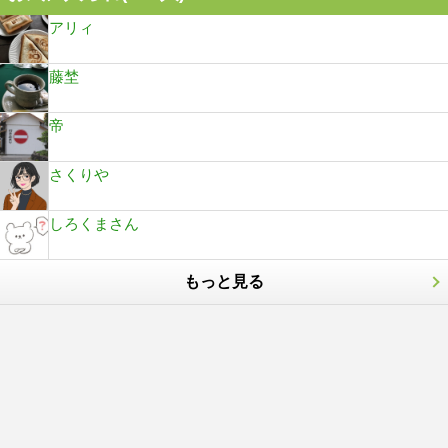
アリィ
藤埜
帝
さくりや
しろくまさん
もっと見る