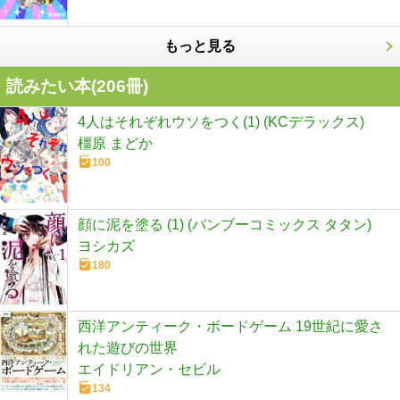
もっと見る
読みたい本(
206
冊)
4人はそれぞれウソをつく(1) (KCデラックス)
橿原 まどか
100
顔に泥を塗る (1) (バンブーコミックス タタン)
ヨシカズ
180
西洋アンティーク・ボードゲーム 19世紀に愛さ
れた遊びの世界
エイドリアン・セビル
134