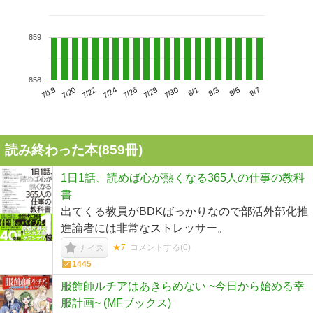
859
858
7/22
7/28
8/3
7/18
7/24
7/30
8/5
7/20
7/26
8/1
8/7
読み終わった本(
859
冊)
1日1話、読めば心が熱くなる365人の仕事の教科
書
出てくる教員がBDKばっかりなので部活外部化推
進論者には非常なストレッサー。
★7
コメントする(
0
)
ナイス
1445
服飾師ルチアはあきらめない ~今日から始める幸
服計画~ (MFブックス)