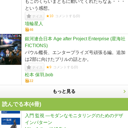
もこのくらいまともに動いてくれたらなぁ・・・
という感想。
★10
コメントする(
0
)
ナイス
埴輪星人
46
銀河連合日本 Age after Project Enterprise (星海社
FICTIONS)
パウル艦長、エンタープライズ号頑張る編。追加
は2部に向けたプリルの話とか。
★9
コメントする(
0
)
ナイス
松本 保羽,bob
22
もっと見る
読んでる本(
4
冊)
入門 監視 ―モダンなモニタリングのためのデザ
インパターン