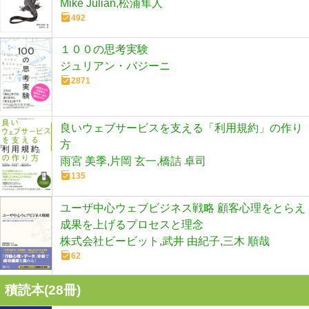
Mike Julian,松浦隼人
492
１００の思考実験
ジュリアン・バジーニ
2871
良いウェブサービスを支える「利用規約」の作り
方
雨宮 美季,片岡 玄一,橋詰 卓司
135
ユーザ中心ウェブビジネス戦略 顧客心理をとらえ
成果を上げるプロセスと理念
株式会社ビービット,武井 由紀子,三木 順哉
62
積読本(
28
冊)