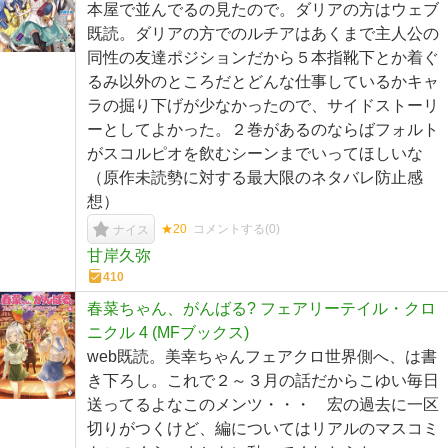
本屋で並んでるの見たので。ダリアの方はウェブ
既読。ダリアの方でのルチアはあくまで主人公の
同性の友達ポジションだから５本指靴下とか着ぐ
るみ以外のところだとどんな仕事しているかキャ
ラの掘り下げが少なかったので、サイドストーリ
ーとしてよかった。２巻があるのならばフォルト
がスコルピオを飲むシーンまでいってほしいな
（原作未読勢に対する最大限のネタバレ防止感
想）
★20
コメントする(
0
)
ナイス
甘岸久弥
410
春菜ちゃん、がんばる? フェアリーテイル・クロ
ニクル 4 (MFブックス)
web既読。美幸ちゃんフェアクロ世界側へ、は書
き下ろし。これで２～３月の話だからこゆい毎日
送ってるよなこのメンツ・・・ 宏の過去に一区
切りがつくけど、編についてはリアルのマスコミ