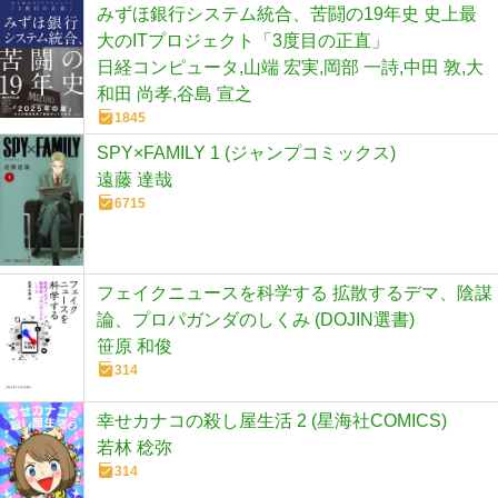
みずほ銀行システム統合、苦闘の19年史 史上最
大のITプロジェクト「3度目の正直」
日経コンピュータ,山端 宏実,岡部 一詩,中田 敦,大
和田 尚孝,谷島 宣之
1845
SPY×FAMILY 1 (ジャンプコミックス)
遠藤 達哉
6715
フェイクニュースを科学する 拡散するデマ、陰謀
論、プロパガンダのしくみ (DOJIN選書)
笹原 和俊
314
幸せカナコの殺し屋生活 2 (星海社COMICS)
若林 稔弥
314