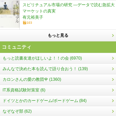
スピリチュアル市場の研究 ―データで読む急拡大
マーケットの真実
有元裕美子
103
もっと見る
コミュニティ
もっと読書友達がほしいよ！！の会 (6970)
みんなで決めた本を読んで語り合おう！ (139)
カロンさんの愛の教団🌹 (1360)
IT系資格試験対策室 (6)
ドイツとかのカードゲーム/ボードゲーム (84)
なぞなぞ部 (62)