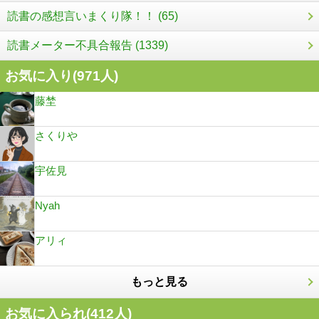
読書の感想言いまくり隊！！ (65)
読書メーター不具合報告 (1339)
お気に入り(
971
人)
藤埜
さくりや
宇佐見
Nyah
アリィ
もっと見る
お気に入られ(
412
人)