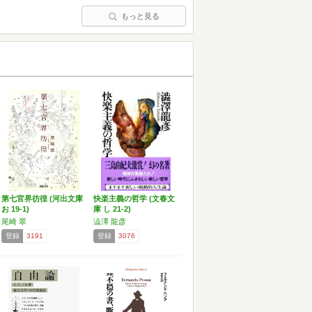
もっと見る
第七官界彷徨 (河出文庫
快楽主義の哲学 (文春文
お 19-1)
庫 し 21-2)
尾崎 翠
澁澤 龍彦
登録
3191
登録
3076