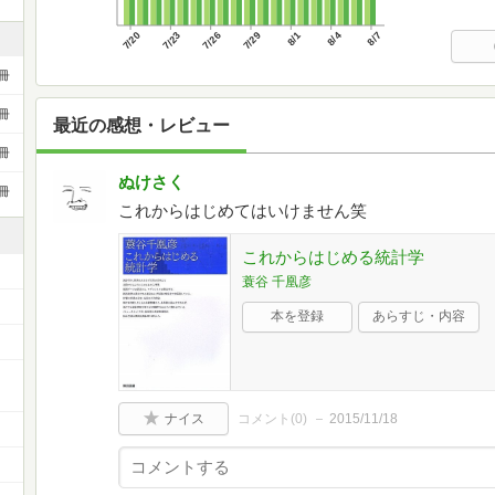
7/20
7/23
7/26
7/29
8/1
8/4
8/7
冊
冊
最近の感想・レビュー
冊
ぬけさく
冊
これからはじめてはいけません笑
これからはじめる統計学
蓑谷 千凰彦
本を登録
あらすじ・内容
ナイス
コメント(
0
)
2015/11/18