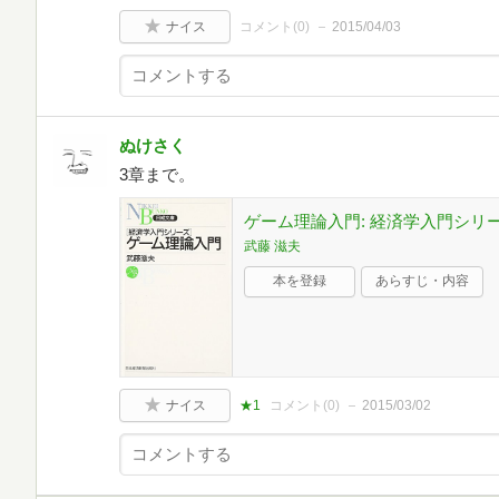
ナイス
コメント(
0
)
2015/04/03
ぬけさく
3章まで。
ゲーム理論入門: 経済学入門シリーズ
武藤 滋夫
本を登録
あらすじ・内容
ナイス
★1
コメント(
0
)
2015/03/02