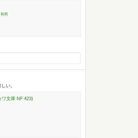
 和男
嬉しい。
庫 NF 423)