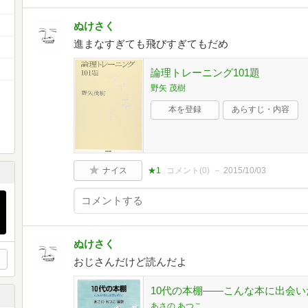
ぬけさく
進まなすぎても飛びすぎてもだめ
論理トレーニング101題
野矢 茂樹
本を登録
あらすじ・内容
ナイス
★1
コメント(
0
)
2015/10/03
ぬけさく
おじさんだけど読んだよ
10代の本棚――こんな本に出会いた
あさの あつこ