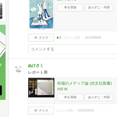
本を登録
あらすじ・内容
ナイス
★3
コメント(
0
)
2015/09/06
版
ぬけさく
レポート用
、
街場のメディア論 (光文社新書)
内田 樹
本を登録
あらすじ・内容
ナイス
コメント(
0
)
2015/06/10