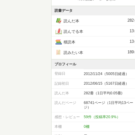
読書データ
282
読んだ本
13
読んでる本
13
積読本
189
読みたい本
プロフィール
登録日
2012/11/24（5005日経過）
記録初日
2012/06/15（5167日経過）
読んだ本
282冊（1日平均0.05冊)
読んだページ
68741ページ（1日平均13ペー
ジ）
感想・レビュー
59件（投稿率20.9%）
本棚
0棚