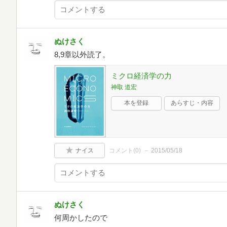
ぬけさく
8,9章以外読了。
ミクロ経済学の力
神取 道宏
本を登録
あらすじ・内容
ナイス
コメント(
0
)
2015/05/18
ぬけさく
何周かしたので