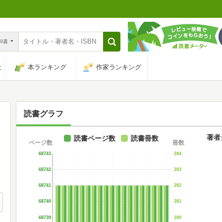
n和書
は
本ランキング
作家ランキング
読書グラフ
著者
読書ページ数
読書冊数
ページ数
冊数
68743
284
68742
283
68741
282
68740
281
68739
280