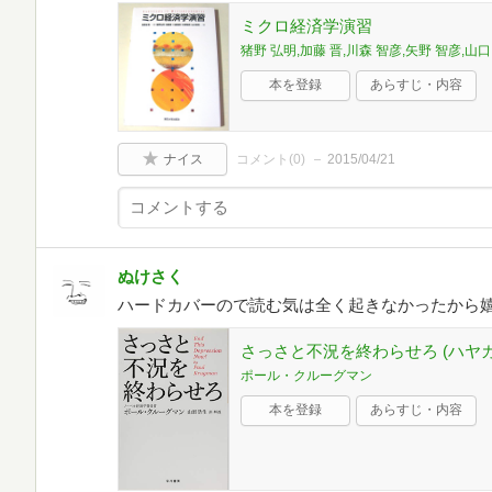
ミクロ経済学演習
猪野 弘明,加藤 晋,川森 智彦,矢野 智彦,山口
本を登録
あらすじ・内容
ナイス
コメント(
0
)
2015/04/21
ぬけさく
ハードカバーので読む気は全く起きなかったから
さっさと不況を終わらせろ (ハヤカワ文
ポール・クルーグマン
本を登録
あらすじ・内容