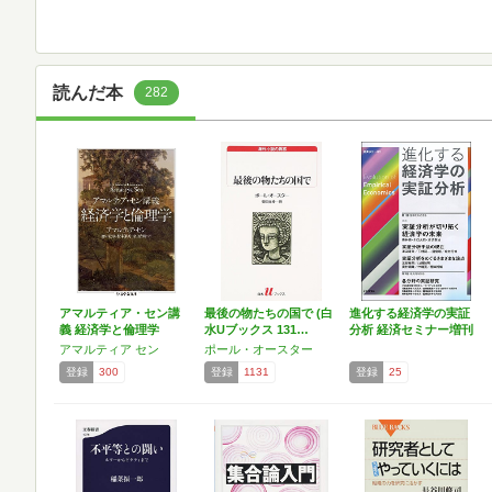
読んだ本
282
アマルティア・セン講
最後の物たちの国で (白
進化する経済学の実証
義 経済学と倫理学
水Uブックス 131…
分析 経済セミナー増刊
(ち…
アマルティア セン
ポール・オースター
登録
300
登録
1131
登録
25