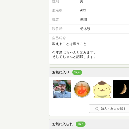
性別
男
血液型
A型
職業
無職
現住所
栃木県
自己紹介
教えることは奪うこと
今年度はちゃんと読みます。
そしてちゃんと記録します。
お気に入り
37人
知人・友人を探す
お気に入られ
16人