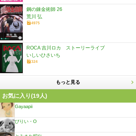
鋼の錬金術師 26
荒川 弘
4975
ROCA 吉川ロカ ストーリーライブ
いしいひさいち
324
もっと見る
お気に入り(
19
人)
Gayaapii
びりい・O