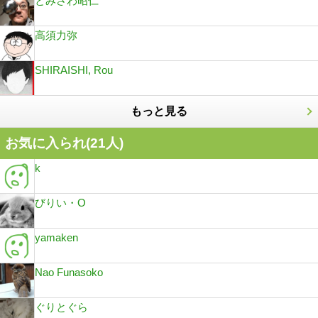
とみさわ昭仁
高須力弥
SHIRAISHI, Rou
もっと見る
お気に入られ(
21
人)
k
びりい・O
yamaken
Nao Funasoko
ぐりとぐら