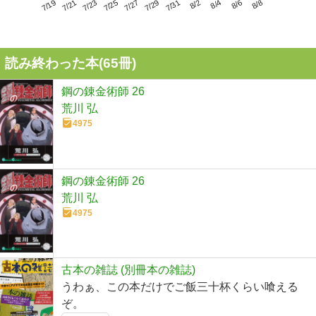
7/23
7/29
8/4
7/19
7/25
7/31
8/6
7/21
7/27
8/2
8/8
読み終わった本(
65
冊)
鋼の錬金術師 26
荒川 弘
4975
鋼の錬金術師 26
荒川 弘
4975
古本の雑誌 (別冊本の雑誌)
うわぁ、この本だけでご飯三十杯くらい喰える
ぞ。