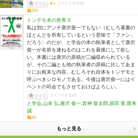
★1
コメントする(
0
)
ナイス
202
トンデモ本の世界 X
私は別にアンチ唐沢俊一でもない（むしろ著書の
ほとんどを所有しているという意味で「ファン」
だろう〉のだが、と学会の本の執筆者として唐沢
俊一が名前を連ねるのはこれを最後にして欲し
い。本書には唐沢の原稿が二編収められている
が、その二編とも他の執筆者の原稿に比してあま
りにお粗末な内容。むしろそれ自体をトンデモと
呼ぶべきシロモノである。今後は唐沢俊一にはイ
ベントの司会でもさせておけばよろしい。
コメントする(
0
)
ナイス
と学会,山本 弘,唐沢 俊一,皆神 龍太郎,原田 実,寶来
誠
94
もっと見る