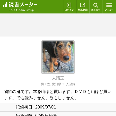
ログイン
新規登録
本を探
末讀玉
男
B型
愛知県
21人登録
物欲の鬼です。本を山ほど買います。ＤＶＤも山ほど買い
ます。でも読みません。観もしません。
記録初日
2009/07/01
経過日数
6248日経過