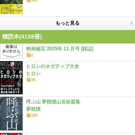
529
もっと見る
積読本(
4158
冊)
映画秘宝 2025年 11 月号 [雑誌]
2
ヒロシのネガティブ大全
ヒロシ
38
呼ぶ山 夢枕獏山岳短篇集
夢枕獏
398