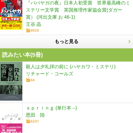
『ババヤガの夜』日本人初受賞 世界最高峰のミ
ステリー文学賞 英国推理作家協会賞(ダガー
賞） (河出文庫 お 46-1)
王谷 晶
9919
もっと見る
読みたい本(
5
冊)
殺人は夕礼拝の前に (ハヤカワ・ミステリ)
リチャード・コールズ
84
ｓｐｒｉｎｇ (単行本 --)
恩田 陸
8247