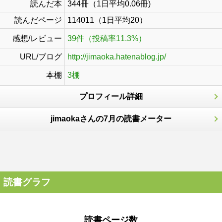
読んだ本
344冊（1日平均0.06冊)
読んだページ
114011（1日平均20）
感想/レビュー
39件（投稿率11.3%）
URL/ブログ
http://jimaoka.hatenablog.jp/
本棚
3棚
プロフィール詳細
jimaokaさんの7月の読書メーター
読書グラフ
読書ページ数