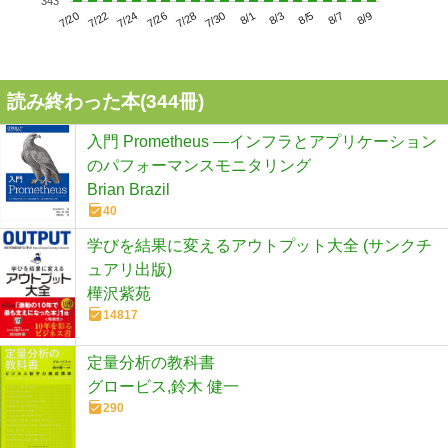
343
7/24
7/30
8/5
7/20
7/26
8/1
8/7
7/22
7/28
8/3
8/9
読み終わった本(
344
冊)
入門 Prometheus ―インフラとアプリケーション
のパフォーマンスモニタリング
Brian Brazil
40
学びを結果に変えるアウトプット大全 (サンクチ
ュアリ出版)
樺沢紫苑
14817
定量分析の教科書
グロービス,鈴木 健一
290