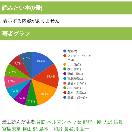
読みたい本(
0
冊)
表示する内容がありません
著者グラフ
背筋(2)
アンディ・ウィア
7.7%
ー(2)
15.4%
7.7%
小川 哲(2)
横山 勲(1)
7.7%
野嶋 剛(1)
15.4%
宮島未奈(1)
7.7%
越谷オサム(1)
松山 洋(1)
7.7%
島本 和彦(1)
15.4%
長谷川 晶一(1)
7.7%
7.7%
最近読んだ著者:
背筋
ヘルマン ヘッセ
野嶋 剛
大沢 良貴
宮島未奈
横山 勲
島本 和彦
長谷川 晶一