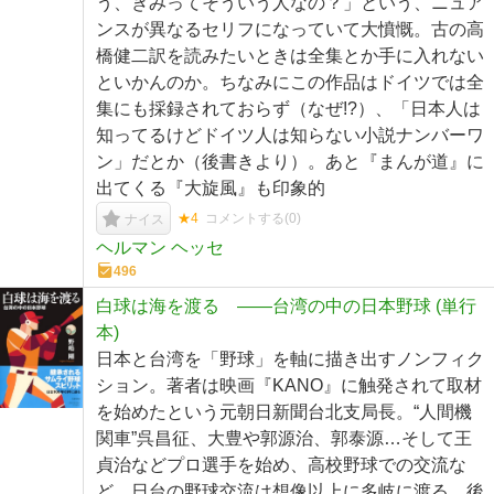
う、きみってそういう人なの？」という、ニュア
ンスが異なるセリフになっていて大憤慨。古の高
橋健二訳を読みたいときは全集とか手に入れない
といかんのか。ちなみにこの作品はドイツでは全
集にも採録されておらず（なぜ!?）、「日本人は
知ってるけどドイツ人は知らない小説ナンバーワ
ン」だとか（後書きより）。あと『まんが道』に
出てくる『大旋風』も印象的
★4
コメントする(
0
)
ナイス
ヘルマン ヘッセ
496
白球は海を渡る ――台湾の中の日本野球 (単行
本)
日本と台湾を「野球」を軸に描き出すノンフィク
ション。著者は映画『KANO』に触発されて取材
を始めたという元朝日新聞台北支局長。“人間機
関車”呉昌征、大豊や郭源治、郭泰源…そして王
貞治などプロ選手を始め、高校野球での交流な
ど、日台の野球交流は想像以上に多岐に渡る。後