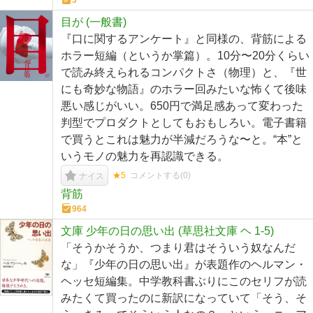
3
目が (一般書)
『口に関するアンケート』と同様の、背筋による
ホラー短編（というか掌篇）。10分〜20分くらい
で読み終えられるコンパクトさ（物理）と、『世
にも奇妙な物語』のホラー回みたいな怖くて後味
悪い感じがいい。650円で満足感あって変わった
判型でプロダクトとしてもおもしろい。電子書籍
で買うとこれは魅力が半減だろうな〜と。“本”と
いうモノの魅力を再認識できる。
★5
コメントする(
0
)
ナイス
背筋
964
文庫 少年の日の思い出 (草思社文庫 ヘ 1-5)
「そうかそうか、つまり君はそういう奴なんだ
な」『少年の日の思い出』が表題作のヘルマン・
ヘッセ短編集。中学教科書ぶりにこのセリフが読
みたくて買ったのに新訳になっていて「そう、そ