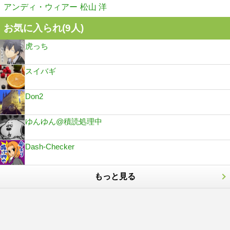
アンディ・ウィアー
松山 洋
お気に入られ(
9
人)
虎っち
スイバギ
Don2
ゆんゆん@積読処理中
Dash-Checker
もっと見る