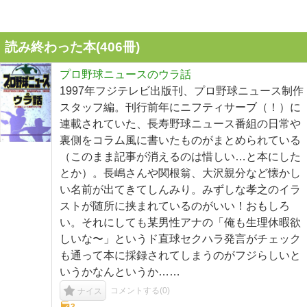
読み終わった本(
406
冊)
プロ野球ニュースのウラ話
1997年フジテレビ出版刊、プロ野球ニュース制作
スタッフ編。刊行前年にニフティサーブ（！）に
連載されていた、長寿野球ニュース番組の日常や
裏側をコラム風に書いたものがまとめられている
（このまま記事が消えるのは惜しい…と本にした
とか）。長嶋さんや関根翁、大沢親分など懐かし
い名前が出てきてしんみり。みずしな孝之のイラ
ストが随所に挟まれているのがいい！おもしろ
い。それにしても某男性アナの「俺も生理休暇欲
しいな〜」というド直球セクハラ発言がチェック
も通って本に採録されてしまうのがフジらしいと
いうかなんというか……
コメントする(
0
)
ナイス