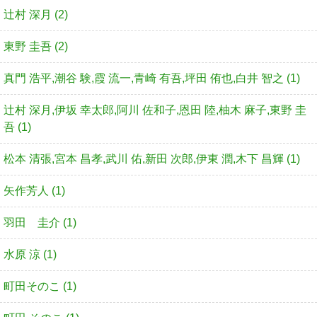
辻村 深月 (2)
東野 圭吾 (2)
真門 浩平,潮谷 験,霞 流一,青崎 有吾,坪田 侑也,白井 智之 (1)
辻村 深月,伊坂 幸太郎,阿川 佐和子,恩田 陸,柚木 麻子,東野 圭
吾 (1)
松本 清張,宮本 昌孝,武川 佑,新田 次郎,伊東 潤,木下 昌輝 (1)
矢作芳人 (1)
羽田 圭介 (1)
水原 涼 (1)
町田そのこ (1)