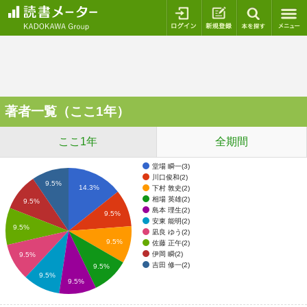
ログイン
新規登録
本を探
著者一覧（ここ1年）
ここ1年
全期間
堂場 瞬一(3)
川口俊和(2)
9.5%
14.3%
下村 敦史(2)
相場 英雄(2)
9.5%
島本 理生(2)
9.5%
安東 能明(2)
9.5%
凪良 ゆう(2)
9.5%
佐藤 正午(2)
伊岡 瞬(2)
9.5%
吉田 修一(2)
9.5%
9.5%
9.5%