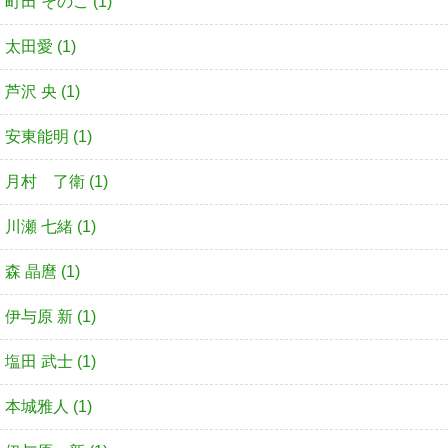
町田 そのこ (1)
太田愛 (1)
芦沢 央 (1)
安東能明 (1)
月村 了衛 (1)
川瀬 七緒 (1)
森 晶麿 (1)
伊与原 新 (1)
塩田 武士 (1)
本城雅人 (1)