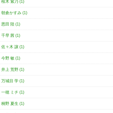
桜木 紫乃 (1)
朝倉かすみ (1)
恩田 陸 (1)
千早 茜 (1)
佐々木 譲 (1)
今野 敏 (1)
井上 荒野 (1)
万城目 学 (1)
一穂 ミチ (1)
桐野 夏生 (1)