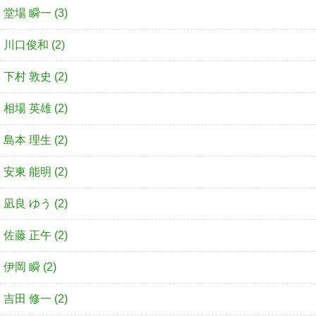
堂場 瞬一 (3)
川口俊和 (2)
下村 敦史 (2)
相場 英雄 (2)
島本 理生 (2)
安東 能明 (2)
凪良 ゆう (2)
佐藤 正午 (2)
伊岡 瞬 (2)
吉田 修一 (2)