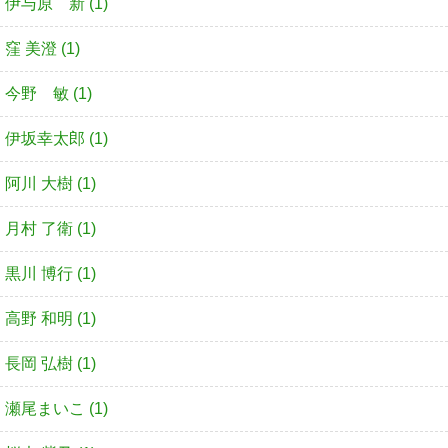
伊与原 新 (1)
窪 美澄 (1)
今野 敏 (1)
伊坂幸太郎 (1)
阿川 大樹 (1)
月村 了衛 (1)
黒川 博行 (1)
高野 和明 (1)
長岡 弘樹 (1)
瀬尾まいこ (1)