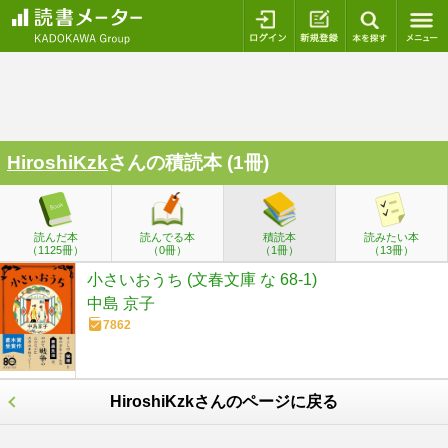
ログイン
新規登録
本を探
HiroshiKzk
さんの積読本 (1冊)
読んだ本
読んでる本
積読本
読みたい本
（1125冊）
（0冊）
（1冊）
（13冊）
小さいおうち (文春文庫 な 68-1)
中島 京子
7862
HiroshiKzkさんのページに戻る