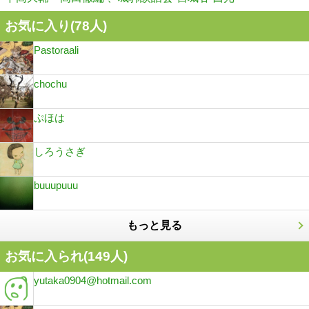
お気に入り(
78
人)
Pastoraali
chochu
ぷほは
しろうさぎ
buuupuuu
もっと見る
お気に入られ(
149
人)
yutaka0904@hotmail.com