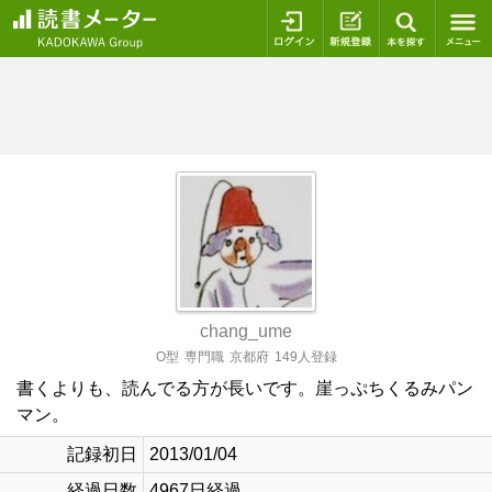
ログイン
新規登録
本を探
chang_ume
O型
専門職
京都府
149人登録
書くよりも、読んでる方が長いです。崖っぷちくるみパン
マン。
記録初日
2013/01/04
経過日数
4967日経過