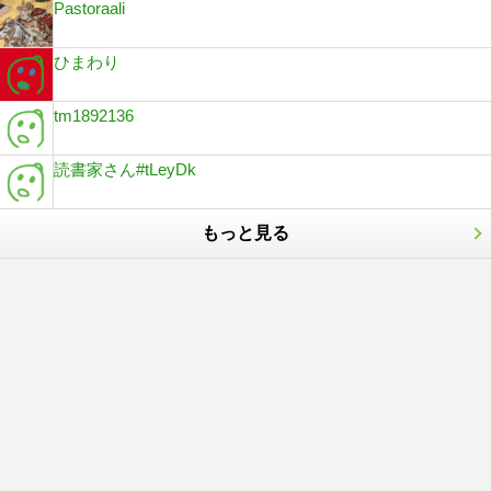
Pastoraali
ひまわり
tm1892136
読書家さん#tLeyDk
もっと見る