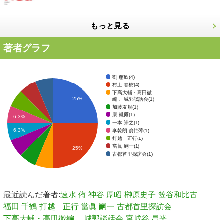
もっと見る
著者グラフ
劉 慈欣(4)
村上 春樹(4)
下高大輔・高田徹
25%
編 、城郭談話会(1)
加藤友規(1)
康 凱爾(1)
6.3%
一本 崇之(1)
6.3%
李乾朗,俞怡萍(1)
打越 正行(1)
當眞 嗣一(1)
25%
古都首里探訪会(1)
最近読んだ著者:
速水 侑
神谷 厚昭
榊原史子
笠谷和比古
福田 千鶴
打越 正行
當眞 嗣一
古都首里探訪会
下高大輔・高田徹編 、城郭談話会
宮城谷 昌光