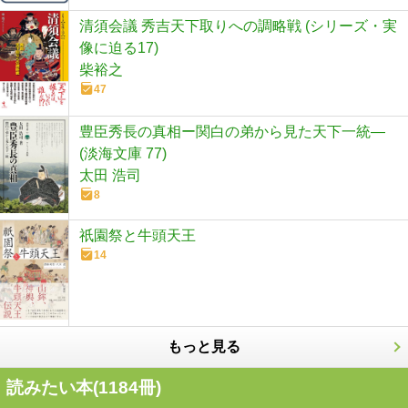
清須会議 秀吉天下取りへの調略戦 (シリーズ・実
像に迫る17)
柴裕之
47
豊臣秀長の真相ー関白の弟から見た天下一統―
(淡海文庫 77)
太田 浩司
8
祇園祭と牛頭天王
14
もっと見る
読みたい本(
1184
冊)