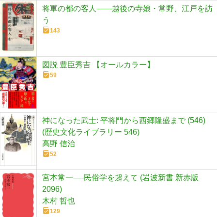
将軍の都の客人――越後の寺娘・常野、江戸を訪
う
143
図説 豊臣秀吉 【オールカラー】
59
神になった武士: 平将門から西郷隆盛まで (546)
(歴史文化ライブラリー 546)
高野 信治
52
宮本常一──民俗学を超えて (岩波新書 新赤版
2096)
木村 哲也
129