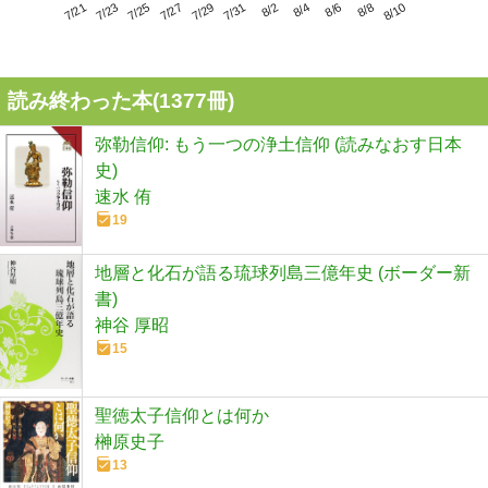
7/25
7/31
8/6
7/21
7/27
8/2
8/8
7/23
7/29
8/4
8/10
読み終わった本(
1377
冊)
弥勒信仰: もう一つの浄土信仰 (読みなおす日本
史)
速水 侑
19
地層と化石が語る琉球列島三億年史 (ボーダー新
書)
神谷 厚昭
15
聖徳太子信仰とは何か
榊原史子
13