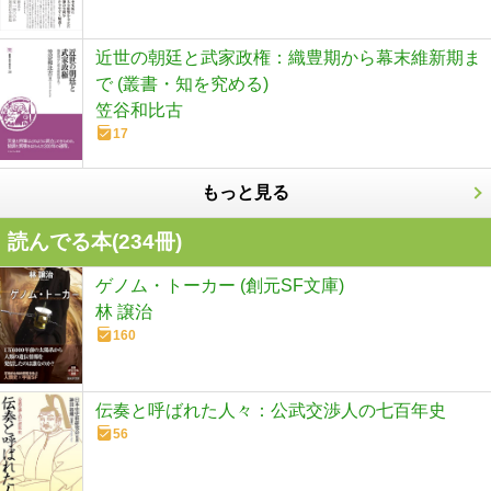
近世の朝廷と武家政権：織豊期から幕末維新期ま
で (叢書・知を究める)
笠谷和比古
17
もっと見る
読んでる本(
234
冊)
ゲノム・トーカー (創元SF文庫)
林 譲治
160
伝奏と呼ばれた人々：公武交渉人の七百年史
56