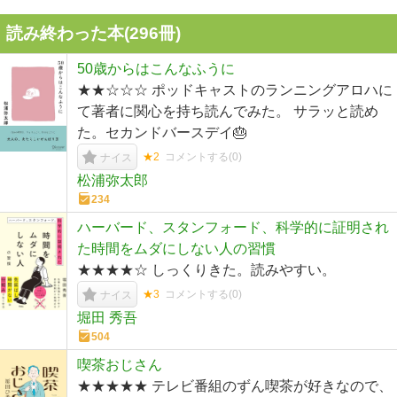
読み終わった本(
296
冊)
50歳からはこんなふうに
★★☆☆☆ ポッドキャストのランニングアロハに
て著者に関心を持ち読んでみた。 サラッと読め
た。セカンドバースデイ🎂
★2
コメントする(
0
)
ナイス
松浦弥太郎
234
ハーバード、スタンフォード、科学的に証明され
た時間をムダにしない人の習慣
★★★★☆ しっくりきた。読みやすい。
★3
コメントする(
0
)
ナイス
堀田 秀吾
504
喫茶おじさん
★★★★★ テレビ番組のずん喫茶が好きなので、