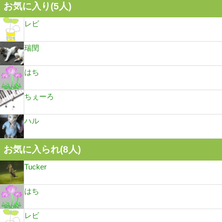
お気に入り(
5
人)
レビ
瑞閏
はち
ちぇーろ
ハル
お気に入られ(
8
人)
Tucker
はち
レビ