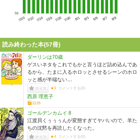
56
7/24
7/30
8/5
7/20
7/26
8/1
8/7
7/22
7/28
8/3
8/9
読み終わった本(
57
冊)
ダーリンは70歳
ゲスいネタをこれでもかと言うほど詰め込んであ
るから、たまに入るホロッとさせるシーンのホロ
ッと感が半端ない…
★9
コメントする(
0
)
ナイス
西原 理恵子
1135
ゴールデンカムイ 8
江渡貝くぅぅぅんが変態すぎてヤバいので、羊た
ちの沈黙を再読したくなった。
★4
コメントする(
0
)
ナイス