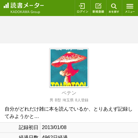
ログイン
新規登録
本を探
ペテン
男
B型
埼玉県
8人登録
自分がどれだけ雑に本を読んでいるか、とりあえず記録し
てみようかと…
記録初日
2013/01/08
経過日数
4962日経過