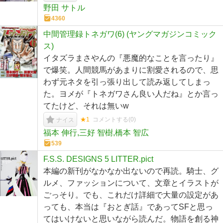
野田 サトル
4360
中間管理録トネガワ(6) (ヤングマガジンコミック
ス)
イタズラまさやんの『悪魔的なことを言ったり』
で爆笑。人間競馬があまりに割愛されるので、思
わず元ネタを引っ張り出して読み返してしまっ
た。ヨメが『トネガワさん良い人だね』とか言っ
てたけど、それは無いw
★1
コメントする(
0
)
ナイス
福本 伸行,三好 智樹,橋本 智広
539
F.S.S. DESIGNS 5 LITTER.pict
本編の新刊がなかなか出ないので再読。騎士、グ
ルメ、ファッションについて、文章とイラストが
ごっそり。でも、これだけ詳細で大量の設定があ
っても、本当は『おとぎ話』であってSFと思っ
てはいけないと思いながら読んだ。物語を創る神