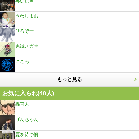
再び読書
うわじまお
ひろぞー
黒縁メガネ
にころ
もっと見る
お気に入られ(
48
人)
轟直人
げんちゃん
夏を待つ帆