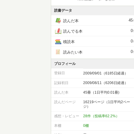
読書データ
45
読んだ本
0
読んでる本
0
積読本
0
読みたい本
プロフィール
登録日
2009/09/01（6185日経過）
記録初日
2009/08/11（6206日経過）
読んだ本
45冊（1日平均0.01冊)
読んだページ
16219ページ（1日平均2ペー
ジ）
感想・レビュー
28件（投稿率62.2%）
本棚
0棚