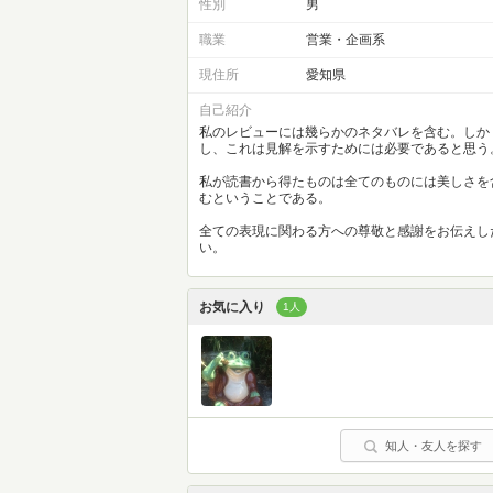
性別
男
職業
営業・企画系
現住所
愛知県
自己紹介
私のレビューには幾らかのネタバレを含む。しか
し、これは見解を示すためには必要であると思う
私が読書から得たものは全てのものには美しさを
むということである。
全ての表現に関わる方への尊敬と感謝をお伝えし
い。
お気に入り
1人
知人・友人を探す