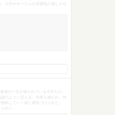
力、大学やサークルの雰囲気の感じさせ
川春海の一生が描かれている今作だが、
無謀のように思える。何度も挫かれ、仲
び挑戦していく姿に勇気づけられた。
じられた。