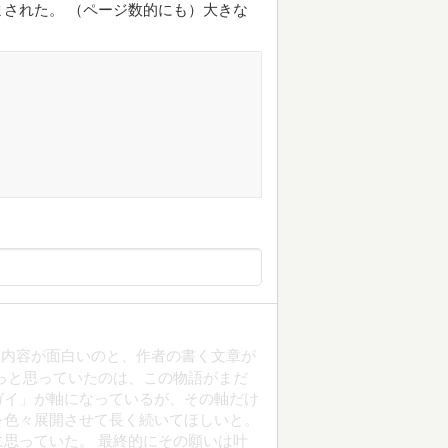
された。 （ページ数的にも）大きな
。内容が面白いのと、作者の書く文章が
っと思っていたのは、この物語がまだ
ガイ」が軸になっているが、その軸だけ
を色々展開させて長く続いてほしいと。
思っていた。 最終的にその願いは叶