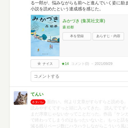
る一郎が、悩みながらも前へと進んでいく姿に励ま
小説を読めたという達成感を感じた。
みかづき (集英社文庫)
森 絵都
本を登録
あらすじ・内容
ナイス
★14
コメント(
0
)
2021/09/29
てんい
面白い。何より文章がすらすらと読める
ネタバレ
読みやすくてすっと頭に入ってきた。 読んでてず
まだ序章じゃないかってことだった。作品「ケン
で終わってしまうのはもったいないと。もっと話
減る残りページ数にハラハラしながらこういう風に