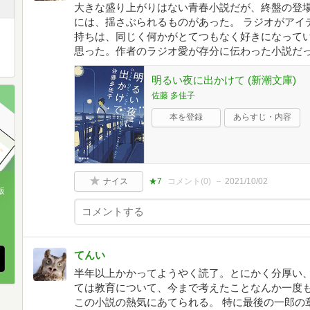
大きな盛り上がりはない青春小説だが、終盤の登
には、揺さぶられるものがあった。 ラジオがアイ
持ちは、同じく何かがとてつもなく好きになって
思った。作者のラジオ愛が存分に伝わった小説だ
明るい夜に出かけて (新潮文庫)
佐藤 多佳子
本を登録
あらすじ・内容
ナイス
★7
コメント(
0
)
2021/10/02
版
、
てんい
半年以上かかってようやく読了。とにかく分厚い
ては教育について、今まで考えたことなんか一度
この小説の熱気にあてられる。 特に最後の一郎の