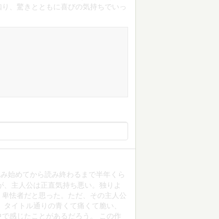
知り、驚きとともに喜びの気持ちでいっ
読み始めてから読み終わるまで半年くら
が、主人公は正直気持ち悪い。独りよ
、卑怯者だと思った。ただ、その主人公
 タイトル通りの青くて痛くて脆い、
で感じたことがあるだろう。 この作