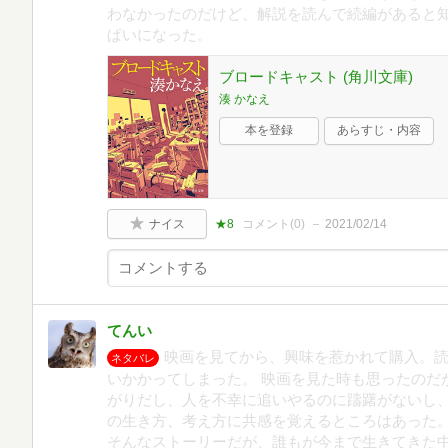
わなかったのだけど、解説を読んで続編があると
ぱいになった。
ブロードキャスト (角川文庫)
湊 かなえ
本を登録
あらすじ・内容
ナイス
★8
コメント(
0
)
2021/02/14
てんい
映画を見てから、興味を惹かれて購入。
ネタバレ
いかかってしまった。 映画を見た時も思ったのだ
がりだし、人を不幸に追いやるのに躊躇がないし
の生き方、考え方に共感を覚えるところはあった。
そんなストーリーだが、誰もが今まで生きてきた中