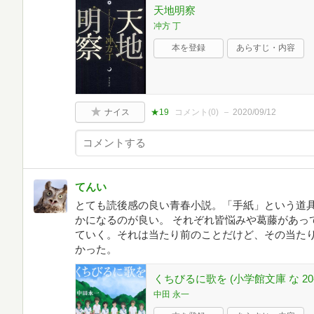
天地明察
冲方 丁
本を登録
あらすじ・内容
ナイス
★19
コメント(
0
)
2020/09/12
てんい
とても読後感の良い青春小説。「手紙」という道
かになるのが良い。 それぞれ皆悩みや葛藤があっ
ていく。それは当たり前のことだけど、その当た
かった。
くちびるに歌を (小学館文庫 な 20-
中田 永一