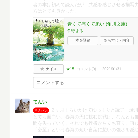
者の本は初めて読んだが、共感を感じさせる描写
方はとても良かった。
青くて痛くて脆い (角川文庫)
住野 よる
本を登録
あらすじ・内容
ナイス
★15
コメント(
0
)
2021/01/31
てんい
２ヶ月くらいかけてゆっくりと読了。渋
ネタバレ
とても面白い。春海の天に挑む挑戦は、なんとも
間を失っていく、それでも挫折から立ち直り、再
「必至」という春海の短い言葉に想いの強さを感