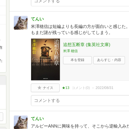
てんい
米澤穂信は短編よりも長編の方が面白いと感じた。
もまだ謎が残っている感じがしてしまう。
。
追想五断章 (集英社文庫)
含
米澤 穂信
本を登録
あらすじ・内容
た
ナイス
★13
コメント(
0
)
2022/08/31
てんい
アルピーANNに興味を持って、そこから逆輸入み