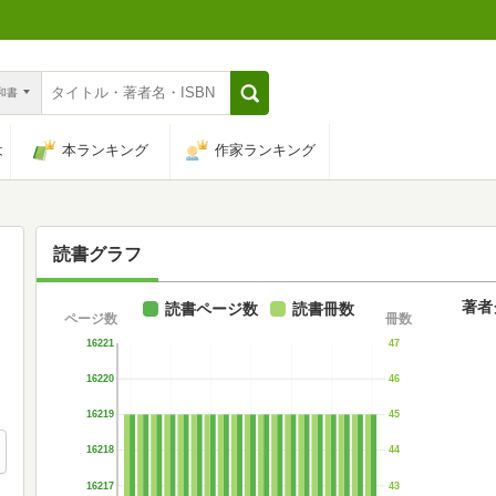
n和書
は
本ランキング
作家ランキング
読書グラフ
著者
読書ページ数
読書冊数
ページ数
冊数
16221
47
16220
46
16219
45
16218
44
16217
43