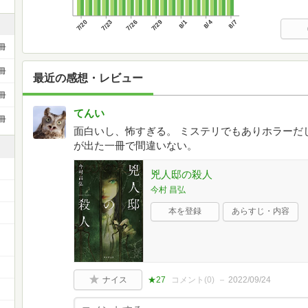
7/20
7/23
7/26
7/29
8/1
8/4
8/7
冊
冊
最近の感想・レビュー
冊
てんい
冊
面白いし、怖すぎる。 ミステリでもありホラーだ
が出た一冊で間違いない。
兇人邸の殺人
今村 昌弘
本を登録
あらすじ・内容
ナイス
★27
コメント(
0
)
2022/09/24