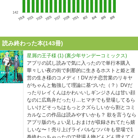
142
7/23
7/29
8/4
7/19
7/25
7/31
8/6
7/21
7/27
8/2
8/8
読み終わった本(
143
冊)
星屑の王子様 (1) (裏少年サンデーコミックス)
アプリの試し読みで気に入ったので単行本購入
華々しい夜の街で刹那的に生きるホストと姫と運
営の生き様のコメディ！DVガチ恋営業のリキヤ
がちゃんと勉強して理論に基づいた（？）DVだ
ったりレイくんはかわいいしギンジさんは甘い顔
なのに広島弁だったり…ヒマチでも登場してるら
しいけどそっちはもっとクズらしいから割とコミ
カルなこの作品は読みやすいかも？ 欲を言うなら
アプリ版のちょい足しおまけが収録されてたら嬉
しいな〜！売り上げライバルなツバキも登場で1
巻終わっちゃったので登場人物どんどん増えてく