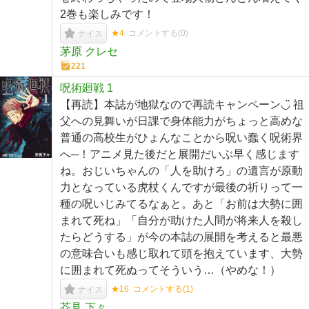
2巻も楽しみです！
★4
コメントする(
0
)
ナイス
茅原 クレセ
221
呪術廻戦 1
【再読】本誌が地獄なので再読キャンペーン◡̈ 祖
父への見舞いが日課で身体能力がちょっと高めな
普通の高校生がひょんなことから呪い蠢く呪術界
へ─！アニメ見た後だと展開だいぶ早く感じます
ね。おじいちゃんの「人を助けろ」の遺言が原動
力となっている虎杖くんですが最後の祈りって一
種の呪いじみてるなぁと。あと「お前は大勢に囲
まれて死ね」「自分が助けた人間が将来人を殺し
たらどうする」が今の本誌の展開を考えると最悪
の意味合いも感じ取れて頭を抱えています、大勢
に囲まれて死ぬってそういう…（やめな！）
★16
コメントする(
1
)
ナイス
芥見 下々