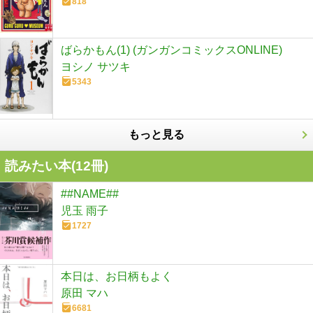
818
ばらかもん(1) (ガンガンコミックスONLINE)
ヨシノ サツキ
5343
もっと見る
読みたい本(
12
冊)
##NAME##
児玉 雨子
1727
本日は、お日柄もよく
原田 マハ
6681