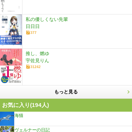
私の優しくない先輩
日日日
377
推し、燃ゆ
宇佐見りん
31242
もっと見る
お気に入り(
194
人)
海猫
ヴェルナーの日記