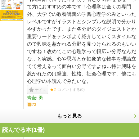
て方におすすめの本です！心理学は全くの専門
外、大学での教養講義の学習心理学のみといった
レベルですがイラストとシンプルな説明で分かり
やすかったです。また各分野のダイジェストとか
重要ワードをテンポよく紹介していくスタイルな
ので興味を惹かれる分野を見つけられるのもいい
ですね！改めてこの心理学って幅広い分野なんだ
な…と実感。心や思考とか抽象的な物事を理論立
てて考えるって面白い分野ですよね…特に興味を
惹かれたのは発達、性格、社会心理です。他にも
心理学の本読んでみたいな。
★2
コメントする(
0
)
ナイス
齊藤 勇
72
もっと見る
読んでる本(
1
冊)