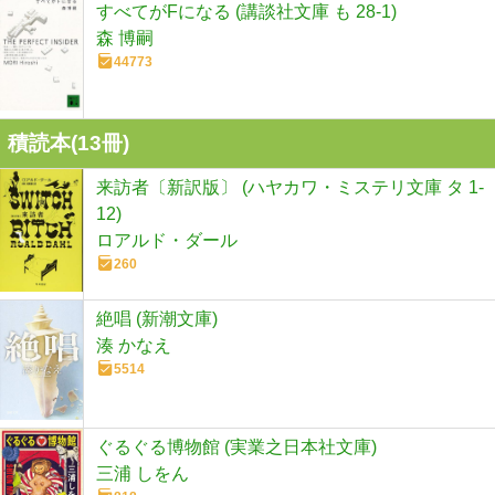
すべてがFになる (講談社文庫 も 28-1)
森 博嗣
44773
積読本(
13
冊)
来訪者〔新訳版〕 (ハヤカワ・ミステリ文庫 タ 1-
12)
ロアルド・ダール
260
絶唱 (新潮文庫)
湊 かなえ
5514
ぐるぐる博物館 (実業之日本社文庫)
三浦 しをん