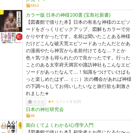
5913
カラー版 日本の神様100選 (宝島社新書)
【図書館で借りた本】日本の有名な神様のエピソ
ードをざっくりピックアップ、図解もカラーで分
かりやすかったです。名前は聞いたことある神様
だけどこんな破天荒エピソードあったんだとかあ
の漫画やたら神宮から名前付けてるな…？とか
色々気づきも得られたので良かったです。行った
ことのある太宰府天満宮や諏訪神社もこんなエピ
ソードがあったなんて…！知識をつけていけばも
っと楽しめたはず…（ ; ; ）次の機会があれば神様
の下調べもしてお伺いしたいなと旅行欲も刺激さ
れました✈️
★4
コメントする(
0
)
ナイス
日本の神社研究会
48
面白くてよくわかる!心理学入門
【図書館で借りた本】初学者とか気になるな〜っ