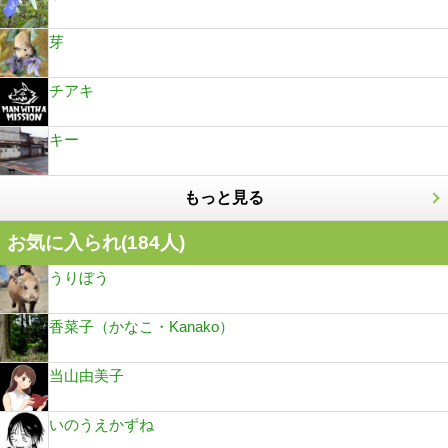
芽
チアキ
キー
もっと見る
お気に入られ(
184
人)
うりぼう
香菜子（かなこ・Kanako）
当山由美子
いのうえかずね