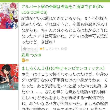
アルバート家の令嬢は没落をご所望です 8 (B's-
LOG COMICS)
記憶がだいぶ薄れてきているから、また小説版も
読みたいな。それはそうと、今回も鈍感さが光り
ながらも、ちゃんと分かるところはわかるように
なったメアリは可愛いね。アディは後半可哀想だ
ったけど、きばれ！
★4
コメントする(
0
)
ナイス
彩月 つかさ
40
ましろくん 1 (1) (少年チャンピオンコミックス)
ホラーはそこまで怖くなかったのだけど、中身の
グロが苦手なので下半身だけの中身がうわぁ！て
なった。あと気持ち悪いなと思ったのは挨拶にき
たやつ……。なんか世にも奇妙な物語やほん怖に
近しいけどそれをましろが再現する〜配信で読
む、みたいな見せ方が面白かった。ましろの配信
自体は廃墟のと、ほらスポの2回ほどしか見たこ