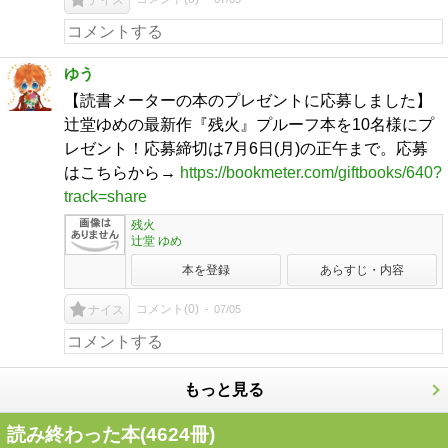
ナイス
ゆう
【読書メーターの本のプレゼントに応募しました】
辻堂ゆめの最新作『残火』プルーフ本を10名様にプ
レゼント！応募締切は7月6日(月)の正午まで。応募
はこちらから→
https://bookmeter.com/giftbooks/640?
track=share
残火
辻堂 ゆめ
本を登録
あらすじ・内容
コメント(
0
)
07/05
ナイス
もっと見る
読み終わった本(
4624
冊)