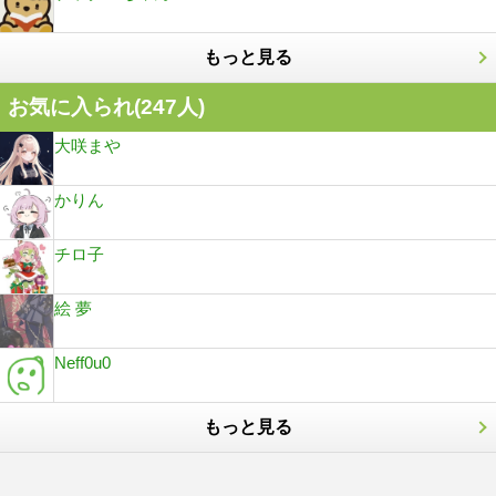
もっと見る
お気に入られ(
247
人)
大咲まや
かりん
チロ子
絵 夢
Neff0u0
もっと見る