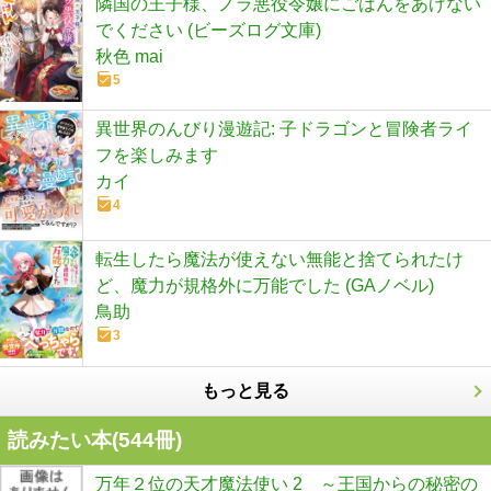
隣国の王子様、ノラ悪役令嬢にごはんをあげない
でください (ビーズログ文庫)
秋色 mai
5
異世界のんびり漫遊記: 子ドラゴンと冒険者ライ
フを楽しみます
カイ
4
転生したら魔法が使えない無能と捨てられたけ
ど、魔力が規格外に万能でした (GAノベル)
鳥助
3
もっと見る
読みたい本(
544
冊)
万年２位の天才魔法使い 2 ～王国からの秘密の