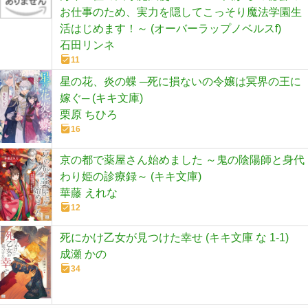
お仕事のため、実力を隠してこっそり魔法学園生
活はじめます！～ (オーバーラップノベルスf)
石田リンネ
11
星の花、炎の蝶 ─死に損ないの令嬢は冥界の王に
嫁ぐ─ (キキ文庫)
栗原 ちひろ
16
京の都で薬屋さん始めました ～鬼の陰陽師と身代
わり姫の診療録～ (キキ文庫)
華藤 えれな
12
死にかけ乙女が見つけた幸せ (キキ文庫 な 1-1)
成瀬 かの
34