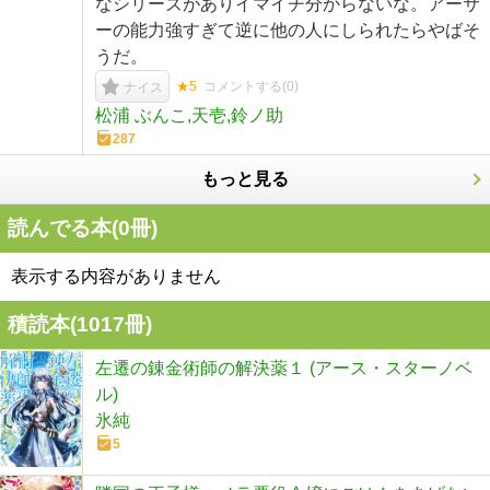
なシリーズがありイマイチ分からないな。アーサ
ーの能力強すぎて逆に他の人にしられたらやばそ
うだ。
★5
コメントする(
0
)
ナイス
松浦 ぶんこ,天壱,鈴ノ助
287
もっと見る
読んでる本(
0
冊)
表示する内容がありません
積読本(
1017
冊)
左遷の錬金術師の解決薬１ (アース・スターノベ
ル)
氷純
5