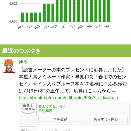
4,622
4,620
7/21
7/27
8/2
7/17
7/23
7/29
8/4
7/19
7/25
7/31
8/6
最近のつぶやき
ゆう
【読書メーターの本のプレゼントに応募しました】
本屋大賞ノミネート作家・早見和真『春までのセン
セイ』サイン入りプルーフ本を20名様に！応募締切
は7月9日(木)の正午まで。応募はこちらから→
https://bookmeter.com/giftbooks/636?track=share
春までのセンセイ
早見和真
本を登録
あらすじ・内容
コメント(
0
)
07/05