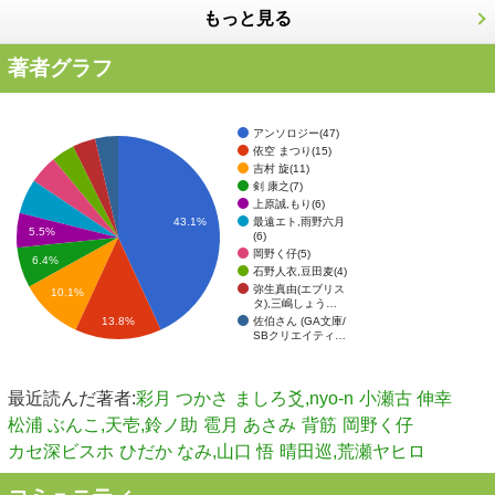
もっと見る
著者グラフ
アンソロジー(47)
依空 まつり(15)
吉村 旋(11)
剣 康之(7)
上原誠,もり(6)
最遠エト,雨野六月
43.1%
5.5%
(6)
岡野く仔(5)
6.4%
石野人衣,豆田麦(4)
弥生真由(エブリス
10.1%
タ),三嶋しょう…
佐伯さん (GA文庫/
13.8%
SBクリエイティ…
最近読んだ著者:
彩月 つかさ
ましろ爻,nyo-n
小瀬古 伸幸
松浦 ぶんこ,天壱,鈴ノ助
雹月 あさみ
背筋
岡野く仔
カセ深ビスホ
ひだか なみ,山口 悟
晴田巡,荒瀬ヤヒロ