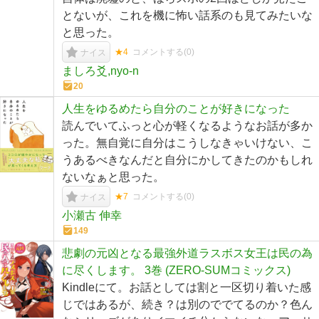
とないが、これを機に怖い話系のも見てみたいな
と思った。
★4
コメントする(
0
)
ナイス
ましろ爻,nyo-n
20
人生をゆるめたら自分のことが好きになった
読んでいてふっと心が軽くなるようなお話が多か
った。無自覚に自分はこうしなきゃいけない、こ
うあるべきなんだと自分にかしてきたのかもしれ
ないなぁと思った。
★7
コメントする(
0
)
ナイス
小瀬古 伸幸
149
悲劇の元凶となる最強外道ラスボス女王は民の為
に尽くします。 3巻 (ZERO-SUMコミックス)
Kindleにて。お話としては割と一区切り着いた感
じではあるが、続き？は別のででてるのか？色ん