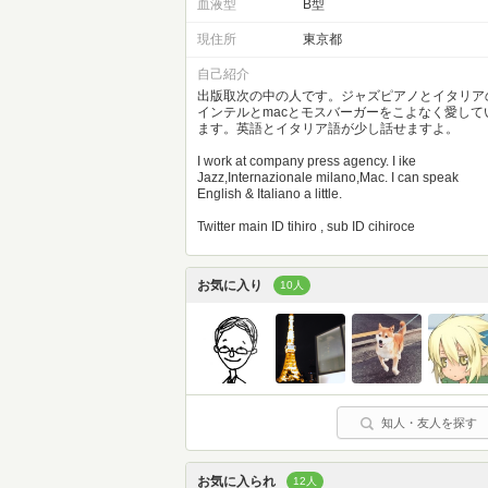
血液型
B型
現住所
東京都
自己紹介
出版取次の中の人です。ジャズピアノとイタリア
インテルとmacとモスバーガーをこよなく愛して
ます。英語とイタリア語が少し話せますよ。
I work at company press agency. I ike
Jazz,Internazionale milano,Mac. I can speak
English & Italiano a little.
Twitter main ID tihiro , sub ID cihiroce
お気に入り
10人
知人・友人を探す
お気に入られ
12人