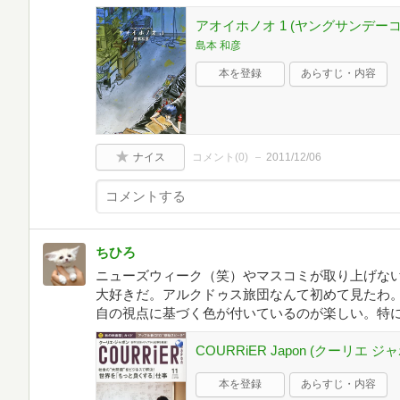
アオイホノオ 1 (ヤングサンデー
島本 和彦
本を登録
あらすじ・内容
ナイス
コメント(
0
)
2011/12/06
ちひろ
ニューズウィーク（笑）やマスコミが取り上げな
大好きだ。アルクドゥス旅団なんて初めて見たわ
自の視点に基づく色が付いているのが楽しい。特
COURRiER Japon (クーリエ ジャ
本を登録
あらすじ・内容