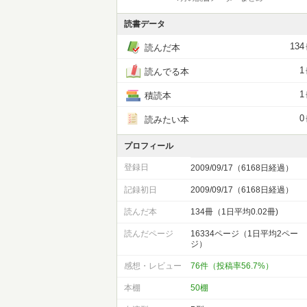
読書データ
134
読んだ本
1
読んでる本
1
積読本
0
読みたい本
プロフィール
登録日
2009/09/17（6168日経過）
記録初日
2009/09/17（6168日経過）
読んだ本
134冊（1日平均0.02冊)
読んだページ
16334ページ（1日平均2ペー
ジ）
感想・レビュー
76件（投稿率56.7%）
本棚
50棚