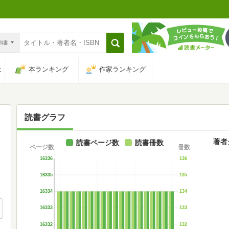
n和書
は
本ランキング
作家ランキング
読書グラフ
著者
読書ページ数
読書冊数
ページ数
冊数
16336
136
16335
135
16334
134
16333
133
16332
132