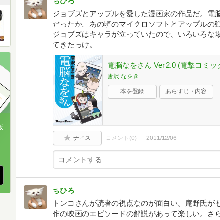
ちひろ
ジョブズとアップルを愛した漫画家の作品だ。電脳
だったか。あの頃のマイクロソフトとアップルの
ジョブズはキャラが立っていたので、いろいろな
てきたっけ。
電脳なをさん Ver.2.0 (電撃コミックス
唐沢 なをき
本を登録
あらすじ・内容
版
ナイス
コメント(
0
)
2011/12/06
、
ちひろ
トンコさんが読者の視点なのが面白い。庵野氏が
作の映画のエピソードの解説があって楽しい。さ