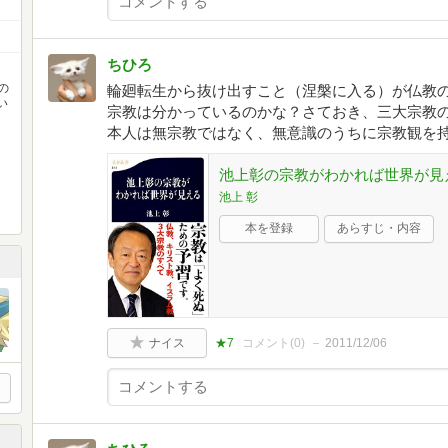
ちひろ
の
輪廻転生から抜け出すこと（涅槃に入る）が仏教
い
宗教は分かっているのかな？さておき、三大宗教
本人は無宗教ではなく、無意識のうちに宗教観を
池上彰の宗教がわかれば世界が見える
池上 彰
本を登録
あらすじ・内容
ナイス
★7
コメント(
0
)
2011/12/06