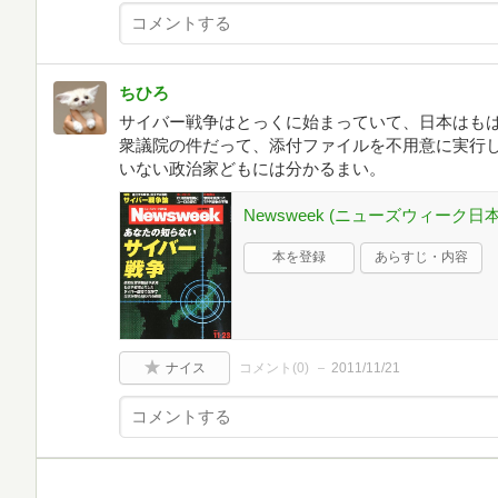
ちひろ
サイバー戦争はとっくに始まっていて、日本はも
衆議院の件だって、添付ファイルを不用意に実行
いない政治家どもには分かるまい。
Newsweek (ニューズウィーク日本版)
本を登録
あらすじ・内容
ナイス
コメント(
0
)
2011/11/21