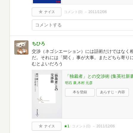
ナイス
コメント(
0
)
2011/12/06
ちひろ
交渉（ネゴシエーション）には話術だけではなく
だ。それには「聞く」事が大事。またどちら寄り
むとよいだろう
「独裁者」との交渉術 (集英社新書
明石 康,木村 元彦
本を登録
あらすじ・内容
ナイス
★1
コメント(
0
)
2011/12/06