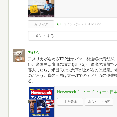
ナイス
★1
コメント(
0
)
2011/12/06
ちひろ
アメリカが進めるTPPはオバマ一発逆転の策だが
い。米国民は雇用の増大を叫ぶが、輸出の増加でア
導入したら、米国民の失業率が上がるのは必定。
のだろう。真の目的は太平洋でのアメリカの優先
る。
Newsweek (ニューズウィーク日本版)
本を登録
あらすじ・内容