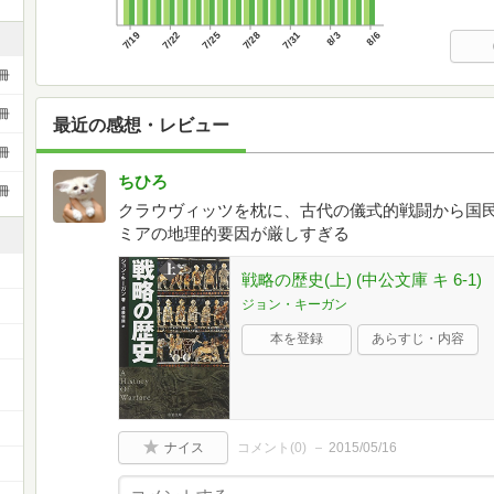
7/19
7/22
7/25
7/28
7/31
8/3
8/6
冊
冊
最近の感想・レビュー
冊
ちひろ
冊
クラウヴィッツを枕に、古代の儀式的戦闘から国
ミアの地理的要因が厳しすぎる
戦略の歴史(上) (中公文庫 キ 6-1)
ジョン・キーガン
本を登録
あらすじ・内容
ナイス
コメント(
0
)
2015/05/16