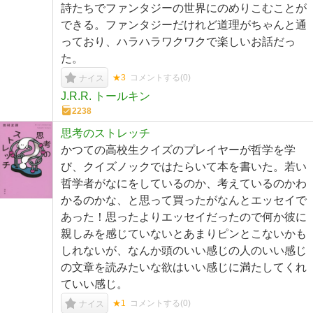
詩たちでファンタジーの世界にのめりこむことが
できる。ファンタジーだけれど道理がちゃんと通
っており、ハラハラワクワクで楽しいお話だっ
た。
★3
コメントする(
0
)
ナイス
J.R.R. トールキン
2238
思考のストレッチ
かつての高校生クイズのプレイヤーが哲学を学
び、クイズノックではたらいて本を書いた。若い
哲学者がなにをしているのか、考えているのかわ
かるのかな、と思って買ったがなんとエッセイで
あった！思ったよりエッセイだったので何か彼に
親しみを感じていないとあまりピンとこないかも
しれないが、なんか頭のいい感じの人のいい感じ
の文章を読みたいな欲はいい感じに満たしてくれ
ていい感じ。
★1
コメントする(
0
)
ナイス