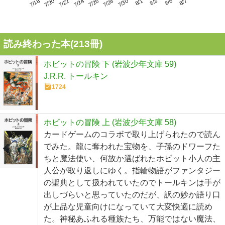
7/22
7/28
8/3
7/18
7/24
7/30
8/5
7/20
7/26
8/1
8/7
読み終わった本(
213
冊)
ホビットの冒険 下 (岩波少年文庫 59)
J.R.R. トールキン
1724
ホビットの冒険 上 (岩波少年文庫 58)
カードゲームのコラボで取り上げられたので読ん
でみた。龍に奪われた宝物を、子孫のドワーフた
ちと魔法使い、何故か選ばれたホビット小人の主
人公が取り返しにゆく。指輪物語がファンタジー
の聖典として扱われていたのでトールキンは手が
出しづらいと思っていたのだが、訳の妙か語り口
が上品な児童向けになっていて大変快適に読め
た。神秘あふれる種族たち、万能ではない魔法、