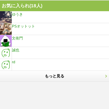
お気に入られ(
18
人)
ゆうき
PSオットット
文衛門
誠也
rd
もっと見る