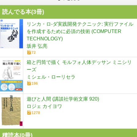
読んでる本(
3
冊)
リンカ・ロ-ダ実践開発テクニック: 実行ファイル
を作成するために必須の技術 (COMPUTER
TECHNOLOGY)
坂井 弘亮
72
箱と円筒で描く モルフォ人体デッサン ミニシリ
ーズ
ミシェル・ローリセラ
196
遊びと人間 (講談社学術文庫 920)
ロジェ カイヨワ
1278
積読本(
0
冊)