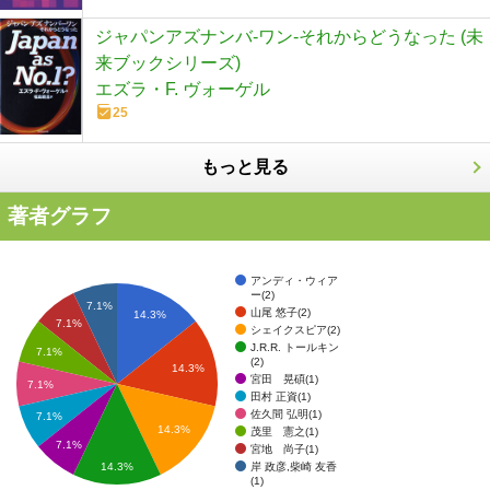
ジャパンアズナンバ-ワン-それからどうなった (未
来ブックシリーズ)
エズラ・F. ヴォーゲル
25
もっと見る
著者グラフ
アンディ・ウィア
ー(2)
7.1%
山尾 悠子(2)
14.3%
7.1%
シェイクスピア(2)
J.R.R. トールキン
7.1%
(2)
14.3%
宮田 晃碩(1)
7.1%
田村 正資(1)
佐久間 弘明(1)
7.1%
14.3%
茂里 憲之(1)
7.1%
宮地 尚子(1)
岸 政彦,柴崎 友香
14.3%
(1)