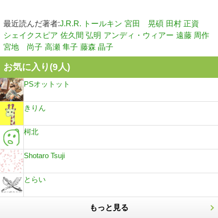
最近読んだ著者:
J.R.R. トールキン
宮田 晃碩
田村 正資
シェイクスピア
佐久間 弘明
アンディ・ウィアー
遠藤 周作
宮地 尚子
高瀬 隼子
藤森 晶子
お気に入り(
9
人)
PSオットット
きりん
柯北
Shotaro Tsuji
とらい
もっと見る