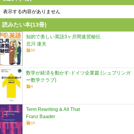
表示する内容がありません
読みたい本(
13
冊)
知的で美しい英語3ヶ月間速習秘伝
北川 達夫
10
数学が経済を動かす-ドイツ企業篇 (シュプリンガ
ー数学クラブ)
4
Term Rewriting & All That
Franz Baader
10