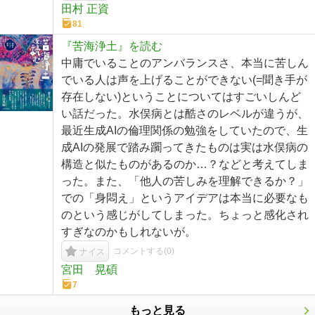
田村 正資
81
『苦海浄土』を読む
中庸でいることのアンバランスさ、本当に苦しん
でいる人は声を上げることができない(=聞き手が
存在しない)ということについてはすごいしんど
い話だった。水俣病とは酷さのレベルが違うが、
最近生成AIの倫理関係の勉強をしていたので、生
成AIの発展で踏み躙ってきたものは実は水俣病の
構造と似たものがあるのか…？などと考えてしま
った。また、「他人の苦しみを理解できるか？」
での「身悶え」というアイデアは本当に必要なも
のという感じがしてしまった。ちょっと感化され
すぎなのかもしれないが。
コメントする(
0
)
ナイス
宮田 晃碩
7
もっと見る