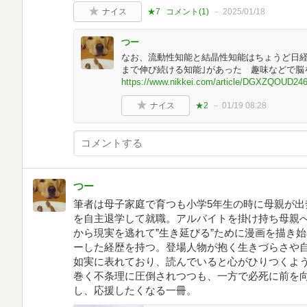
ナイス
★7
コメント(
1
)
2025/01/18
つー
なお、流動性知能と結晶性知能はちょうど日経
まで伸び続ける知能｣があった 趣味などで脳を刺激
https://www.nikkei.com/article/DGXZQOUD2
ナイス
★2
01/19 08:28
つー
筆者は母子家庭で育つも小学5年生の時に母親が出
を自主退学して就職。アルバイトを掛け持ち母親
から現実を逃れて”生き延びる”ために漫画を描き始
ーした経歴を持つ。登場人物が抱く生きづらさや
如実に表れており、読んでいると心がひりつくよ
巻く不条理に圧倒されつつも、一方で必死に前を
し、応援したくなる一冊。