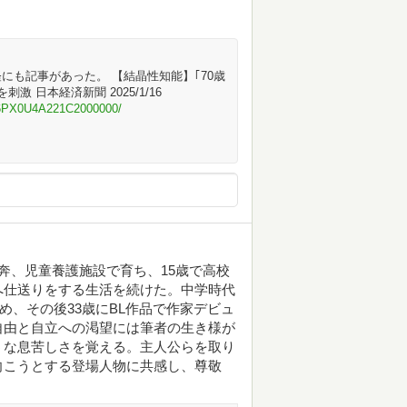
にも記事があった。 【結晶性知能】｢70歳
 日本経済新聞 2025/1/16
46PX0U4A221C2000000/
奔、児童養護施設で育ち、15歳で高校
へ仕送りをする生活を続けた。中学時代
め、その後33歳にBL作品で作家デビュ
自由と自立への渇望には筆者の生き様が
うな息苦しさを覚える。主人公らを取り
向こうとする登場人物に共感し、尊敬