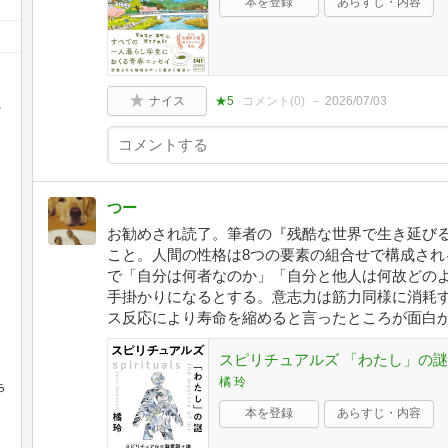
本を登録
あらすじ・内容
ナイス
★5
コメント(
0
)
2026/07/03
、
つー
お勧めされ読了。筆者の『残酷な世界で生き延び
こと。人間の性格は8つの要素の組合せで構成され
で「自分は何者なのか」「自分と他人は何故どの
手掛かりになるとする。意志力は筋力同様に消耗
ス反応により寿命を縮めると言ったところが面白
スピリチュアルズ 「わたし」の謎
橘 玲
ち
本を登録
あらすじ・内容