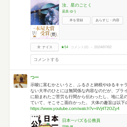
汝、星のごとく
凪良 ゆう
本を登録
あらすじ・内容
ナイス
★54
コメント(
0
)
2024/07/02
つー
示唆に富むかというと、ふるさと納税やゆるキャラ
ない大半のひとには無関係な内容なのだが、プラ
に励まれたご苦労も行間から伝わったし、地に足
ていて、そこそこ面白かった。 大体の趣旨は以下
https://www.youtube.com/watch?v=liVj4T2OZy4
日本一バズる公務員
守時 健