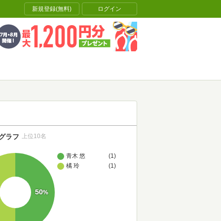
新規登録(無料)
ログイン
グラフ
上位10名
青木 悠
(1)
橘 玲
(1)
50
%