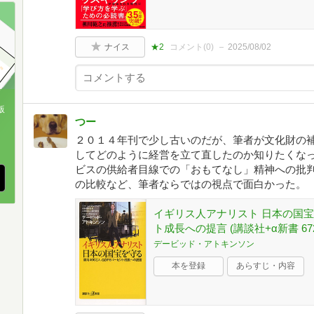
ナイス
★2
コメント(
0
)
2025/08/02
版
つー
、
２０１４年刊で少し古いのだが、筆者が文化財の
してどのように経営を立て直したのか知りたくな
ビスの供給者目線での「おもてなし」精神への批
の比較など、筆者ならではの視点で面白かった。
イギリス人アナリスト 日本の国宝を
ト成長への提言 (講談社+α新書 672
デービッド・アトキンソン
本を登録
あらすじ・内容