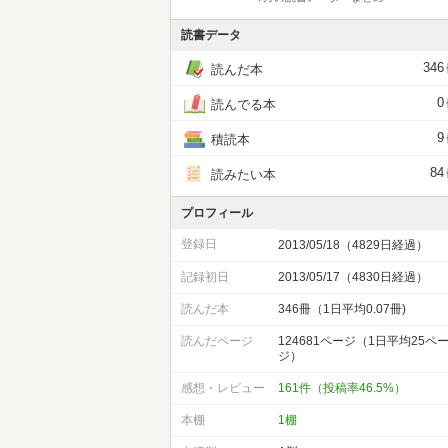
読書データ
346
読んだ本
0
読んでる本
9
積読本
84
読みたい本
プロフィール
登録日
2013/05/18（4829日経過）
記録初日
2013/05/17（4830日経過）
読んだ本
346冊（1日平均0.07冊)
読んだページ
124681ページ（1日平均25ペ
ジ）
感想・レビュー
161件（投稿率46.5%）
本棚
1棚