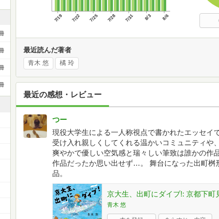
7/19
7/22
7/25
7/28
7/31
8/3
8/6
冊
最近読んだ著者
冊
青木 悠
橘 玲
冊
冊
最近の感想・レビュー
つー
現役大学生による一人称視点で書かれたエッセイ
受け入れ親しくしてくれる温かいコミュニティや
爽やかで優しい空気感と瑞々しい筆致は誰かの作
作品だったか思い出せず…。 舞台になった出町桝
ー
品。
京大生、出町にダイブ!: 京都下町
青木 悠