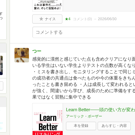
す
つ
ナイス
★4
コメント(
0
)
2026/06/30
つー
感覚的に漠然と感じていた点も含めクリアになり面
いる学生はいない学生よりテストの点数が高くな
・ミスを書き出し、モニタリングすることで同じ
の成功者の共通点は食べたものや今の体重をきち
ったことも書き留める ・人は成長して変われると
が強く、間違いから学び、成長のために準備をす
果ではなく習熟に集中できる
Learn Better――頭の使い
アーリック・ボーザー
本を登録
あらすじ・内容