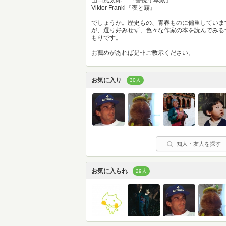
Viktor Frankl『夜と霧』
でしょうか。歴史もの、青春ものに偏重していま
が、選り好みせず、色々な作家の本を読んでみる
もりです。
お薦めがあれば是非ご教示ください。
お気に入り
30人
知人・友人を探す
お気に入られ
29人