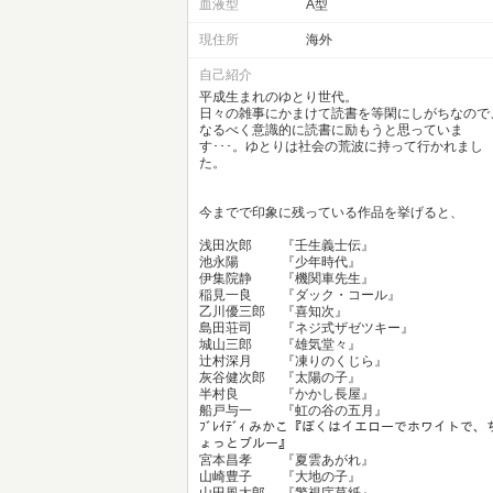
血液型
A型
現住所
海外
自己紹介
平成生まれのゆとり世代。
日々の雑事にかまけて読書を等閑にしがちなので
なるべく意識的に読書に励もうと思っていま
す･･･。ゆとりは社会の荒波に持って行かれまし
た。
今までで印象に残っている作品を挙げると、
浅田次郎 『壬生義士伝』
池永陽 『少年時代』
伊集院静 『機関車先生』
稲見一良 『ダック・コール』
乙川優三郎 『喜知次』
島田荘司 『ネジ式ザゼツキー』
城山三郎 『雄気堂々』
辻村深月 『凍りのくじら』
灰谷健次郎 『太陽の子』
半村良 『かかし長屋』
船戸与一 『虹の谷の五月』
ﾌﾞﾚｲﾃﾞｨ みかこ『ぼくはイエローでホワイトで、
ょっとブルー』
宮本昌孝 『夏雲あがれ』
山崎豊子 『大地の子』
山田風太郎 『警視庁草紙』