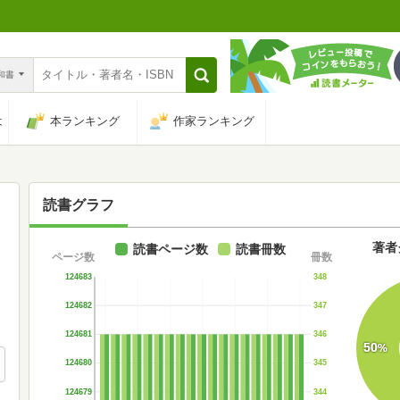
n和書
は
本ランキング
作家ランキング
読書グラフ
著者
読書ページ数
読書冊数
ページ数
冊数
124683
348
124682
347
124681
346
50
%
124680
345
124679
344