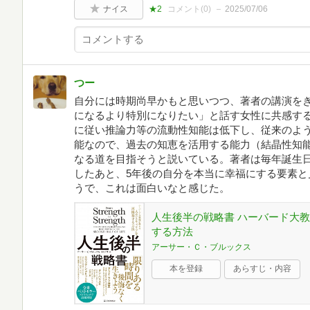
ナイス
★2
コメント(
0
)
2025/07/06
つー
自分には時期尚早かもと思いつつ、著者の講演を
になるより特別になりたい」と話す女性に共感す
に従い推論力等の流動性知能は低下し、従来のよ
能なので、過去の知恵を活用する能力（結晶性知
なる道を目指そうと説いている。著者は毎年誕生
したあと、5年後の自分を本当に幸福にする要素と
うで、これは面白いなと感じた。
人生後半の戦略書 ハーバード大
する方法
アーサー・Ｃ・ブルックス
本を登録
あらすじ・内容