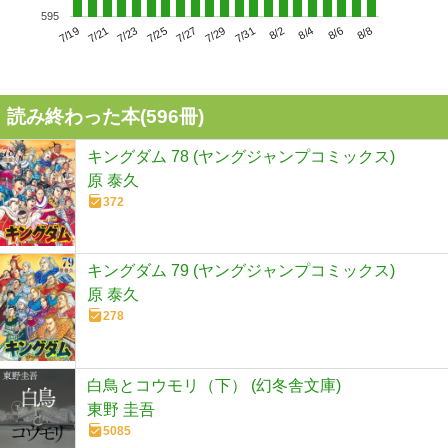
595
7/23
7/29
8/4
7/19
7/25
7/31
8/6
7/21
7/27
8/2
8/8
読み終わった本(
596
冊)
キングダム 78 (ヤングジャンプコミックス)
原 泰久
372
キングダム 79 (ヤングジャンプコミックス)
原 泰久
278
白鳥とコウモリ（下） (幻冬舎文庫)
東野 圭吾
5085