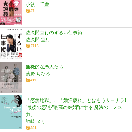
小籔 千豊
27
佐久間宣行のずるい仕事術
佐久間 宣行
2718
無機的な恋人たち
濱野 ちひろ
411
「恋愛地獄」、「婚活疲れ」とはもうサヨナラ!
”最後の恋”を”最高の結婚”にする 魔法の「メス
力」
神崎 メリ
381