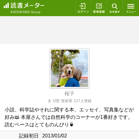
ログイン
新規登録
本を探
桜子
女
O型
技術系
117人登録
小説、科学誌やそれに関する本、エッセイ、写真集などが
好み📖 本屋さんでは自然科学のコーナーが1番好きです。
読むペースはとてものんびり🍵
記録初日
2013/01/02