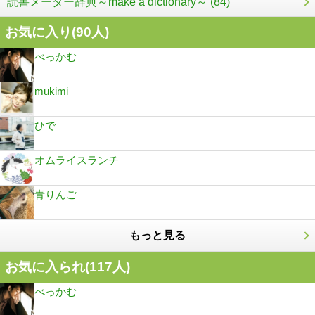
読書メーター辞典～make a dictionary～ (84)
お気に入り(
90
人)
べっかむ
mukimi
ひで
オムライスランチ
青りんご
もっと見る
お気に入られ(
117
人)
べっかむ