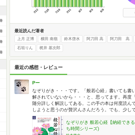
7/22
7/25
7/28
7/31
8/3
8/6
8/9
冊
最近読んだ著者
冊
上月 正博
横田 南嶺
鈴木啓水
阿刀田 高
阿刀田 高
冊
石垣りん
梶井 基次郎
冊
最近の感想・レビュー
Pー
なぞりがき・・・です。「般若心経」書いても書
解されていないから・・・と、思ってます。再度
随分詳しく解説してある。この手の本は何度読ん
しようと思うのが贅沢んさんだろう。でも、少し
なぞりがき 般若心経【納経できる!
ち時間シリーズ)