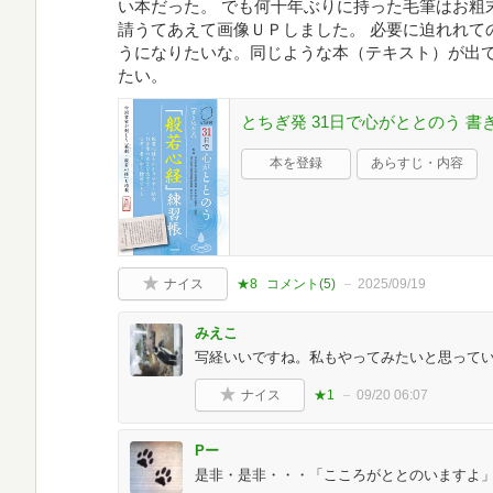
い本だった。 でも何十年ぶりに持った毛筆はお粗
請うてあえて画像ＵＰしました。 必要に迫れれて
うになりたいな。同じような本（テキスト）が出
たい。
とちぎ発 31日で心がととのう 
本を登録
あらすじ・内容
ナイス
★8
コメント(
5
)
2025/09/19
みえこ
写経いいですね。私もやってみたいと思って
ナイス
★1
09/20 06:07
Pー
是非・是非・・・「こころがととのいますよ