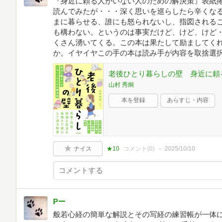
『身近に頼る人がいない人のための解決策』表紙
読んでみたが・・・深く思いを巡らしたら辛くなる
まに暮らせる、誰にも怒られないし、指図される
も構わない。というのは事実だけど、けど、けど・
くさん湧いてくる。この本は果たして励ましてく
か。イヤイヤこの手の本は読み手が内容を取捨選
老後ひとり暮らしの壁 身近に頼
山村 秀炯
本を登録
あらすじ・内容
ナイス
★10
コメント(
0
)
2025/10/10
Pー
般若心経の簡単な解説とその写経の練習帳が一体