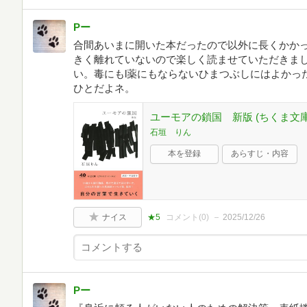
Pー
合間あいまに開いた本だったので以外に長くかか
きく離れていないので楽しく読ませていただきま
い。毒にもl薬にもならないひまつぶしにはよかっ
ひとだよネ。
ユーモアの鎖国 新版 (ちくま文庫い
石垣 りん
本を登録
あらすじ・内容
ナイス
★5
コメント(
0
)
2025/12/26
Pー