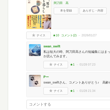
阿刀田 高
本を登録
あらすじ・内容
ナイス
★10
コメント(
2
)
2026/01/27
swan_swift
私は短大の時、阿刀田高さんの短編集にはま
か読んでみます。
ナイス
★1
01/28 07:23
Pー
swan_swiftさん、コメントありがとう♪ 
ナイス
★1
01/28 21:34