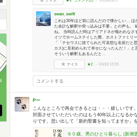
ナイス
★8
コメント(
1
)
2026/03/17
swan_swift
これは30年ほど前に読んだので懐かしい… 
た余計な解釈や突っ込みは不要」との声も。 
ね。 当時読んだ時はアリアドネが報われなさ
イツでホームステイした際、ホストファミリ
「「テセウスに捨てられた可哀想な名前だと思
カス)に見初められて幸せになったんだ！」と
そういう解釈もあるんだと…
ナイス
★2
03/18 15:55
版
、
Pー
こんなところで再会できるとは・・・嬉しいです
対面させていただいたのはもう40年以上になるか
りです。思い出して「新約聖書を知ってますか」
９０歳、男のひとり暮らし (新潮選