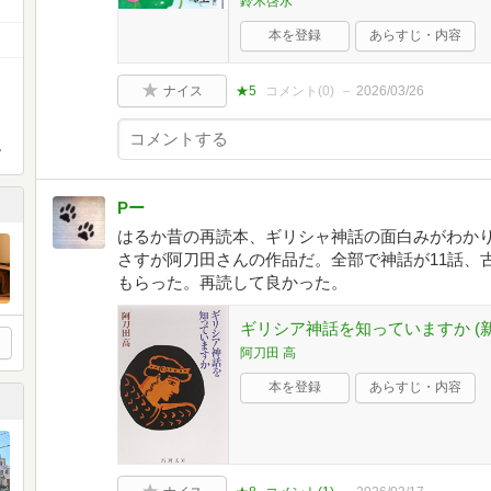
鈴木啓水
本を登録
あらすじ・内容
ナイス
★5
コメント(
0
)
2026/03/26
。
Pー
はるか昔の再読本、ギリシャ神話の面白みがわか
さすが阿刀田さんの作品だ。全部で神話が11話、
もらった。再読して良かった。
ギリシア神話を知っていますか (
阿刀田 高
本を登録
あらすじ・内容