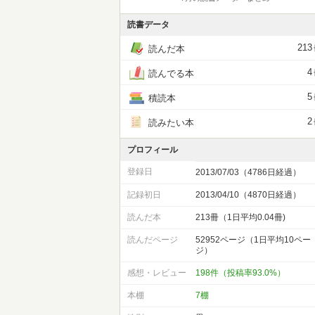
読書データ
213
読んだ本
4
読んでる本
5
積読本
2
読みたい本
プロフィール
登録日
2013/07/03（4786日経過）
記録初日
2013/04/10（4870日経過）
読んだ本
213冊（1日平均0.04冊)
読んだページ
52952ページ（1日平均10ペー
ジ）
感想・レビュー
198件（投稿率93.0%）
本棚
7棚