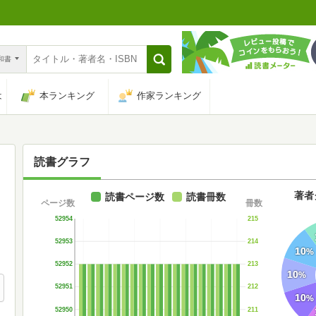
n和書
は
本ランキング
作家ランキング
読書グラフ
著者
読書ページ数
読書冊数
ページ数
冊数
52954
215
52953
214
10
%
52952
213
10
%
52951
212
10
%
52950
211