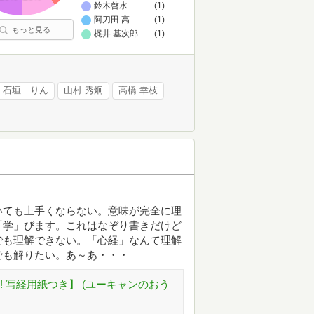
鈴木啓水
(1)
阿刀田 高
(1)
もっと見る
梶井 基次郎
(1)
石垣 りん
山村 秀炯
高橋 幸枝
いても上手くならない。意味が完全に理
「学」びます。これはなぞり書きだけど
でも理解できない。「心経」なんて理解
でも解りたい。あ～あ・・・
 写経用紙つき】 (ユーキャンのおう