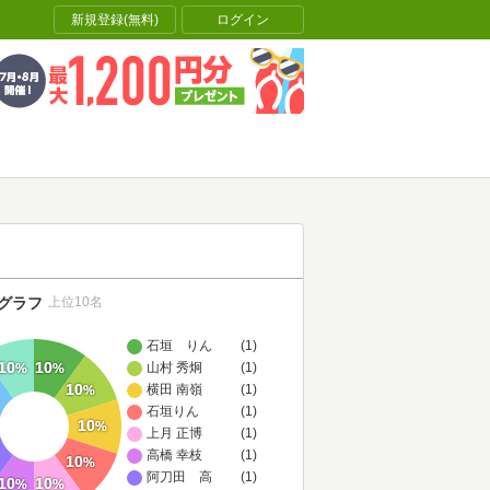
新規登録(無料)
ログイン
グラフ
上位10名
石垣 りん
(1)
10
10
山村 秀炯
(1)
%
%
10
横田 南嶺
(1)
%
石垣りん
(1)
10
%
上月 正博
(1)
高橋 幸枝
(1)
10
%
阿刀田 高
(1)
10
10
%
%