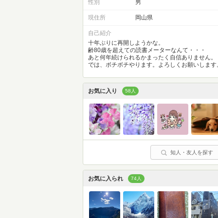
性別
男
現住所
岡山県
自己紹介
十年ぶりに再開しようかな。
齢80歳を超えての読書メーターなんて・・・
あと何年続けられるかまったく自信ありません。
では、ボチボチやります。よろしくお願いします
お気に入り
58人
知人・友人を探す
お気に入られ
74人