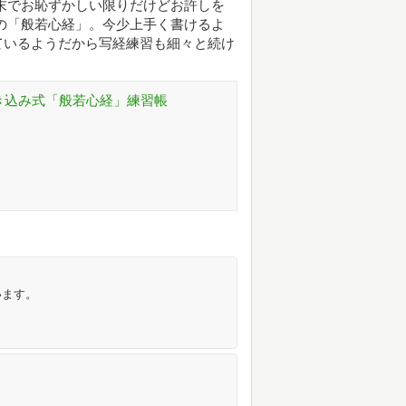
末でお恥ずかしい限りだけどお許しを
の「般若心経」。今少上手く書けるよ
ているようだから写経練習も細々と続け
書き込み式「般若心経」練習帳
います。
」