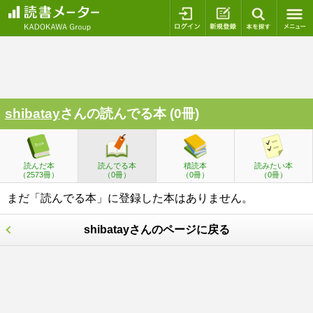
ログイン
新規登録
本を探
shibatay
さんの読んでる本 (0冊)
読んだ本
読んでる本
積読本
読みたい本
（2573冊）
（0冊）
（0冊）
（0冊）
まだ「読んでる本」に登録した本はありません。
shibatayさんのページに戻る