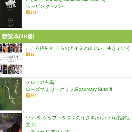
スーザン クーパー
114
積読本(
48
冊)
こころ揺らす 自らのアイヌと出会い、生きていく
12
ケルトの白馬
ローズマリ サトクリフ,Rosemary Sutcliff
269
ウォ-タ-シップ・ダウンのうさぎたち (下) (評論社
文庫)
リチャード アダムズ