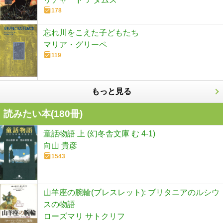
178
忘れ川をこえた子どもたち
マリア・グリーペ
119
もっと見る
読みたい本(
180
冊)
童話物語 上 (幻冬舎文庫 む 4-1)
向山 貴彦
1543
山羊座の腕輪(ブレスレット): ブリタニアのルシウ
スの物語
ローズマリ サトクリフ