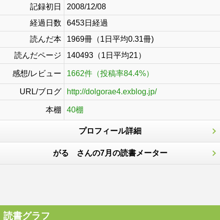
記録初日
2008/12/08
経過日数
6453日経過
読んだ本
1969冊（1日平均0.31冊)
読んだページ
140493（1日平均21）
感想/レビュー
1662件（投稿率84.4%）
URL/ブログ
http://dolgorae4.exblog.jp/
本棚
40棚
プロフィール詳細
がる さんの7月の読書メーター
読書グラフ