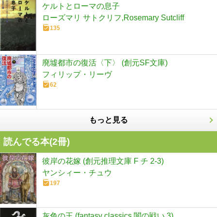
ケルトとローマの息子
ローズマリ サトクリフ,Rosemary Sutcliff
135
廃墟都市の復活〈下〉 (創元SF文庫)
フィリップ・リーヴ
62
もっと見る
読んでる本(
2
冊)
彼岸の花嫁 (創元推理文庫 F チ 2-3)
ヤンシィー・チュウ
197
灰色の王 (fantasy classics 闇の戦い 3)