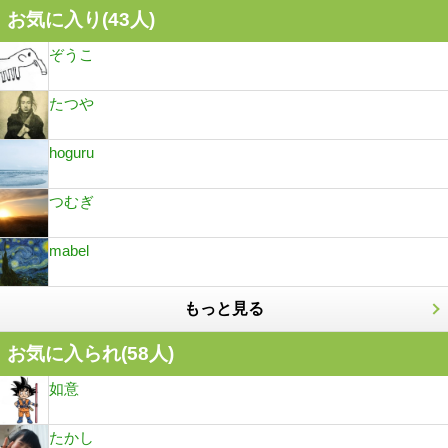
お気に入り(
43
人)
ぞうこ
たつや
hoguru
つむぎ
mabel
もっと見る
お気に入られ(
58
人)
如意
たかし