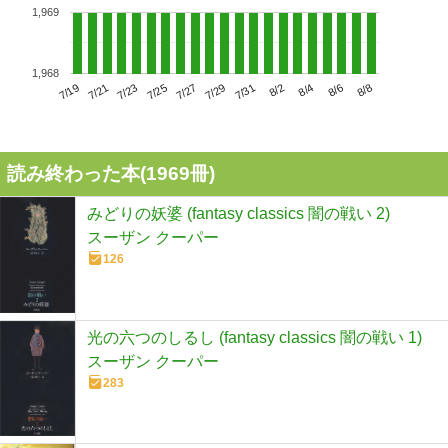
1,969
1,968
7/23
7/29
8/4
7/19
7/25
7/31
8/6
7/21
7/27
8/2
8/8
読み終わった本(
1969
冊)
みどりの妖婆 (fantasy classics 闇の戦い 2)
スーザン クーパー
126
光の六つのしるし (fantasy classics 闇の戦い 1)
スーザン クーパー
283