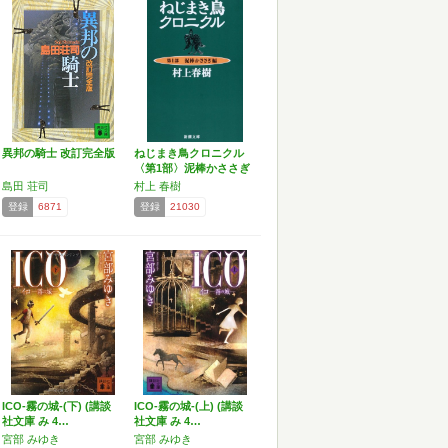
異邦の騎士 改訂完全版
ねじまき鳥クロニクル
〈第1部〉泥棒かささぎ
編…
島田 荘司
村上 春樹
登録
6871
登録
21030
ICO-霧の城-(下) (講談
ICO-霧の城-(上) (講談
社文庫 み 4…
社文庫 み 4…
宮部 みゆき
宮部 みゆき