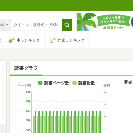
n和書
は
本ランキング
作家ランキング
読書グラフ
著者
読書ページ数
読書冊数
ページ数
冊数
519
4
518
3
517
2
516
1
515