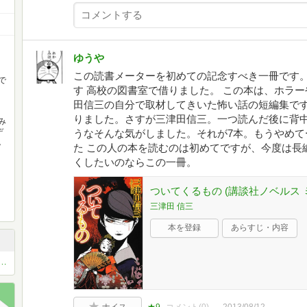
ゆうや
この読書メーターを初めての記念すべき一冊です。
で
す 高校の図書室で借りました。 この本は、ホラ
田信三の自分で取材してきいた怖い話の短編集です
りました。さすが三津田信三。一つ読んだ後に背
み
デ
うなそんな気がしました。それが7本。もうやめて
。
た この人の本を読むのは初めてですが、今度は長
くしたいのならこの一冊。
ついてくるもの (講談社ノベルス ミG
三津田 信三
本を登録
あらすじ・内容
説教えてよ！ 怪談、心霊、怖い、ホラー系
ナイス
★9
コメント(
0
)
2013/08/12