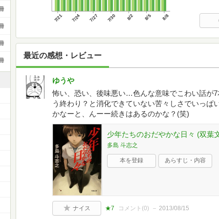
冊
7/21
7/24
7/27
7/30
8/2
8/5
8/8
冊
冊
最近の感想・レビュー
冊
ゆうや
怖い、恐い、後味悪い…色んな意味でこわい話が7
う終わり？と消化できていない苦々しさでいっぱ
かなーと、んーー続きはあるのかな？(笑)
少年たちのおだやかな日々 (双葉文庫 
多島 斗志之
本を登録
あらすじ・内容
ナイス
★7
コメント(
0
)
2013/08/15