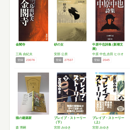
金閣寺
砂の女
中原中也詩集 (新潮文
庫)
三島 由紀夫
安部 公房
中原 中也,吉田 ヒロオ
登録
23076
登録
27537
登録
2045
猫の建築家
ブレイブ・ストーリー
ブレイブ・ストーリー
（下）
（上）
森 博嗣
宮部 みゆき
宮部 みゆき