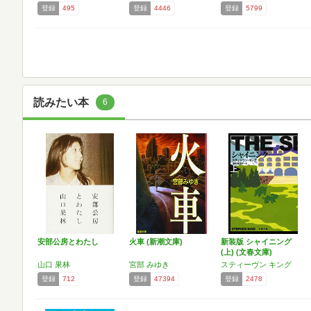
登録
495
登録
4446
登録
5799
読みたい本
6
安部公房とわたし
火車 (新潮文庫)
新装版 シャイニング
(上) (文春文庫)
山口 果林
宮部 みゆき
スティーヴン キング
登録
712
登録
47394
登録
2478