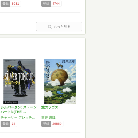
登録
3931
登録
4744
もっと見る
シルバータン: ストーン
旅のラゴス
ハート3 (THE …
チャーリー フレッチャー
筒井 康隆
登録
78
登録
26880