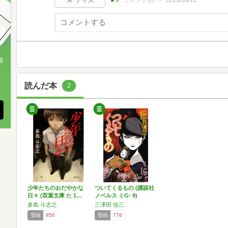
版
、
読んだ本
2
少年たちのおだやかな
ついてくるもの (講談社
日々 (双葉文庫 た 1…
ノベルス ミG- 9)
多島 斗志之
三津田 信三
登録
850
登録
776