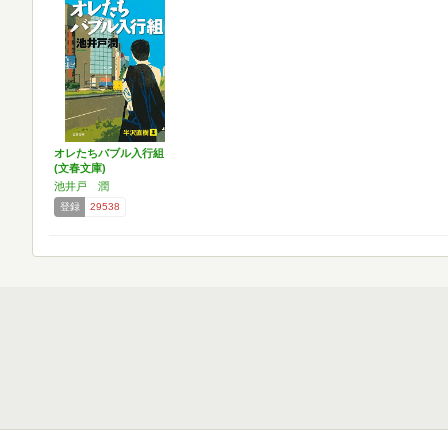
オレたちバブル入行組
(文春文庫)
池井戸 潤
登録
29538