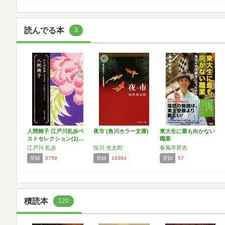
読んでる本
3
人間椅子 江戸川乱歩ベ
夜市 (角川ホラー文庫)
東大生に最も向かない
ストセレクション(1)…
職業
江戸川 乱歩
恒川 光太郎
春風亭昇吉
登録
3759
登録
16384
登録
57
積読本
120