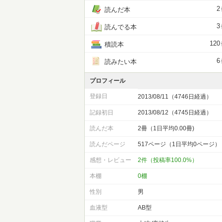
2
読んだ本
3
読んでる本
120
積読本
6
読みたい本
プロフィール
登録日
2013/08/11（4746日経過）
記録初日
2013/08/12（4745日経過）
読んだ本
2冊（1日平均0.00冊)
読んだページ
517ページ（1日平均0ページ）
感想・レビュー
2件（投稿率100.0%）
本棚
0棚
性別
男
血液型
AB型