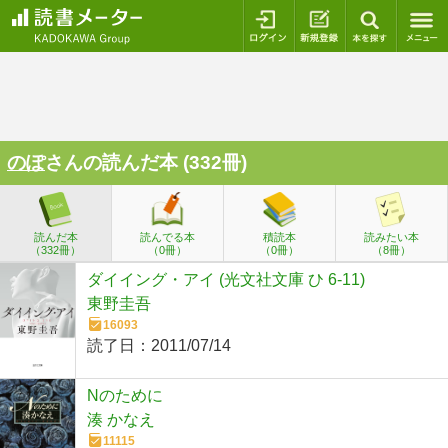
ログイン
新規登録
本を探
のぽ
さんの読んだ本 (332冊)
読んだ本
読んでる本
積読本
読みたい本
（332冊）
（0冊）
（0冊）
（8冊）
ダイイング・アイ (光文社文庫 ひ 6-11)
東野圭吾
16093
読了日：
2011/07/14
Nのために
湊 かなえ
11115