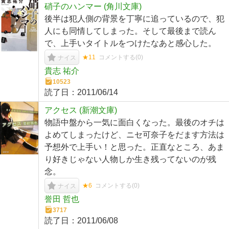
硝子のハンマー (角川文庫)
後半は犯人側の背景を丁寧に追っているので、犯
人にも同情してしまった。そして最後まで読ん
で、上手いタイトルをつけたなあと感心した。
★11
コメントする(
0
)
ナイス
貴志 祐介
10523
読了日：
2011/06/14
アクセス (新潮文庫)
物語中盤から一気に面白くなった。最後のオチは
よめてしまったけど、ニセ可奈子をだます方法は
予想外で上手い！と思った。正直なところ、あま
り好きじゃない人物しか生き残ってないのが残
念。
★6
コメントする(
0
)
ナイス
誉田 哲也
3717
読了日：
2011/06/08