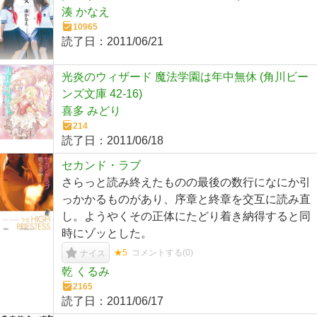
湊 かなえ
10965
読了日：
2011/06/21
光炎のウィザード 魔法学園は年中無休 (角川ビー
ンズ文庫 42-16)
喜多 みどり
214
読了日：
2011/06/18
セカンド・ラブ
さらっと読み終えたものの最後の数行になにか引
っかかるものがあり、序章と終章を交互に読み直
し。ようやくその正体にたどり着き納得すると同
時にゾッとした。
★5
コメントする(
0
)
ナイス
乾 くるみ
2165
読了日：
2011/06/17