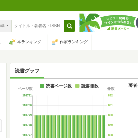
n和書
は
本ランキング
作家ランキング
読書グラフ
著者
読書ページ数
読書冊数
ページ数
冊数
101781
862
101780
861
101779
860
101778
859
101777
858