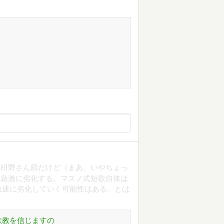
た枡野さん節だけど（まあ、いやちょっ
語は急激に劣化する。マスノ式短歌自体は
急速に劣化していく可能性はある。とは
歌教を信じますの