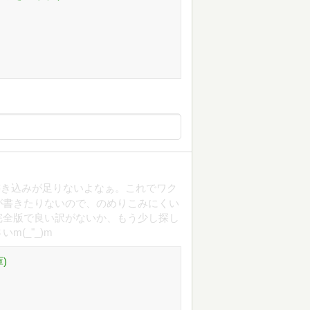
書き込みが足りないよなぁ。これでワク
が書きたりないので、のめりこみにくい
完全版で良い訳がないか、もう少し探し
(_"_)m
)