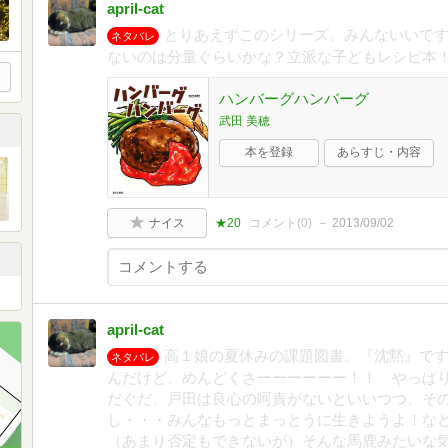
april-cat
とりあえずこのシリーズ、みんないいで
ネタバレ
ないのは分量ぐらいかな？立派な子どもレシピ本
ハンバーグハンバーグ
武田 美穂
本を登録
あらすじ・内容
ナイス
★20
コメント(
0
)
2013/09/02
april-cat
高１娘の夏休みの課題図書。『沈黙』で
ネタバレ
んだけど、めんどくさーーーーーー！！ やっぱ
だぐだ、戸田は良心の呵責がないといいつつ、そ
し・・・みんなもっとまっとうに生きようよ！な
（あまり否定もできないが）そんな馬鹿みたいな