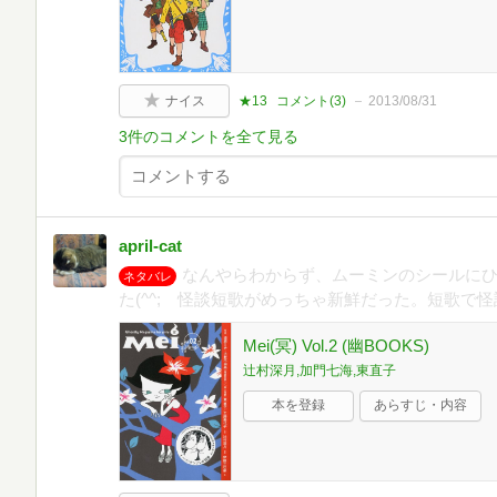
ナイス
★13
コメント(
3
)
2013/08/31
3件のコメントを全て見る
april-cat
なんやらわからず、ムーミンのシールに
ネタバレ
た(^^; 怪談短歌がめっちゃ新鮮だった。短歌で
Mei(冥) Vol.2 (幽BOOKS)
辻村深月,加門七海,東直子
本を登録
あらすじ・内容