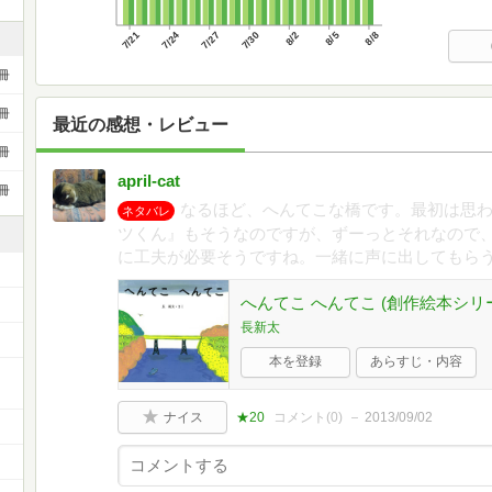
7/21
7/24
7/27
7/30
8/2
8/5
8/8
冊
冊
最近の感想・レビュー
冊
april-cat
冊
なるほど、へんてこな橋です。最初は思
ネタバレ
ツくん』もそうなのですが、ずーっとそれなので
に工夫が必要そうですね。一緒に声に出してもら
へんてこ へんてこ (創作絵本シリ
長新太
本を登録
あらすじ・内容
ー
ナイス
★20
コメント(
0
)
2013/09/02