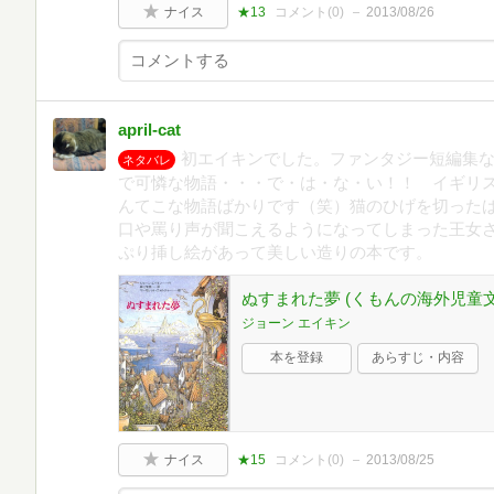
ナイス
★13
コメント(
0
)
2013/08/26
april-cat
初エイキンでした。ファンタジー短編集
ネタバレ
で可憐な物語・・・で・は・な・い！！ イギリ
んてこな物語ばかりです（笑）猫のひげを切った
口や罵り声が聞こえるようになってしまった王女
ぷり挿し絵があって美しい造りの本です。
ぬすまれた夢 (くもんの海外児童文
ジョーン エイキン
本を登録
あらすじ・内容
ナイス
★15
コメント(
0
)
2013/08/25