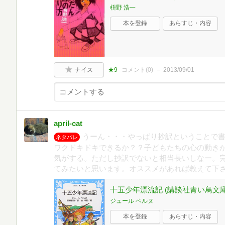
枡野 浩一
本を登録
あらすじ・内容
ナイス
★9
コメント(
0
)
2013/09/01
april-cat
うーん・・・やっぱり抄訳ということで
ネタバレ
ワクドキドキできるか？？子どもたちの心の動き
気がする。ただし抄訳でないと相当長いしなー。
てみたいと思います。オススメがあれば教えて下さいm
十五少年漂流記 (講談社青い鳥文庫
ジュール ベルヌ
本を登録
あらすじ・内容