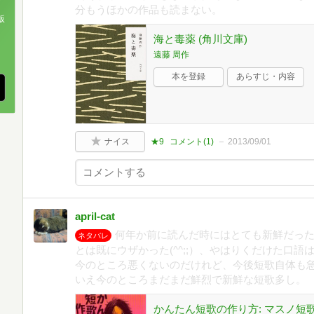
分もうほかの作品も読まない。
版
海と毒薬 (角川文庫)
、
遠藤 周作
本を登録
あらすじ・内容
ナイス
★9
コメント(
1
)
2013/09/01
april-cat
何年か前に読んだ時にはとても新鮮だっ
ネタバレ
とは既にウザかった(^^;;）、やはりくだけた口
今のところ悪くないのだけれど、今後短歌自体も
いえ今のところまだまだ鮮烈で新鮮な短歌多し。
かんたん短歌の作り方: マスノ短