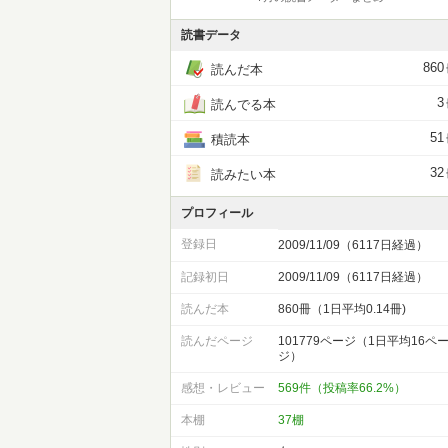
読書データ
860
読んだ本
3
読んでる本
51
積読本
32
読みたい本
プロフィール
登録日
2009/11/09（6117日経過）
記録初日
2009/11/09（6117日経過）
読んだ本
860冊（1日平均0.14冊)
読んだページ
101779ページ（1日平均16ペ
ジ）
感想・レビュー
569件（投稿率66.2%）
本棚
37棚