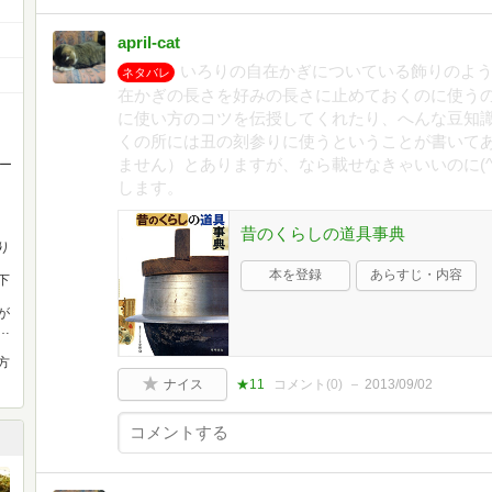
april-cat
いろりの自在かぎについている飾りのよ
ネタバレ
在かぎの長さを好みの長さに止めておくのに使う
に使い方のコツを伝授してくれたり、へんな豆知
くの所には丑の刻参りに使うということが書いて
ません）とありますが、なら載せなきゃいいのに(^
ー
します。
昔のくらしの道具事典
り
本を登録
あらすじ・内容
下
が
…
方
ナイス
★11
コメント(
0
)
2013/09/02