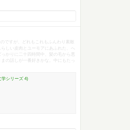
なのですが、どれもこれもふんわり素敵
スらしい皮肉とユーモアにあふれた、へ
ばっかりに二十四時間中、髪の毛から悪
さまの話しが一番好きかな。中にもたっ
学シリーズ 4)