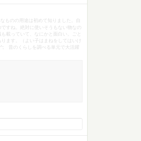
うなものの用途は初めて知りました。自
のですね。絶対に使いそうもない物なの
識も載っていて、なにかと面白い。ごと
あります。（よい子はまねをしてはいけ
^; 昔のくらしを調べる単元で大活躍