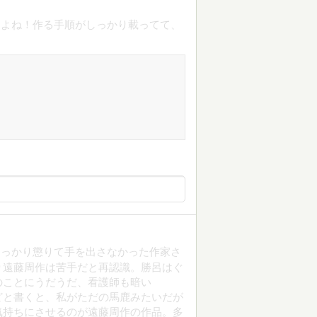
すよね！作る手順がしっかり載ってて、
！
すっかり懲りて手を出さなかった作家さ
り遠藤周作は苦手だと再認識。勝呂はぐ
のことにうだうだ、看護師も暗い
どと書くと、私がただの馬鹿みたいだが
気持ちにさせるのが遠藤周作の作品。多