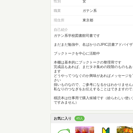
性別
女
職業
ガテン系
現住所
東京都
自己紹介
ガテン系学校図書館司書です
まだまだ勉強中、名ばかりのJPIC読書アドバイザ
ブックトークを中心に活動中
本棚は基本的にブックトークの整理用です
完成品もあれば、まだタネ集めの段階のものもあ
ます
どうやってつなぐのか興味があればメッセージを
さい
拙いものなので、ご参考になるかはわかりません
私なりのつなぎをお伝えすることはできますので
積読本は仕事用で購入候補です（紛らわしい使い
ですみません）
お気に入り
45人