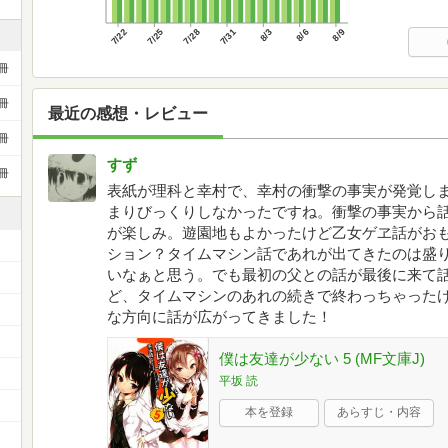
7/22
7/25
7/28
7/31
8/3
8/6
8/9
冊
冊
最近の感想・レビュー
冊
すず
冊
表紙が理科と幸村で、幸村の衝撃の事実が発覚し
まりびっくりしなかったですね。衝撃の事実から
が楽しみ。遊園地もよかったけど乙女ゲヱ話がお
ション？タイムマシン話であれが出てきたのは盛
いなぁと思う。でも最初の父との話が最後に来て
ど、タイムマシンのあれの続きで終わっちゃった
な方向に話が広がってきました！
）
僕は友達が少ない 5 (MF文庫J)
平坂 読
本を登録
あらすじ・内容