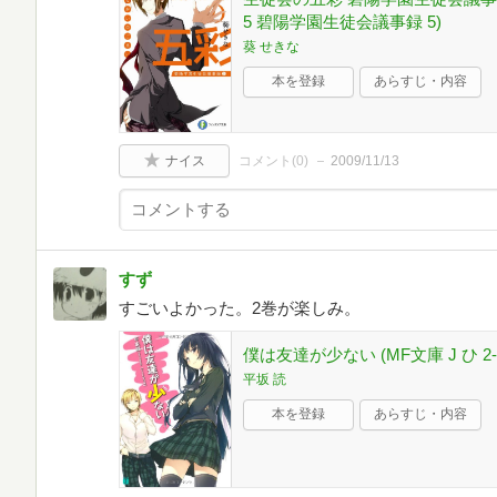
5 碧陽学園生徒会議事録 5)
葵 せきな
本を登録
あらすじ・内容
ナイス
コメント(
0
)
2009/11/13
すず
すごいよかった。2巻が楽しみ。
僕は友達が少ない (MF文庫 J ひ 2-
平坂 読
本を登録
あらすじ・内容