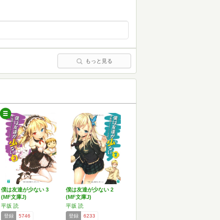
もっと見る
僕は友達が少ない 3
僕は友達が少ない 2
(MF文庫J)
(MF文庫J)
平坂 読
平坂 読
登録
5746
登録
6233