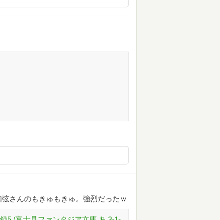
知弦さんのもきゅもきゅ。強烈だったｗ
 (富士見ファンタジア文庫 あ 3-1-