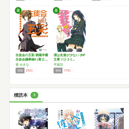
生徒会の五彩 碧陽学園
僕は友達が少ない (MF
生徒会議事録5 (富士…
文庫 J ひ 2-1…
葵 せきな
平坂読
登録
2521
登録
7751
積読本
9