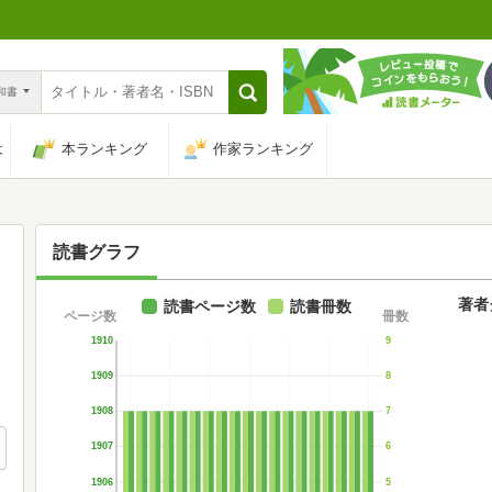
n和書
は
本ランキング
作家ランキング
読書グラフ
著者
読書ページ数
読書冊数
ページ数
冊数
1910
9
1909
8
1908
7
1907
6
1906
5