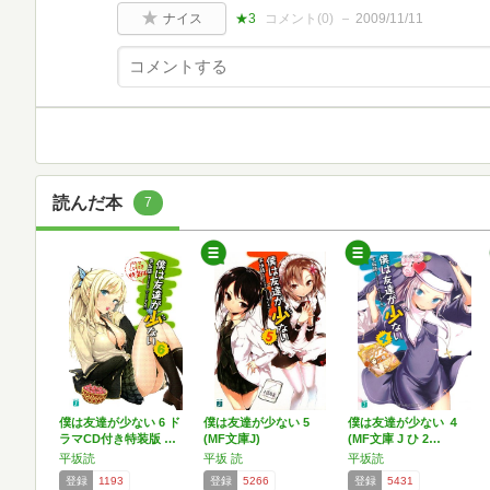
ナイス
★3
コメント(
0
)
2009/11/11
読んだ本
7
僕は友達が少ない 6 ド
僕は友達が少ない 5
僕は友達が少ない ４
ラマCD付き特装版 …
(MF文庫J)
(MF文庫 J ひ 2…
平坂読
平坂 読
平坂読
登録
1193
登録
5266
登録
5431