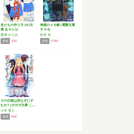
友だちの作り方 (HJ文
神様のメモ帳 (電撃文庫
庫 あ 5-1-1)
す 9-4)
愛洲 かりみ
杉井 光
登録
200
登録
5794
その日彼は死なずにす
むか? (ガガガ文庫 こ…
小木 君人
登録
608