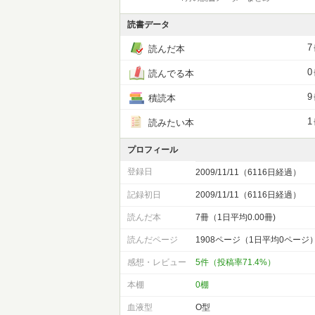
読書データ
7
読んだ本
0
読んでる本
9
積読本
1
読みたい本
プロフィール
登録日
2009/11/11（6116日経過）
記録初日
2009/11/11（6116日経過）
読んだ本
7冊（1日平均0.00冊)
読んだページ
1908ページ（1日平均0ページ
感想・レビュー
5件（投稿率71.4%）
本棚
0棚
血液型
O型