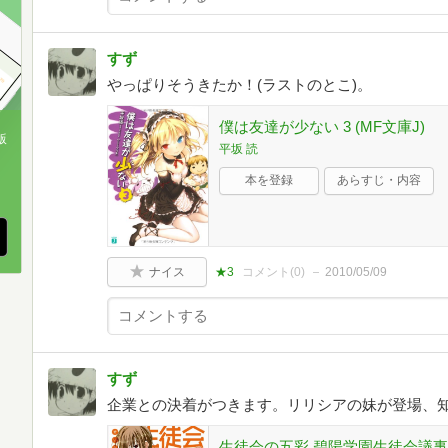
すず
やっぱりそうきたか！(ラストのとこ)。
僕は友達が少ない 3 (MF文庫J)
版
平坂 読
、
本を登録
あらすじ・内容
ナイス
★3
コメント(
0
)
2010/05/09
すず
企業との決着がつきます。リリシアの妹が登場、
生徒会の五彩 碧陽学園生徒会議事録5