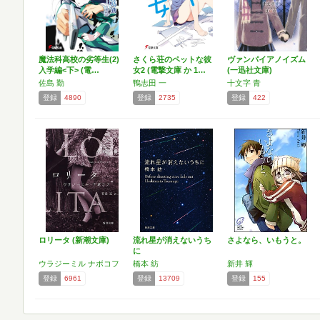
魔法科高校の劣等生(2)
さくら荘のペットな彼
ヴァンパイアノイズム
入学編<下> (電…
女2 (電撃文庫 か 1…
(一迅社文庫)
佐島 勤
鴨志田 一
十文字 青
登録
4890
登録
2735
登録
422
ロリータ (新潮文庫)
流れ星が消えないうち
さよなら、いもうと。
に
ウラジーミル ナボコフ
橋本 紡
新井 輝
登録
6961
登録
13709
登録
155