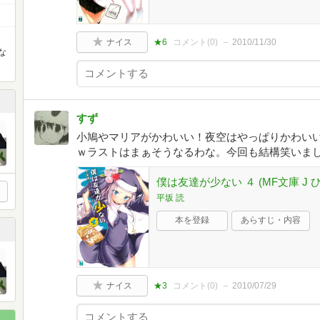
ナイス
★6
コメント(
0
)
2010/11/30
な
すず
小鳩やマリアがかわいい！夜空はやっぱりかわい
ｗラストはまぁそうなるわな。今回も結構笑いま
僕は友達が少ない ４ (MF文庫 J ひ 2
平坂 読
本を登録
あらすじ・内容
ナイス
★3
コメント(
0
)
2010/07/29