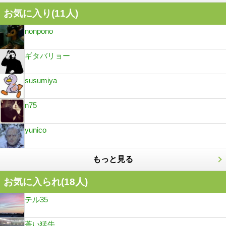
お気に入り(
11
人)
nonpono
ギタバリョー
susumiya
n75
yunico
もっと見る
お気に入られ(
18
人)
テル35
蒼い猛牛