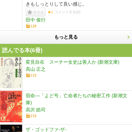
きもしっとりして良い感じ。
★1
コメントする(
0
)
ナイス
田中 俊行
129
もっと見る
読んでる本(
6
冊)
変見自在 スーチー女史は善人か (新潮文庫)
高山 正之
133
宿命―「よど号」亡命者たちの秘密工作 (新潮文
庫)
高沢 皓司
276
ザ・ゴッドファ-ザ-