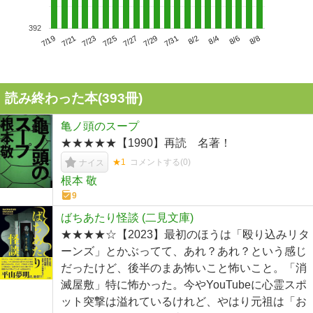
392
7/23
7/29
8/4
7/19
7/25
7/31
8/6
7/21
7/27
8/2
8/8
読み終わった本(
393
冊)
亀ノ頭のスープ
★★★★★【1990】再読 名著！
★1
コメントする(
0
)
ナイス
根本 敬
9
ばちあたり怪談 (二見文庫)
★★★★☆【2023】最初のほうは「殴り込みリタ
ーンズ」とかぶってて、あれ？あれ？という感じ
だったけど、後半のまあ怖いこと怖いこと。「消
滅屋敷」特に怖かった。今やYouTubeに心霊スポ
ット突撃は溢れているけれど、やはり元祖は「お