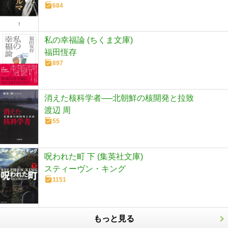
684
私の幸福論 (ちくま文庫)
福田恆存
897
消えた核科学者──北朝鮮の核開発と拉致
渡辺 周
55
呪われた町 下 (集英社文庫)
スティーヴン・キング
1151
もっと見る