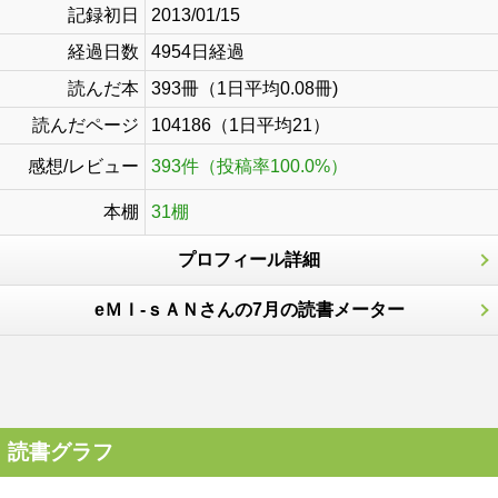
記録初日
2013/01/15
経過日数
4954日経過
読んだ本
393冊（1日平均0.08冊)
読んだページ
104186（1日平均21）
感想/レビュー
393件（投稿率100.0%）
本棚
31棚
プロフィール詳細
eＭＩ-ｓＡＮさんの7月の読書メーター
読書グラフ