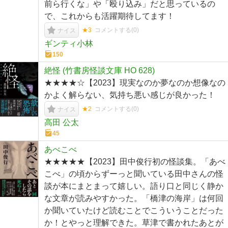
前ら行くな」や「殴り込み」だと思っているの
で、これからも活躍期待してます！
★3
コメントする(
0
)
ナイス
ギンティ小林
150
絶怪 (竹書房怪談文庫 HO 628)
★★★★☆【2023】現実なのか夢なのか想像なの
かよく解らない、気持ち悪い感じが良かった！
★2
コメントする(
0
)
ナイス
高田 公太
45
あべこべ
★★★★★【2023】田中俊行初の怪談集。「あべ
こべ」の頃からずーっと聞いている田中さんの怪
談が本にまとまって嬉しい。語り口と同じく静か
な文章が読みやすかった。「橋津の海岸」は何回
か聞いていたけど読むことでこういうことだった
か！とやっと理解できた。草津で書かれたあとが