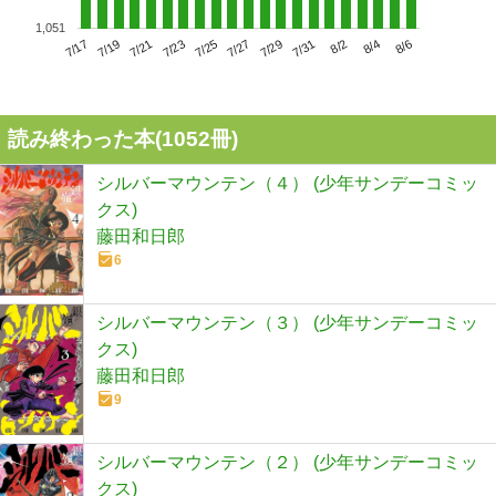
1,051
7/21
7/27
8/2
7/17
7/23
7/29
8/4
7/19
7/25
7/31
8/6
読み終わった本(
1052
冊)
シルバーマウンテン（４） (少年サンデーコミッ
クス)
藤田和日郎
6
シルバーマウンテン（３） (少年サンデーコミッ
クス)
藤田和日郎
9
シルバーマウンテン（２） (少年サンデーコミッ
クス)