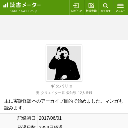
ログイン
新規登録
本を探
ギタバリョー
男
クリエイター系
愛知県
12人登録
主に実話怪談本のアーカイブ目的で始めました。マンガも
読みます。
記録初日
2017/06/01
経過日数
3354日経過