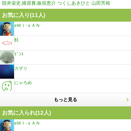
陸井栄史,猪原賽,板垣恵介
つくしあきひと
山田芳裕
お気に入り(
11
人)
eＭＩ-ｓＡＮ
鮭
ﾄﾞﾝﾄ
カザリ
にゃろめ
もっと見る
お気に入られ(
12
人)
eＭＩ-ｓＡＮ