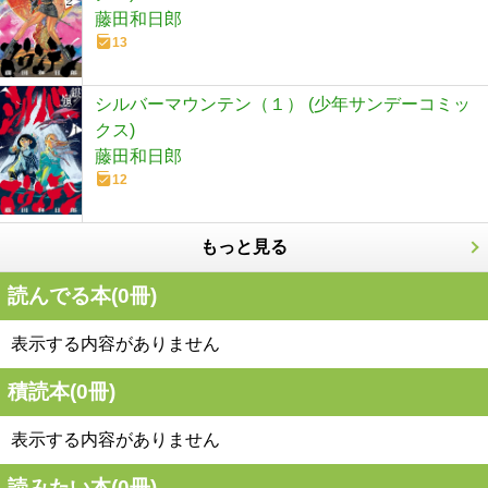
藤田和日郎
13
シルバーマウンテン（１） (少年サンデーコミッ
クス)
藤田和日郎
12
もっと見る
読んでる本(
0
冊)
表示する内容がありません
積読本(
0
冊)
表示する内容がありません
読みたい本(
0
冊)