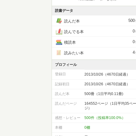
読書データ
500
読んだ本
0
読んでる本
0
積読本
4
読みたい本
プロフィール
登録日
2013/10/26（4670日経過）
記録初日
2013/10/26（4670日経過）
読んだ本
500冊（1日平均0.11冊)
読んだページ
164552ページ（1日平均35ペ
ジ）
感想・レビュー
500件（投稿率100.0%）
本棚
0棚