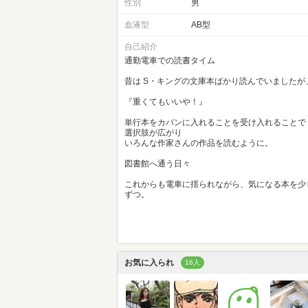
性別
男
血液型
AB型
自己紹介
通勤電車での読書タイム
昔は S・キングの文庫本ばかり読んでいましたが
『重くてもいいや！』
単行本をカバンに入れることを受け入れることで
選択肢が広がり
いろんな作家さんの作品を読むように。
図書館へ通う日々
これからも電車に揺られながら、気になる本を少
ずつ。
お気に入られ
16人