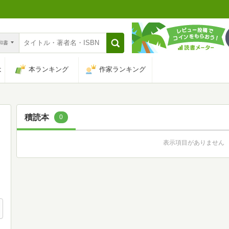
n和書
は
本ランキング
作家ランキング
積読本
0
表示項目がありません