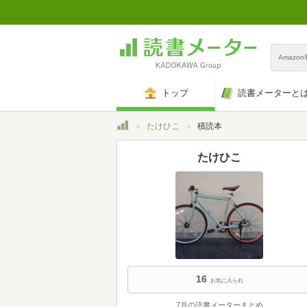
Amazo
トップ
読書メーターと
トップ
たけひこ
積読本
たけひこ
16
お気に入られ
7月の読書メーターまとめ