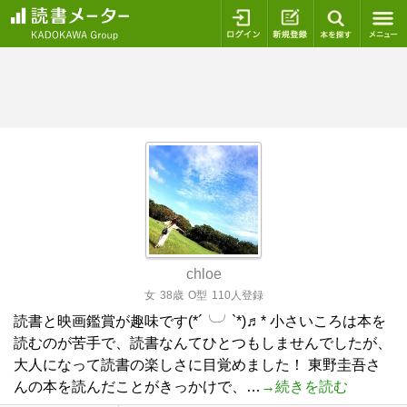
ログイン
新規登録
本を探
chloe
女
38歳
O型
110人登録
読書と映画鑑賞が趣味です(*´╰╯`*)♬* 小さいころは本を
読むのが苦手で、読書なんてひとつもしませんでしたが、
大人になって読書の楽しさに目覚めました！ 東野圭吾さ
んの本を読んだことがきっかけで、…
→続きを読む