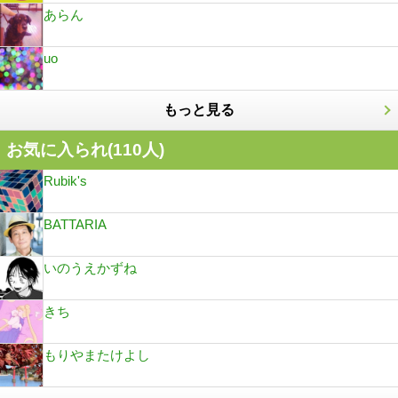
あらん
uo
もっと見る
お気に入られ(
110
人)
Rubik's
BATTARIA
いのうえかずね
きち
もりやまたけよし