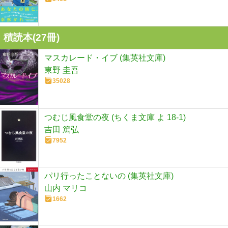
積読本(
27
冊)
マスカレード・イブ (集英社文庫)
東野 圭吾
35028
つむじ風食堂の夜 (ちくま文庫 よ 18-1)
吉田 篤弘
7952
パリ行ったことないの (集英社文庫)
山内 マリコ
1662