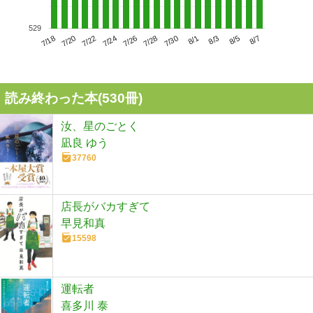
529
7/22
7/28
8/3
7/18
7/24
7/30
8/5
7/20
7/26
8/1
8/7
読み終わった本(
530
冊)
汝、星のごとく
凪良 ゆう
37760
店長がバカすぎて
早見和真
15598
運転者
喜多川 泰