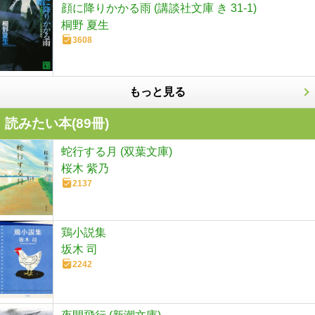
顔に降りかかる雨 (講談社文庫 き 31-1)
桐野 夏生
3608
もっと見る
読みたい本(
89
冊)
蛇行する月 (双葉文庫)
桜木 紫乃
2137
鶏小説集
坂木 司
2242