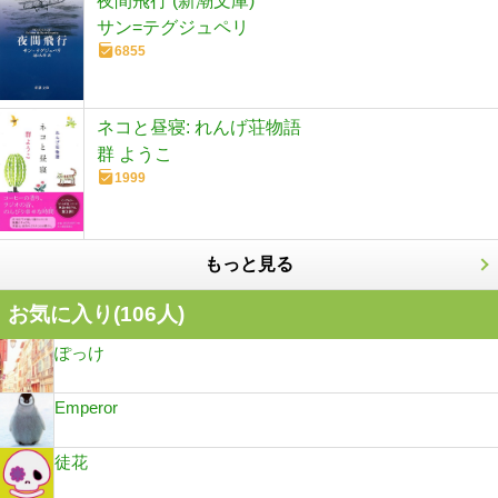
夜間飛行 (新潮文庫)
サン=テグジュペリ
6855
ネコと昼寝: れんげ荘物語
群 ようこ
1999
もっと見る
お気に入り(
106
人)
ぽっけ
Emperor
徒花