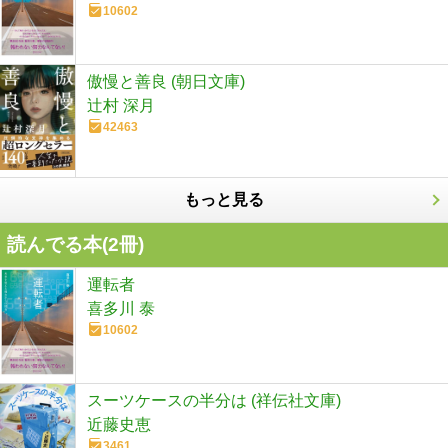
10602
傲慢と善良 (朝日文庫)
辻村 深月
42463
もっと見る
読んでる本(
2
冊)
運転者
喜多川 泰
10602
スーツケースの半分は (祥伝社文庫)
近藤史恵
3461