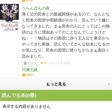
2514
うらんぼんの夜
薄く父の田舎との親戚関係があるので、なんとな
く田舎の因習や閉鎖感がわかり、読んでいて嫌に
なってきました。まぁ田舎の人にとってはこの物
語のように理由あってのことなんでしょうけど
ね・・・物語はその因習に諍う主人公と東京から
やってきた家族、読んでいてどんな結末になるの
か気になり、田舎の因習に憤りながらまぁ面白く
読みました。
★24
コメントする(
0
)
ナイス
川瀬七緒
1083
もっと見る
読んでる本(
0
冊)
表示する内容がありません