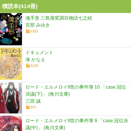
積読本(
414
冊)
魂手形 三島屋変調百物語七之続
宮部 みゆき
3352
ドキュメント
湊 かなえ
3125
ロード・エルメロイII世の事件簿 10 「case.冠位
決議(下)」 (角川文庫)
三田 誠
347
ロード・エルメロイII世の事件簿 9 「case.冠位決
議(中)」 (角川文庫)