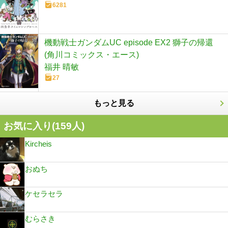
6281
機動戦士ガンダムUC episode EX2 獅子の帰還
(角川コミックス・エース)
福井 晴敏
27
もっと見る
お気に入り(
159
人)
Kircheis
おぬち
ケセラセラ
むらさき