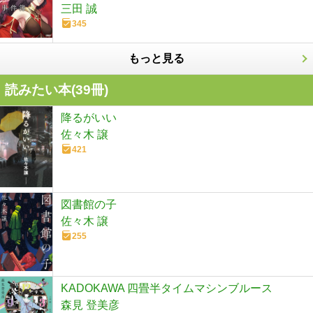
三田 誠
345
もっと見る
読みたい本(
39
冊)
降るがいい
佐々木 譲
421
図書館の子
佐々木 譲
255
KADOKAWA 四畳半タイムマシンブルース
森見 登美彦