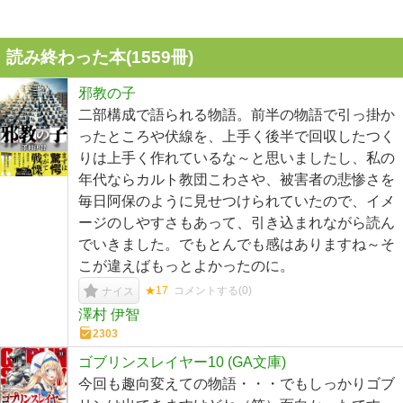
読み終わった本(
1559
冊)
邪教の子
二部構成で語られる物語。前半の物語で引っ掛か
ったところや伏線を、上手く後半で回収したつく
りは上手く作れているな～と思いましたし、私の
年代ならカルト教団こわさや、被害者の悲惨さを
毎日阿保のように見せつけられていたので、イメ
ージのしやすさもあって、引き込まれながら読ん
でいきました。でもとんでも感はありますね～そ
こが違えばもっとよかったのに。
★17
コメントする(
0
)
ナイス
澤村 伊智
2303
ゴブリンスレイヤー10 (GA文庫)
今回も趣向変えての物語・・・でもしっかりゴブ