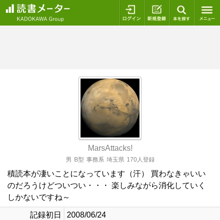
ログイン
新規登録
本を探
MarsAttacks!
男
B型
事務系
埼玉県
170人登録
積読本が凄いことになっています（汗） 買わなきゃいい
のだろうけどついつい・・・ 楽しみながら消化していく
しかないですね～
記録初日
2008/06/24