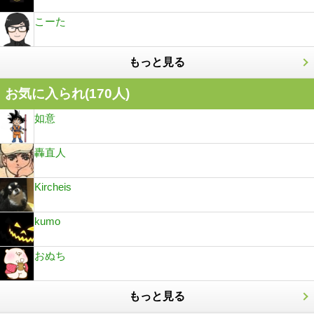
こーた
もっと見る
お気に入られ(
170
人)
如意
轟直人
Kircheis
kumo
おぬち
もっと見る