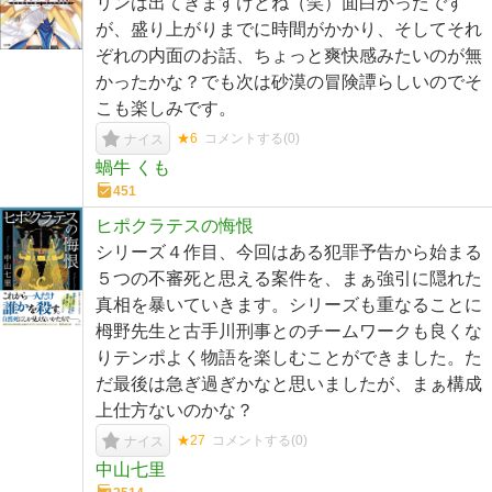
リンは出てきますけどね（笑）面白かったです
が、盛り上がりまでに時間がかかり、そしてそれ
ぞれの内面のお話、ちょっと爽快感みたいのが無
かったかな？でも次は砂漠の冒険譚らしいのでそ
こも楽しみです。
★6
コメントする(
0
)
ナイス
蝸牛 くも
451
ヒポクラテスの悔恨
シリーズ４作目、今回はある犯罪予告から始まる
５つの不審死と思える案件を、まぁ強引に隠れた
真相を暴いていきます。シリーズも重なることに
栂野先生と古手川刑事とのチームワークも良くな
りテンポよく物語を楽しむことができました。た
だ最後は急ぎ過ぎかなと思いましたが、まぁ構成
上仕方ないのかな？
★27
コメントする(
0
)
ナイス
中山七里