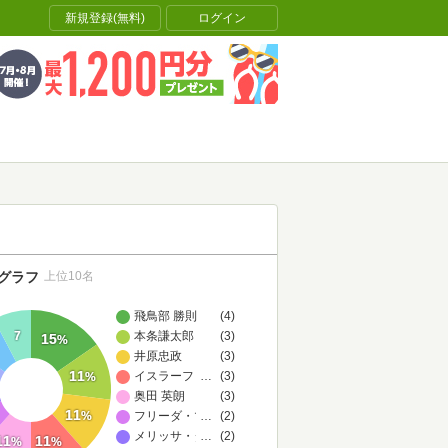
新規登録(無料)
ログイン
グラフ
上位10名
飛鳥部 勝則
(4)
7
本条謙太郎
(3)
15
%
井原忠政
(3)
11
イスラーフィール
…
(3)
%
奥田 英朗
(3)
11
%
フリーダ・マクファデン
…
(2)
メリッサ・ダ・コスタ
…
(2)
11
11
%
%