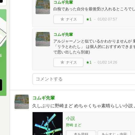
コムギ先輩
白痴であった自分を最後受け入れるところで
ナイス
★1
01/02 07:57
コムギ先輩
アルジャーノンと似ているかわかりませんが 
「リラとわたし」 は個人的におすすめできま
で思い出したら別途)
版
ナイス
★1
01/02 14:26
、
コムギ先輩
久しぶりに野崎まど めちゃくちゃ素晴らしい小説
小説
野崎 まど
本を登録
あらすじ・内容