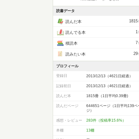
読書データ
1815
読んだ本
1
読んでる本
7
積読本
29
読みたい本
プロフィール
登録日
2013/12/13（4621日経過）
記録初日
2013/12/13（4621日経過）
読んだ本
1815冊（1日平均0.39冊)
読んだページ
644651ページ（1日平均139ペ
ジ）
感想・レビュー
283件（投稿率15.6%）
本棚
13棚