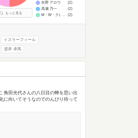
矢野 アロウ
(2)
高瀬 乃一
(2)
もっと見る
M・W・クレイヴン
…
(2)
イスラーフィール
逆井 卓馬
に 角田光代さんの八日目の蝉を思い出
画化に向いてそうなのでのんびり待って