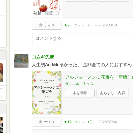
ナイス
★26
コメント(
0
)
2026/03/10
コムギ先輩
人生初Audible凄かった。 是非全ての人におすす
アルジャーノンに花束を〔新版〕(
ダニエル・キイス
本を登録
あらすじ・内容
ナイス
★17
コメント(
2
)
2025/07/04