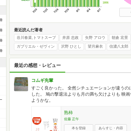
1806
7/20
7/23
7/26
7/29
8/1
8/4
8/7
冊
最近読んだ著者
冊
谷川春菜,トマトスープ
井原 忠政
矢野 アロウ
朝倉 宏景
冊
ガブリエル・ゼヴィン
沢野 ひとし
望月麻衣
信濃八太郎
冊
最近の感想・レビュー
コムギ先輩
すごく良かった。 全然シチュエーションが違うの
した。 鳩の撃退法よりも月の満ち欠けよりも 映
ー
ようかな。
熟柿
佐藤 正午
本を登録
あらすじ・内容