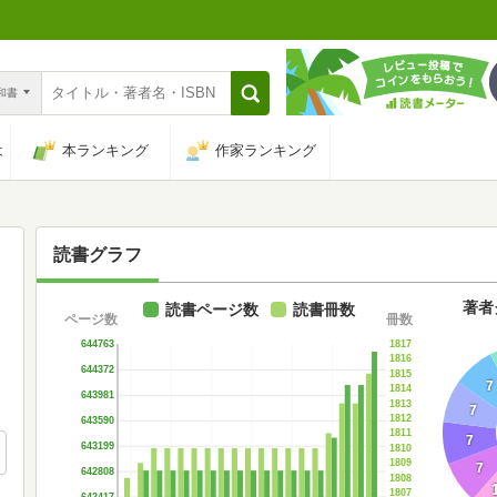
n和書
は
本ランキング
作家ランキング
読書グラフ
著者
読書ページ数
読書冊数
ページ数
冊数
1817
644763
1816
644372
1815
7
1814
643981
1813
7
1812
643590
1811
7
643199
1810
1809
7
642808
1808
1807
642417