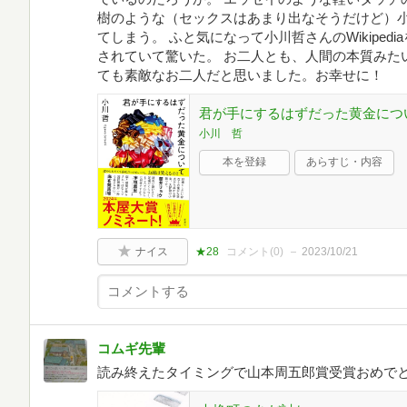
樹のような（セックスはあまり出なそうだけど）
てしまう。 ふと気になって小川哲さんのWikipe
されていて驚いた。 お二人とも、人間の本質みた
ても素敵なお二人だと思いました。お幸せに！
君が手にするはずだった黄金につ
小川 哲
本を登録
あらすじ・内容
ナイス
★28
コメント(
0
)
2023/10/21
コムギ先輩
読み終えたタイミングで山本周五郎賞受賞おめで