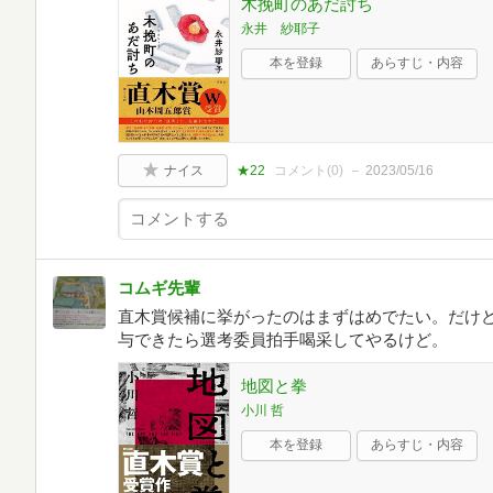
木挽町のあだ討ち
永井 紗耶子
本を登録
あらすじ・内容
ナイス
★22
コメント(
0
)
2023/05/16
コムギ先輩
直木賞候補に挙がったのはまずはめでたい。だけ
与できたら選考委員拍手喝采してやるけど。
地図と拳
小川 哲
本を登録
あらすじ・内容