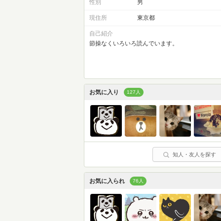
性別
男
現住所
東京都
自己紹介
節操なくいろいろ読んでいます。
お気に入り
127人
知人・友人を探す
お気に入られ
76人