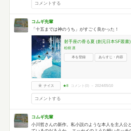
コムギ先輩
「十五までは神のうち」がすごく良かった！
射手座の香る夏 (創元日本SF叢書)
松樹 凛
本を登録
あらすじ・内容
ナイス
★8
コメント(
0
)
2024/05/10
コムギ先輩
小川哲さんの新作。私小説のような本人を主人公
ているのだろうか。 エッセイのような軽いタッチ