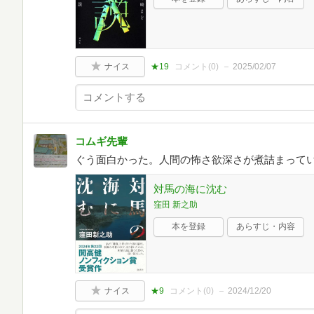
ナイス
★19
コメント(
0
)
2025/02/07
コムギ先輩
ぐう面白かった。人間の怖さ欲深さが煮詰まって
対馬の海に沈む
窪田 新之助
本を登録
あらすじ・内容
ナイス
★9
コメント(
0
)
2024/12/20