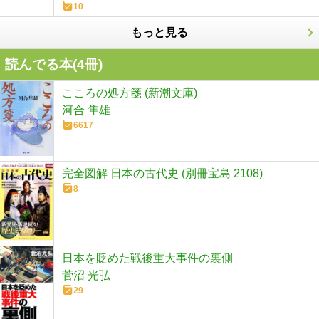
10
もっと見る
読んでる本(
4
冊)
こころの処方箋 (新潮文庫)
河合 隼雄
6617
完全図解 日本の古代史 (別冊宝島 2108)
8
日本を貶めた戦後重大事件の裏側
菅沼 光弘
29