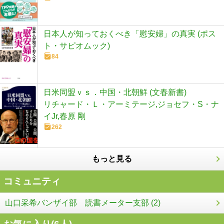
日本人が知っておくべき「慰安婦」の真実 (ポス
ト・サピオムック)
84
日米同盟ｖｓ．中国・北朝鮮 (文春新書)
リチャード・Ｌ・アーミテージ,ジョセフ・S・ナ
イJr,春原 剛
262
もっと見る
コミュニティ
山口采希バンザイ部 読書メーター支部 (2)