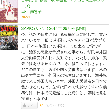
古事記 壱: 創業90周年企画 (マンガ古典文学シリ
ーズ)
里中 満智子
271
SAPIO (サピオ) 2014年 06月号 [雑誌]
今、話題の日本における移民問題に関して、書か
れています。私は､外国人がきちんと日本語で話
し､日本を敬愛しない限り、また土地に慣れず
に、治安の悪化が予想される事から、移民や外国
人労働者受け入れに反対です。ただし、排斥主義
者ではありませんので、そこは断っておきます。
どこの国でも、必ず外国人労働者はいます。私の
出身大学にも、外国人の先生はいますし、海外転
勤で来る外国人もいます。外国人労働者を日本で
働かせるならば、先ずは日本で忠誠つくすのを義
務付け、日本で問題起こした時には、強制送還を
実施すべきです。
★1
コメントする(
0
)
ナイス