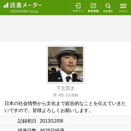
ログイン
新規登録
本を探
下元景太
男
A型
2人登録
日本の社会情勢から文化まで総合的なことを伝えていきた
いですので、皆様よろしくお願いします。
記録初日
2013/12/08
経過日数
4625日経過