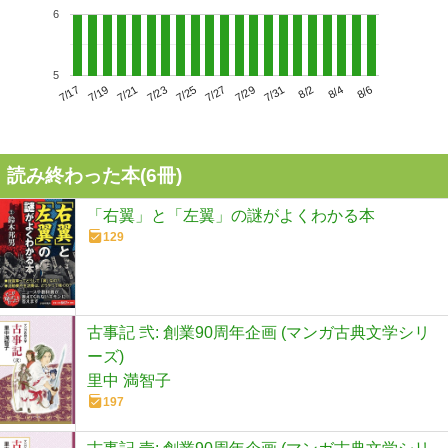
6
5
7/21
7/27
8/2
7/17
7/23
7/29
8/4
7/19
7/25
7/31
8/6
読み終わった本(
6
冊)
「右翼」と「左翼」の謎がよくわかる本
129
古事記 弐: 創業90周年企画 (マンガ古典文学シリ
ーズ)
里中 満智子
197