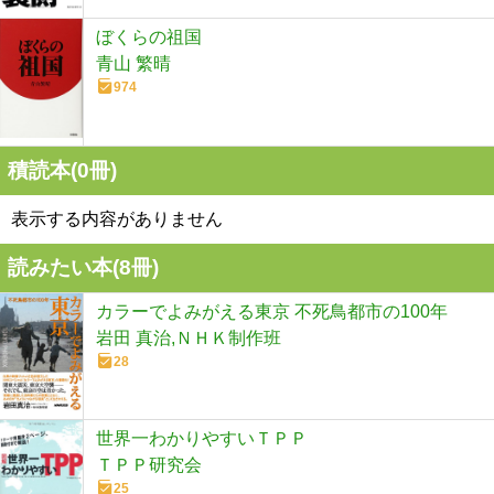
ぼくらの祖国
青山 繁晴
974
積読本(
0
冊)
表示する内容がありません
読みたい本(
8
冊)
カラーでよみがえる東京 不死鳥都市の100年
岩田 真治,ＮＨＫ制作班
28
世界一わかりやすいＴＰＰ
ＴＰＰ研究会
25