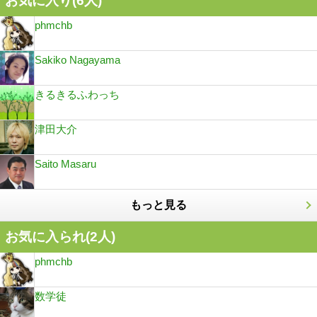
お気に入り(
6
人)
phmchb
Sakiko Nagayama
きるきるふわっち
津田大介
Saito Masaru
もっと見る
お気に入られ(
2
人)
phmchb
数学徒