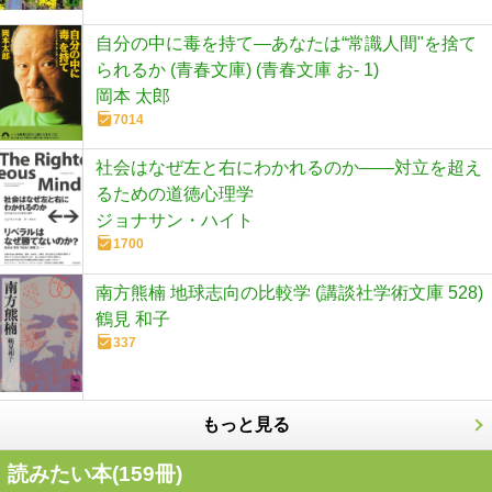
自分の中に毒を持て―あなたは“常識人間"を捨て
られるか (青春文庫) (青春文庫 お- 1)
岡本 太郎
7014
社会はなぜ左と右にわかれるのか――対立を超え
るための道徳心理学
ジョナサン・ハイト
1700
南方熊楠 地球志向の比較学 (講談社学術文庫 528)
鶴見 和子
337
もっと見る
読みたい本(
159
冊)