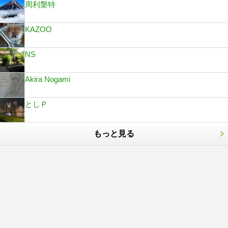
周利槃特
KAZOO
NS
Akira Nogami
としＰ
もっと見る