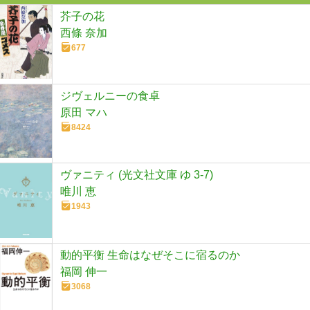
芥子の花
西條 奈加
677
ジヴェルニーの食卓
原田 マハ
8424
ヴァニティ (光文社文庫 ゆ 3-7)
唯川 恵
1943
動的平衡 生命はなぜそこに宿るのか
福岡 伸一
3068