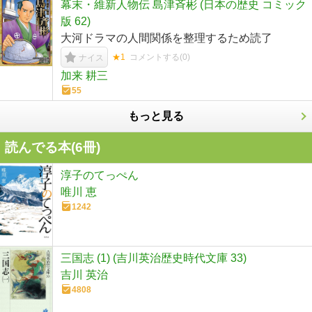
幕末・維新人物伝 島津斉彬 (日本の歴史 コミック
版 62)
大河ドラマの人間関係を整理するため読了
★1
コメントする(
0
)
ナイス
加来 耕三
55
もっと見る
読んでる本(
6
冊)
淳子のてっぺん
唯川 恵
1242
三国志 (1) (吉川英治歴史時代文庫 33)
吉川 英治
4808