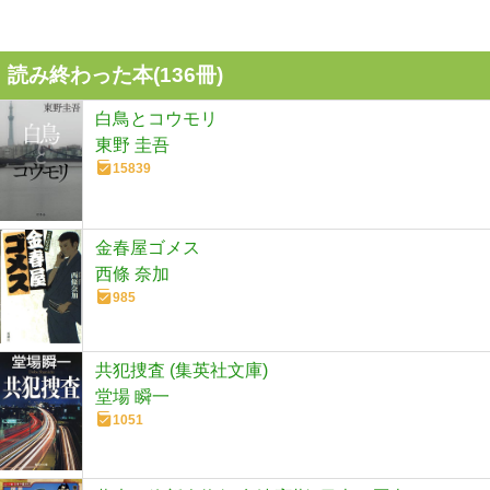
読み終わった本(
136
冊)
白鳥とコウモリ
東野 圭吾
15839
金春屋ゴメス
西條 奈加
985
共犯捜査 (集英社文庫)
堂場 瞬一
1051