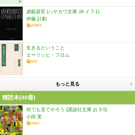
虐殺器官 (ハヤカワ文庫 JA イ 7-1)
伊藤 計劃
25964
生きるということ
エーリッヒ・フロム
635
もっと見る
積読本(
40
冊)
何でも見てやろう (講談社文庫 お 3-5)
小田 実
1662