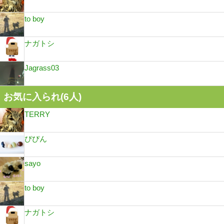
to boy
ナガトシ
Jagrass03
お気に入られ(
6
人)
TERRY
ぴぴん
sayo
to boy
ナガトシ