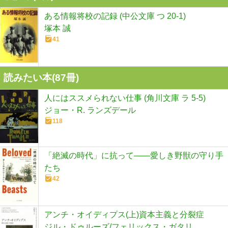
ある情報将校の記録 (中公文庫 つ 20-1)
塚本 誠
41
読みたい本(
87
冊)
人にはススメられない仕事 (角川文庫 ラ 5-5)
ジョー・R. ランズデール
118
「絶滅の時代」に抗って――愛しき野獣の守り手
たち
42
アンチ・オイディプス(上)資本主義と分裂症
ジル・ドゥルーズ/フェリックス・ガタリ