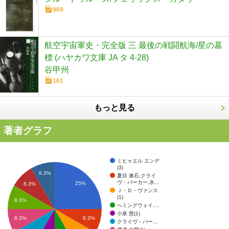
969
航空宇宙軍史・完全版 三 最後の戦闘航海/星の墓
標 (ハヤカワ文庫 JA タ 4-28)
谷甲州
161
もっと見る
著者グラフ
ミヒャエル エンデ
(3)
8.3%
夏目 漱石,クライ
ヴ・バーカー,氷…
25%
8.3%
Ｊ・Ｄ・ヴァンス
(1)
8.3%
へミングウェイ,…
小泉 悠(1)
8.3%
8.3%
クライヴ・バー…