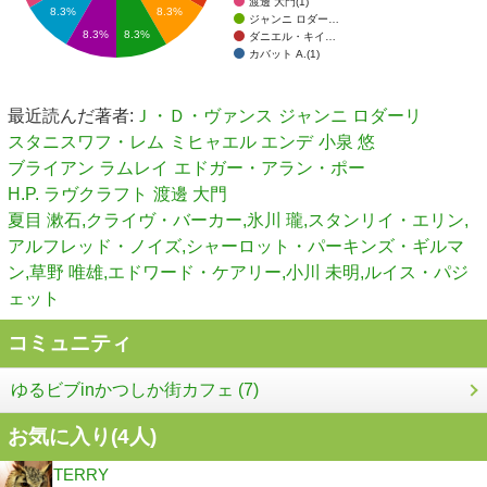
渡邊 大門(1)
8.3%
8.3%
ジャンニ ロダー…
8.3%
8.3%
ダニエル・キイ…
カバット A.(1)
最近読んだ著者:
Ｊ・Ｄ・ヴァンス
ジャンニ ロダーリ
スタニスワフ・レム
ミヒャエル エンデ
小泉 悠
ブライアン ラムレイ
エドガー・アラン・ポー
H.P. ラヴクラフト
渡邊 大門
夏目 漱石,クライヴ・バーカー,氷川 瓏,スタンリイ・エリン,
アルフレッド・ノイズ,シャーロット・パーキンズ・ギルマ
ン,草野 唯雄,エドワード・ケアリー,小川 未明,ルイス・パジ
ェット
コミュニティ
ゆるビブinかつしか街カフェ (7)
お気に入り(
4
人)
TERRY