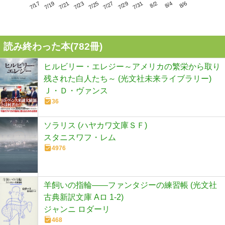
7/21
7/27
8/2
7/17
7/23
7/29
8/4
7/19
7/25
7/31
8/6
読み終わった本(
782
冊)
ヒルビリー・エレジー～アメリカの繁栄から取り
残された白人たち～ (光文社未来ライブラリー)
Ｊ・Ｄ・ヴァンス
36
ソラリス (ハヤカワ文庫ＳＦ)
スタニスワフ・レム
4976
羊飼いの指輪――ファンタジーの練習帳 (光文社
古典新訳文庫 Aロ 1-2)
ジャンニ ロダーリ
468