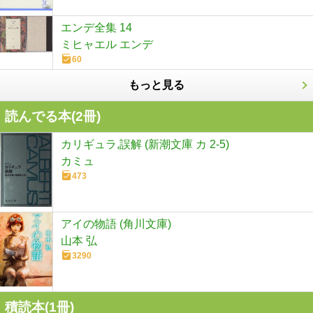
エンデ全集 14
ミヒャエル エンデ
60
もっと見る
読んでる本(
2
冊)
カリギュラ,誤解 (新潮文庫 カ 2-5)
カミュ
473
アイの物語 (角川文庫)
山本 弘
3290
積読本(
1
冊)