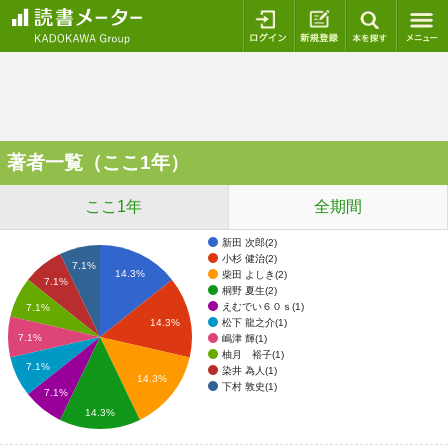
ログイン
新規登録
本を探
著者一覧（ここ1年）
ここ1年
全期間
新田 次郎(2)
小杉 健治(2)
7.1%
14.3%
柴田 よしき(2)
7.1%
桐野 夏生(2)
えむでい６０ｓ(1)
7.1%
松下 龍之介(1)
14.3%
7.1%
嶋津 輝(1)
柚月 裕子(1)
7.1%
染井 為人(1)
14.3%
下村 敦史(1)
7.1%
14.3%