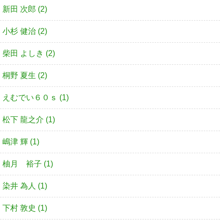
新田 次郎 (2)
小杉 健治 (2)
柴田 よしき (2)
桐野 夏生 (2)
えむでい６０ｓ (1)
松下 龍之介 (1)
嶋津 輝 (1)
柚月 裕子 (1)
染井 為人 (1)
下村 敦史 (1)