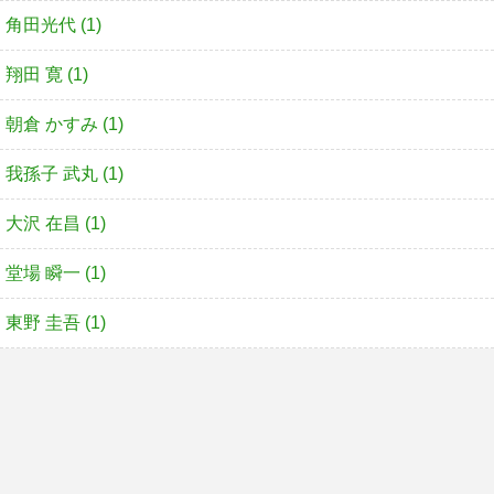
角田光代 (1)
翔田 寛 (1)
朝倉 かすみ (1)
我孫子 武丸 (1)
大沢 在昌 (1)
堂場 瞬一 (1)
東野 圭吾 (1)