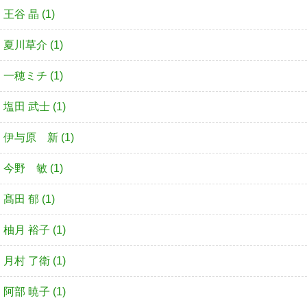
王谷 晶 (1)
夏川草介 (1)
一穂ミチ (1)
塩田 武士 (1)
伊与原 新 (1)
今野 敏 (1)
髙田 郁 (1)
柚月 裕子 (1)
月村 了衛 (1)
阿部 暁子 (1)