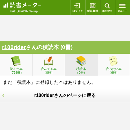
ログイン
新規登録
本を探
r100rider
さんの積読本 (0冊)
読んだ本
読んでる本
積読本
読みたい本
（798冊）
（0冊）
（0冊）
（6冊）
まだ「積読本」に登録した本はありません。
r100riderさんのページに戻る