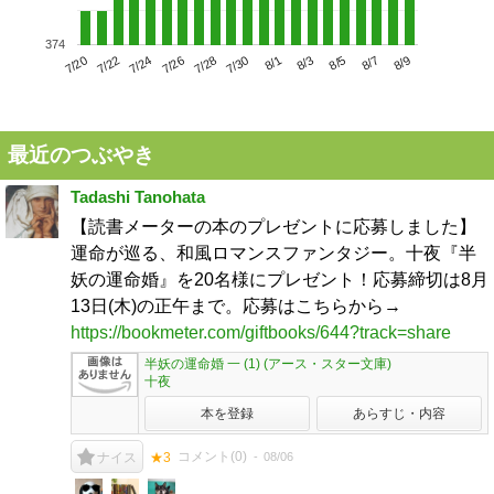
374
7/24
7/30
8/5
7/20
7/26
8/1
8/7
7/22
7/28
8/3
8/9
最近のつぶやき
Tadashi Tanohata
【読書メーターの本のプレゼントに応募しました】
運命が巡る、和風ロマンスファンタジー。十夜『半
妖の運命婚』を20名様にプレゼント！応募締切は8月
13日(木)の正午まで。応募はこちらから→
https://bookmeter.com/giftbooks/644?track=share
半妖の運命婚 一 (1) (アース・スター文庫)
十夜
本を登録
あらすじ・内容
コメント(
0
)
08/06
ナイス
★3