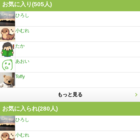
お気に入り(
505
人)
ひろし
小むれ
たか
あおい
Toffy
もっと見る
お気に入られ(
280
人)
ひろし
小むれ