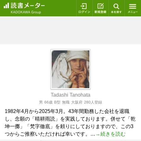
ログイン
新規登録
本を探
Tadashi Tanohata
男
66歳
B型
無職
大阪府
280人登録
1982年4月から2025年3月。43年間勤務した会社を退職
し、念願の「晴耕雨読」を実践しております。併せて「乾
坤一擲」「梵字徹底」を頼りにしておりますので、この3
つからご推察いただければ幸いです。…
→続きを読む