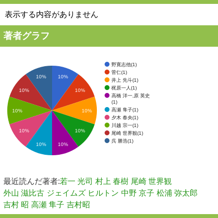
表示する内容がありません
著者グラフ
野寛志他(1)
菅仁(1)
10%
10%
井上 先斗(1)
梶原一人(1)
10%
10%
高橋 洋一,原 英史
(1)
高瀬 隼子(1)
10%
10%
夕木 春央(1)
川越 宗一(1)
10%
10%
尾崎 世界観(1)
呉 勝浩(1)
10%
10%
最近読んだ著者:
若一 光司
村上 春樹
尾崎 世界観
外山 滋比古
ジェイムズ ヒルトン
中野 京子
松浦 弥太郎
吉村 昭
高瀬 隼子
吉村昭