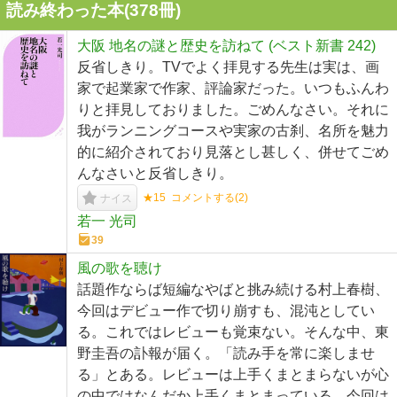
読み終わった本(
378
冊)
大阪 地名の謎と歴史を訪ねて (ベスト新書 242)
反省しきり。TVでよく拝見する先生は実は、画
家で起業家で作家、評論家だった。いつもふんわ
りと拝見しておりました。ごめんなさい。それに
我がランニングコースや実家の古刹、名所を魅力
的に紹介されており見落とし甚しく、併せてごめ
んなさいと反省しきり。
★15
コメントする(
2
)
ナイス
若一 光司
39
風の歌を聴け
話題作ならば短編なやばと挑み続ける村上春樹、
今回はデビュー作で切り崩すも、混沌としてい
る。これではレビューも覚束ない。そんな中、東
野圭吾の訃報が届く。「読み手を常に楽しませ
る」とある。レビューは上手くまとまらないが心
の中ではなんだか上手くまとまっている。今回は