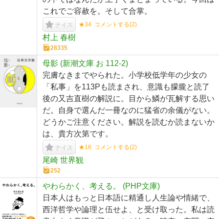
これでご容赦を。そして合掌。
★34
コメントする(
2
)
ナイス
村上 春樹
28335
母影 (新潮文庫 お 112-2)
完膚なきまでやられた。小学校低学年の少女の
「私事」を113Pも読まされ、意識も朦朧と読了
後の又吉直樹の解説に。目から鱗が瓦解する思い
だ。自身で選んだ一冊なのに猛省の余儀がない。
どうかご注意ください。解説を読むか読まないか
は、貴方次第です。
★16
コメントする(
2
)
ナイス
尾崎 世界観
252
やわらかく、考える。 (PHP文庫)
日本人はもっと日本語に精通し人生論や情緒で、
西洋哲学や論理と伍せよ、と受け取った。私は読