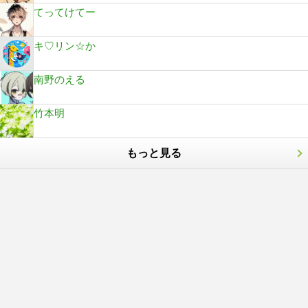
てってけてー
キ♡リン☆か
南野のえる
竹本明
もっと見る