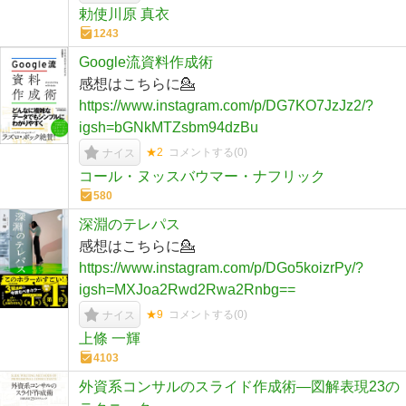
勅使川原 真衣
1243
Google流資料作成術
感想はこちらに💁
https://www.instagram.com/p/DG7KO7JzJz2/?
igsh=bGNkMTZsbm94dzBu
★2
コメントする(
0
)
ナイス
コール・ヌッスバウマー・ナフリック
580
深淵のテレパス
感想はこちらに💁
https://www.instagram.com/p/DGo5koizrPy/?
igsh=MXJoa2Rwd2Rwa2Rnbg==
★9
コメントする(
0
)
ナイス
上條 一輝
4103
外資系コンサルのスライド作成術―図解表現23の