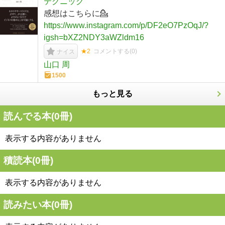
テクニック
感想はこちらに💁
https://www.instagram.com/p/DF2eO7PzOqJ/?
igsh=bXZ2NDY3aWZldm16
★2
コメントする(
0
)
ナイス
山口 周
1500
もっと見る
読んでる本(
0
冊)
表示する内容がありません
積読本(
0
冊)
表示する内容がありません
読みたい本(
0
冊)