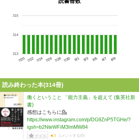
読書冊数
315
314
313
7/24
7/30
8/5
7/20
7/26
8/1
8/7
7/22
7/28
8/3
8/9
読み終わった本(
314
冊)
働くということ 「能力主義」を超えて (集英社新
書)
感想はこちらに💁
https://www.instagram.com/p/DG9ZnP5TGHe/?
igsh=b2NteWFiM3lmMW84
★3
コメントする(
0
)
ナイス