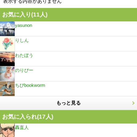
表示する内容がありません
お気に入り(
11
人)
yasunon
りしん
わたぼう
のりぴー
ちびbookworm
もっと見る
お気に入られ(
17
人)
轟直人