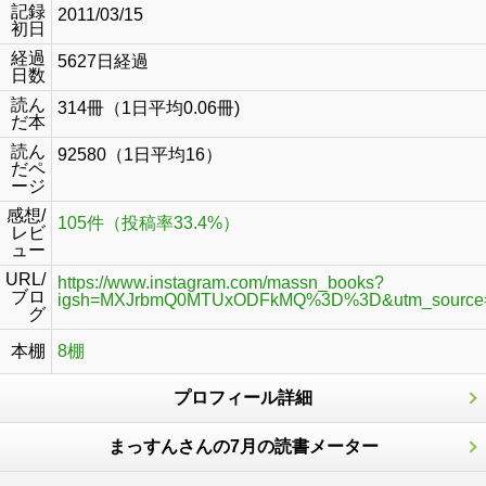
記録
2011/03/15
初日
経過
5627日経過
日数
読ん
314冊（1日平均0.06冊)
だ本
読ん
92580（1日平均16）
だペ
ージ
感想/
105件（投稿率33.4%）
レビ
ュー
URL/
https://www.instagram.com/massn_books?
ブロ
igsh=MXJrbmQ0MTUxODFkMQ%3D%3D&utm_source
グ
本棚
8棚
プロフィール詳細
まっすんさんの7月の読書メーター